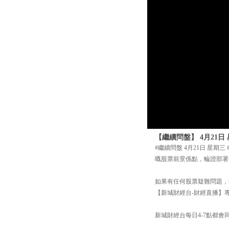
【繼續問盤】 4月21日 
#繼續問盤 4月21日 星期
嘅股票前景係點，輪證部署
如果有任何股票疑難問題，都可
【新城財經台-財經直播】專頁
新城財經台每日4-7點都會同你