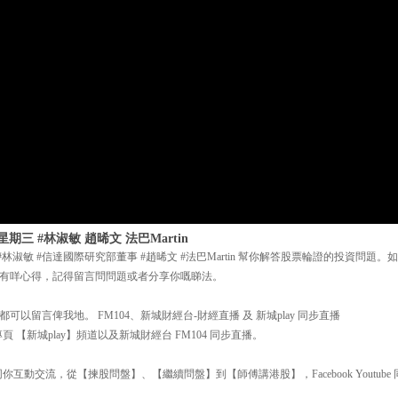
星期三 #林淑敏 趙晞文 法巴Martin
三 #林淑敏 #信達國際研究部董事 #趙晞文 #法巴Martin 幫你解答股票輪證的投資問
有咩心得，記得留言問問題或者分享你嘅睇法。
以留言俾我地。 FM104、新城財經台-財經直播 及 新城play 同步直播
 【新城play】頻道以及新城財經台 FM104 同步直播。
互動交流，從【揀股問盤】、【繼續問盤】到【師傅講港股】，Facebook Youtube 同