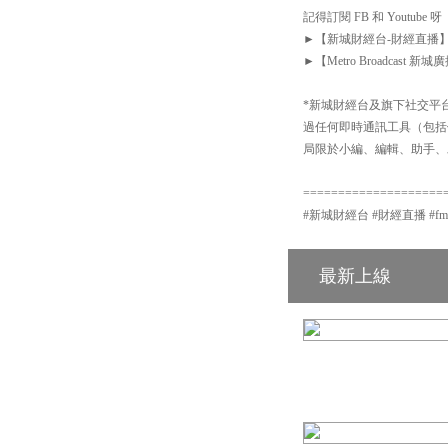
記得訂閱 FB 和 Youtube 呀
►【新城財經台-財經直播】Facebook
►【Metro Broadcast 新城廣播
*新城財經台及旗下社交平台：
過任何即時通訊工具（包括但不
局限於小編、編輯、助手、
====================
#新城財經台 #財經直播 #fm104 #
最新上線