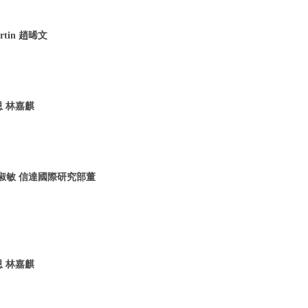
tin 趙晞文
恩 林嘉麒
 林淑敏 信達國際研究部董
恩 林嘉麒