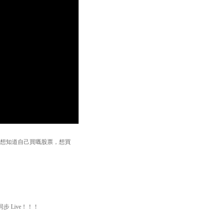
題。如想知道自己買嘅股票，想買
步 Live！！！