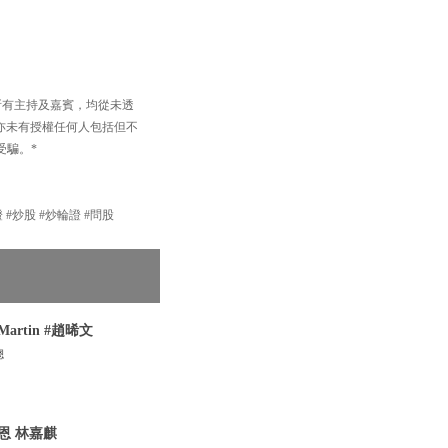
以及所有主持及嘉賓，均從未透
買賣，亦未有授權任何人包括但不
受騙。*
股 #輪證 #炒股 #炒輪證 #問股
rtin #趙晞文
總
恩 林嘉麒