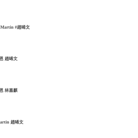
artin #趙晞文
恩 趙晞文
恩 林嘉麒
rtin 趙晞文