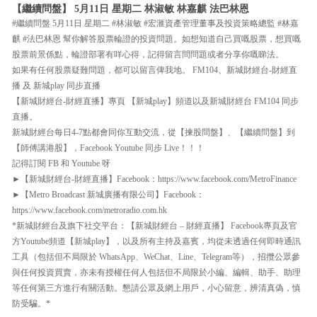
【繼續問盤】 5月11日 星期二 林淑敏 林嘉麒 法巴林恩
#繼續問盤 5月11日 星期二 #林淑敏 #宏滙資產管理董事及投資策略總監 #林嘉
麒 #法巴林恩 幫你解答股票輪證的投資問題。如想知道自己買嘅股票，想買嘅
股票前景係點，輪證部署有咩心得，記得留言問問題或者分享你嘅睇法。
如果有任何股票疑難問題，都可以留言俾我地。 FM104、新城財經台-財經直
播 及 新城play 同步直播
【新城財經台-財經直播】專頁 【新城play】頻道以及新城財經台 FM104 同步
直播。
新城財經台每日4-7點都會同你互動交流，從【揀股問盤】、【繼續問盤】到
【師傅講港股】，Facebook Youtube 同步 Live！！！
記得訂閱 FB 和 Youtube 呀
►【新城財經台-財經直播】Facebook：https://www.facebook.com/MetroFinance
►【Metro Broadcast 新城廣播有限公司】Facebook：
https://www.facebook.com/metroradio.com.hk
*新城財經台及旗下社交平台：【新城財經台 – 財經直播】 Facebook專頁及官
方Youtube頻道【新城play】，以及所有主持及嘉賓，均從未透過任何即時通訊
工具（包括但不局限於 WhatsApp、WeChat、Line、Telegram等），招攬公眾參
與任何投資買賣，亦未有授權任何人包括但不局限於小編、編輯、助手、助理
等任何第三方進行有關活動。懇請公眾及網上用戶，小心留意，辨清真偽，慎
防受騙。*