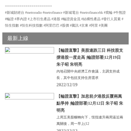
=======================
#新城財經台 #metroradio #metrofinance #新城電台 #metrofinancehk #窩輪 #牛熊證
#輪證 #界內證 #上市衍生產品 #港股 #輪證資金流 #結構性產品 #發行人質素 #
恒生指數 #恒生科技指數 #阿里巴巴 #股價 #騰訊 #京東 #阿里 #美團
最新上線
【輪證直擊】美股連跌三日 科技股支
撐港股一度走高 |輪證部署|12月19日
朱子昭 朱明亮
內地召開中央經濟工作會議，主調支持成
長，其中包括支持住房需求
2022/12/19
【輪證直擊】加息前夕港股反覆兩萬
點爭持 |輪證部署|12月12日 朱子昭 朱
明亮
上周五美股輾轉向下，恆指連升兩周逼近兩
萬關後，周一早上(12
2022/12/12