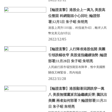
【輪證直擊】港股企上一萬九 美股高
位整固 科網龍頭小心回吐 |輪證部
署|12月5日 朱子昭 朱明亮
港股上周升1101點，科指連升4日，離岸人民
幣兌美元自9月以
2022/12/05
【輪證直擊】人行降准港股低開 美團
引領跌幅收窄 美股道指繼續強勢 |輪證
部署|11月28日 朱子昭 朱明亮
人民銀行跟市場預期宣布降準，惟中美國際
關係又轉緊張，而內地疫
2022/11/28
【輪證直擊】港股顯著回調跌穿一萬
八 美股無懼鷹派言論繼續反彈| 騰訊沽
美團 兩者如何部署？|輪證部署|11月21
日 朱子昭 朱明亮