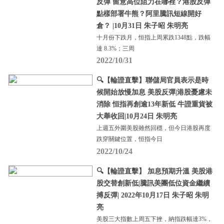
反彈 留意高位阻力在哪裡？港股反彈
點樣部署牛熊？阿里騰訊短線開好
倉？ |10月31日 朱子昭 朱明亮
十月份下跌月，恒指上周累跌1348點，跌幅
達 8.3%；三周
2022/10/31
🔍【輪證直擊】聯儲局官員表示是時
候開始放慢加息 美股反彈|港股憂慮未
消除 恒指再創逾13年新低 牛證重貨被
大舉收回|10月24日 朱明亮
上週五外圍美股雖然回穩，但今日港股再度
跌穿關鍵位置，恒指今日
2022/10/24
🔍【輪證直擊】 加息預期升溫 美股港
股交替創新低|騰訊美團低位資金繼續
搏反彈| 2022年10月17日 朱子昭 朱明
亮
美股三大指數上周五下挫，納指跌幅達3%，