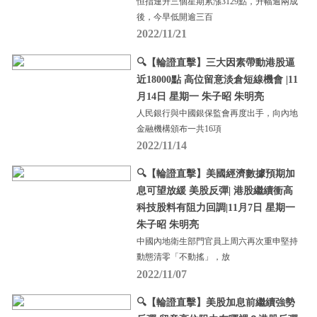
恒指連升三個星期累漲3129點，升幅逾兩成
後，今早低開逾三百
2022/11/21
🔍【輪證直擊】三大因素帶動港股逼
近18000點 高位留意淡倉短線機會 |11
月14日 星期一 朱子昭 朱明亮
人民銀行與中國銀保監會再度出手，向內地
金融機構頒布一共16項
2022/11/14
🔍【輪證直擊】美國經濟數據預期加
息可望放緩 美股反彈| 港股繼續衝高
科技股料有阻力回調|11月7日 星期一
朱子昭 朱明亮
中國內地衛生部門官員上周六再次重申堅持
動態清零「不動搖」，放
2022/11/07
🔍【輪證直擊】美股加息前繼續強勢