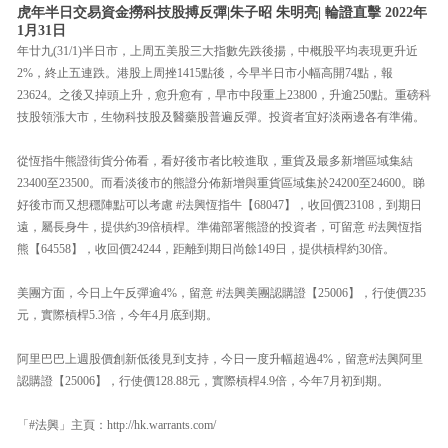
虎年半日交易資金撈科技股搏反彈|朱子昭 朱明亮| 輪證直擊 2022年
1月31日
年廿九(31/1)半日市，上周五美股三大指數先跌後揚，中概股平均表現更升近
2%，終止五連跌。港股上周挫1415點後，今早半日市小幅高開74點，報
23624。之後又掉頭上升，愈升愈有，早市中段重上23800，升逾250點。重磅科
技股領漲大市，生物科技股及醫藥股普遍反彈。投資者宜好淡兩邊各有準備。
從恆指牛熊證街貨分佈看，看好後市者比較進取，重貨及最多新增區域集結
23400至23500。而看淡後市的熊證分佈新增與重貨區域集於24200至24600。睇
好後市而又想穩陣點可以考慮 #法興恆指牛【68047】，收回價23108，到期日
遠，屬長身牛，提供約39倍槓桿。準備部署熊證的投資者，可留意 #法興恆指
熊【64558】，收回價24244，距離到期日尚餘149日，提供槓桿約30倍。
美團方面，今日上午反彈逾4%，留意 #法興美團認購證【25006】，行使價235
元，實際槓桿5.3倍，今年4月底到期。
阿里巴巴上週股價創新低後見到支持，今日一度升幅超過4%，留意#法興阿里
認購證【25006】，行使價128.88元，實際槓桿4.9倍，今年7月初到期。
「#法興」主頁：http://hk.warrants.com/