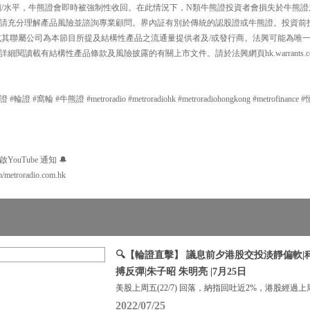
價/水平，牛熊證會即時被強制性收回。在此情況下，N類牛熊證投資者會損失於牛熊證
請充分理解產品風險並諮詢專業顧問。界內証有別於傳統的認股證或牛熊證。投資前
或其聯屬公司為本節目所提及結構性產品之流通量提供者及/或發行商。法興可能為唯
細閱讀載有結構性產品條款及風險披露的有關上市文件。請於法興網頁hk.warrants.
#窩輪 #牛熊證 #metroradio #metroradiohk #metroradiohongkong #metrofinance
uTube 通知 🔔
m/metroradio.com.hk
🔍【輪證直擊】 議息前夕港股交投淡靜偏軟
搏反彈|朱子昭 朱明亮 |7月25日
美股上周五(22/7) 回落，納指回吐近2%，港股經過上
2022/07/25