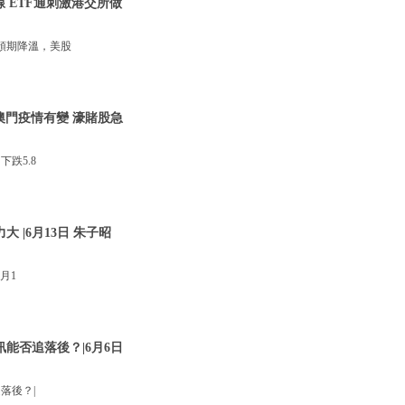
線 ETF通刺激港交所做
預期降溫，美股
澳門疫情有變 濠賭股急
跌5.8
 |6月13日 朱子昭
月1
訊能否追落後？|6月6日
落後？|