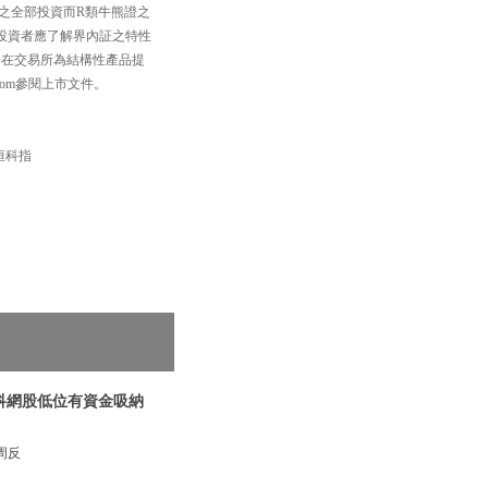
之全部投資而R類牛熊證之
投資者應了解界內証之特性
一在交易所為結構性產品提
com參閱上市文件。
 #恒科指
|科網股低位有資金吸納
周反