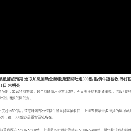
業數據超預期 進取加息無懸念|港股應聲回吐逾500點 貼價牛證被收 睇好恒指
11日 朱明亮
勝預期，加息預期重燃，10年期國債息率重上3厘。今日美股指數期貨偏軟，港股則跌
累恒生指數低開低走。
一度超過500點，這意味著部分恒指牛證重貨區被收回。上週五新增最多街貨的區域就是212
點，另外，往下300點亦是重貨區域所在。
貨區在22500-22600點，上週最多新增街貨就在22300-22400點，與恒指現貨都