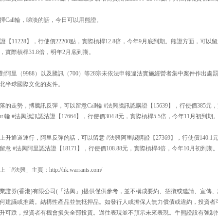
Call輪，睇淡的話，今日可以用熊證。
購證【11228】，行使價22200點，實際槓桿12.8倍，今年9月底到期。熊證方面，可以
8點，實際槓桿31.8倍，明年2月底到期。
對阿里（9988）以及騰訊（700）等28宗未依法申報違法實施經營者集中案件作出處
北半球國際文化的案件。
走勢，搏騰訊反彈，可以留意Call輪 #法興騰訊認購證【15639】，行使價385元，
 輪 #法興騰訊認沽證【17664】，行使價304.8元，實際槓桿5.5倍，今年11月初到期
升通道運行，阿里反彈的話，可以留意 #法興阿里認購證【27369】，行使價140.1元
 #法興阿里認沽證【18171】，行使價108.88元，實際槓桿4倍，今年10月初到期
」主頁：http://hk.warrants.com/
業證券(香港)有限公司(「法興」)提供僅供參考，並不構成要約、招攬或邀請、宣傳
何建議或推薦。結構性產品並無抵押品。如發行人或擔保人無力償債或違約，投資者
升可跌，投資者有機會損失全部投資。過往表現並不預示未來表現。牛熊證設有強制