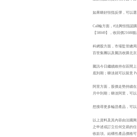
如果睇好恒指反彈，可以選擇
Call輪方面，#法興恒指認
【58049】，收回價2168
科網股方面，市場監管總局
百世集團以及騰訊收購北京
騰訊今日繼續維持在區間上落的
底到期；睇淡就可以留意 Put
阿里方面，股價走勢持續在上
月中到期；睇淡阿里，可以留意
想搜尋更多輪證產品，可以上「#法興
以上資料及其內容由法國興
之申述或訂立任何交易的任
收款項。結構性產品價格可