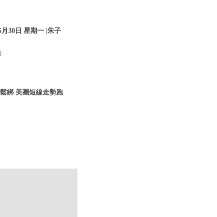
30日 星期一 |朱子
0
管鬆綁 美團短線走勢跑