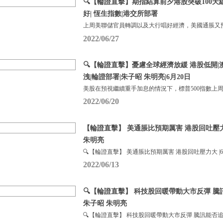
🔍【輪證直擊】期指結算前夕港股突破100天
好| 恆生指數|港交所部署
上周美聯儲官員轉調以及大行唱好經濟，美國通脹又
2022/06/27
🔍【輪證直擊】憂慮全球經濟放緩 港股低開|
洩|輪證部署|朱子昭 朱明亮|6月20日
美股在預視繼續重手加息的情況下，標普500指數上周下
2022/06/20
【輪證直擊】 美通脹比預期厲害 港股回吐壓力大
朱明亮
🔍【輪證直擊】 美通脹比預期厲害 港股回吐壓力大 |6
2022/06/13
🔍【輪證直擊】 科技股回暖帶動大市反彈 騰
朱子昭 朱明亮
🔍【輪證直擊】 科技股回暖帶動大市反彈 騰訊能否追