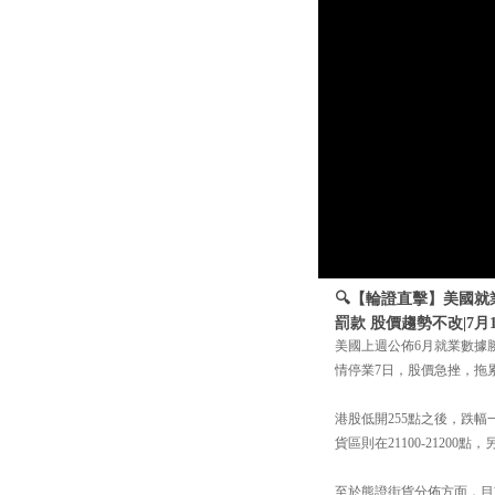
🔍【輪證直擊】美國就
罰款 股價趨勢不改|7月
美國上週公佈6月就業數據
情停業7日，股價急挫，拖
港股低開255點之後，跌幅
貨區則在21100-21200
至於熊證街貨分佈方面，目前重