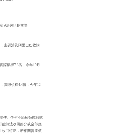
留意 #法興恒指熊證
罰，主要涉及阿里巴巴收購
實際槓桿7.3倍，今年10月
。
，實際槓桿4.4倍，今年12
。
、誘使、任何不論種類或形式
可能無法收回部分或全部應
性收回特點，若相關資產價