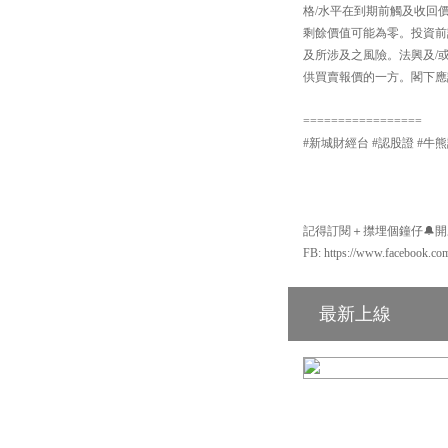
格/水平在到期前觸及收回
剩餘價值可能為零。投資前
及所涉及之風險。法興及/
供買賣報價的一方。閣下應詳
=================
#新城財經台 #認股證 #牛熊證 #輪證 
記得訂閱＋㩒埋個鐘仔🔔開啟Yo
FB: https://www.facebook.co
最新上線