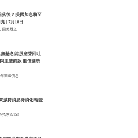
追落後？|美國加息將至
 | 7月18日
，因美股道
息無懸念|港股應聲回吐
騰訊阿里遭罰款 股價趨勢
0年期國債息
東減持消息待消化|輪證
指累跌153