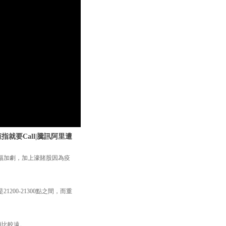
就要Call|騰訊阿里遭
幅加劇，加上濠賭股因為疫
00-21300點之間，而重
距離比較遠。