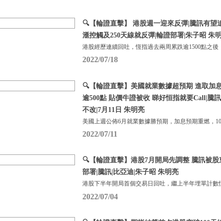
🔍【輪證直擊】 港股週一迎來反彈|騰訊有望
滙控觸及250天線就反彈|輪證部署|朱子昭 朱明亮
港股經歷連續回吐，恆指過去兩周累跌逾1500點之後
2022/07/18
🔍【輪證直擊】美國就業數據超預期 進取加
逾500點 貼價牛證被收 睇好恒指就要Call|
不改|7月11日 朱明亮
美國上週公佈6月就業數據勝預期，加息預期重燃，1
2022/07/11
🔍【輪證直擊】港股7月開局先調整 騰訊被股
部署|騰訊|比亞迪|朱子昭 朱明亮
港股下半年開局首個交易日回吐，繼上半年埋單計數恆
2022/07/04