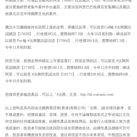
科網股方面，市場監管總局對阿里（9988）以及騰訊（700）等28宗未依法申報
違法實施經營者集中案件作出處罰，主要涉及阿里巴巴收購百世集團以及騰訊
收購北京北半球國際文化的案件。
騰訊今日繼續維持在區間上落的走勢，搏騰訊反彈，可以留意Call輪 #法興騰訊
認購證【15639】，行使價385元，實際槓桿7.3倍，今年10月底到期；睇淡就可
以留意 Put 輪 #法興騰訊認沽證【17664】，行使價304.8元，實際槓桿5.5倍，
今年11月初到期。
阿里方面，股價走勢持續在上升通道運行，阿里反彈的話，可以留意 #法興阿
里認購證【27369】，行使價140.1元，實際槓桿4.4倍，今年12月中到期；睇淡
阿里，可以留意 #法興阿里認沽證【18171】，行使價108.88元，實際槓桿4倍，
今年10月初到期。
想搜尋更多輪證產品，可以上「#法興」主頁：http://hk.warrants.com/
以上資料及其內容由法國興業證券(香港)有限公司(「法興」)提供僅供參考，並
不構成要約、招攬或邀請、宣傳、誘使、任何不論種類或形式之申述或訂立任
何交易的任何建議或推薦。結構性產品並無抵押品。如發行人或擔保人無力償
債或違約，投資者可能無法收回部分或全部應收款項。結構性產品價格可升可
跌，投資者有機會損失全部投資。過往表現並不預示未來表現。牛熊證設有強