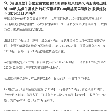
🔍【輪證直擊】美國就業數據超預期 進取加息無懸念|港股應聲回吐
逾500點 貼價牛證被收 睇好恒指就要Call|騰訊阿里遭罰款 股價趨勢
不改|7月11日 朱明亮
美國上週公佈6月就業數據勝預期，加息預期重燃，10年期國債息率重上3厘。
今日美股指數期貨偏軟，港股則跌幅加劇，加上濠賭股因為疫情停業7日，股價
急挫，拖累恒生指數低開低走。
港股低開255點之後，跌幅一度超過500點，這意味著部分恒指牛證重貨區被收
回。上週五新增最多街貨的區域就是21200-21300點之間，而重貨區則在21100-
21200點，另外，往下300點亦是重貨區域所在。
至於熊證街貨分佈方面，目前重貨區在22500-22600點，上週最多新增街貨就在
22300-22400點，與恒指現貨都距離比較遠。
如果睇好恒指反彈，可以選擇Call輪，睇淡的話，今日可以用熊證。
Call輪方面，#法興恒指認購證【11228】，行使價22200點，實際槓桿12.8倍，
今年9月底到期。熊證方面，可以留意 #法興恒指熊證【58049】，收回價21688
點，實際槓桿31.8倍，明年2月底到期。