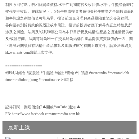
制性收回特點，若相關資產價格/水平在到期前觸及收回價/水平，牛熊證會即時
被強制性收回。在此情況下，N類牛熊證投資者會損失於牛熊證之全部投資而R
類牛熊證之剩餘價值可能為零。投資前請充分理解產品風險並諮詢專業顧問。
界內証有別於傳統的認股證或牛熊證。投資前投資者應了解界內証之特性及所
涉及之風險。法興及/或其聯屬公司為本節目所提及結構性產品之流通量提供者
及/或發行商。法興可能為唯一在交易所為結構性產品提供買賣報價的一方。閣
下應詳細閱讀載有結構性產品條款及風險披露的有關上市文件。請於法興網頁
hk.warrants.com參閱上市文件。
=================
#新城財經台 #認股證 #牛熊證 #輪證 #窩輪 #牛熊證 #metroradio #metroradiohk
#metroradiohongkong #metrofinance #恒科指
記得訂閱＋㩒埋個鐘仔🔔開啟YouTube 通知 🔔
FB: https://www.facebook.com/metroradio.com.hk
最新上線