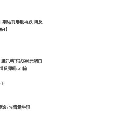
 | 期結前港股再跌 博反
64】
 騰訊料下試600元關口
博反彈吼call輪
料下
反彈逾7%留意牛證