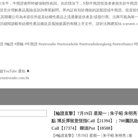
價/水平，牛熊證會即時被強制性收回。在此情況下，N類牛熊證投資者會損失於牛熊證
請充分理解產品風險並諮詢專業顧問。界內証有別於傳統的認股證或牛熊證。投資前
或其聯屬公司為本節目所提及結構性產品之流通量提供者及/或發行商。法興可能為唯
細閱讀載有結構性產品條款及風險披露的有關上市文件。請於法興網頁hk.warrants.
#窩輪 #牛熊證 #metroradio #metroradiohk #metroradiohongkong #metrofinance
uTube 通知 🔔
m/metroradio.com.hk
【輪證直擊】7月19日 星期一 | 朱子昭 朱明亮 
點 博反彈留意恆指Call【21394】；700騰
Call【17374】 睇淡Put【18508】
【#輪證直擊】7月19日 星期一 | 朱子昭 朱明亮 | 港