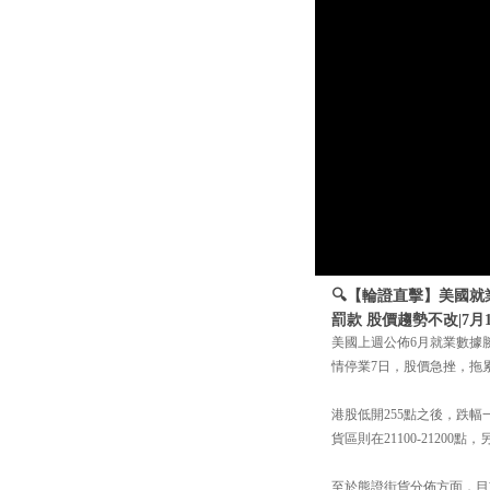
🔍【輪證直擊】美國就
罰款 股價趨勢不改|7月
美國上週公佈6月就業數據
情停業7日，股價急挫，拖
港股低開255點之後，跌幅
貨區則在21100-21200
至於熊證街貨分佈方面，目前重