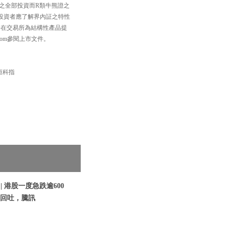
之全部投資而R類牛熊證之
投資者應了解界內証之特性
一在交易所為結構性產品提
com參閱上市文件。
 #恒科指
| 港股一度急跌逾600
訊急回吐，騰訊