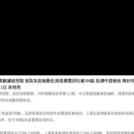
業數據超預期 進取加息無懸念|港股應聲回吐逾500點 貼價牛證被收 睇好恒指
11日 朱明亮
勝預期，加息預期重燃，10年期國債息率重上3厘。今日美股指數期貨偏軟，港股則跌
累恒生指數低開低走。
一度超過500點，這意味著部分恒指牛證重貨區被收回。上週五新增最多街貨的區域就是212
點，另外，往下300點亦是重貨區域所在。
貨區在22500-22600點，上週最多新增街貨就在22300-22400點，與恒指現貨都