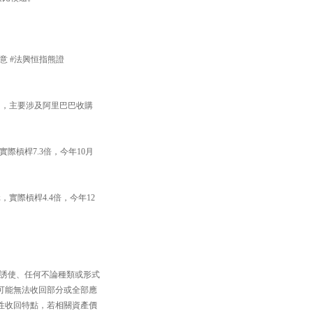
留意 #法興恒指熊證
罰，主要涉及阿里巴巴收購
實際槓桿7.3倍，今年10月
。
，實際槓桿4.4倍，今年12
。
、誘使、任何不論種類或形式
可能無法收回部分或全部應
性收回特點，若相關資產價