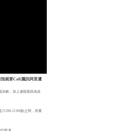
就要Call|騰訊阿里遭
幅加劇，加上濠賭股因為疫
00-21300點之間，而重
距離比較遠。