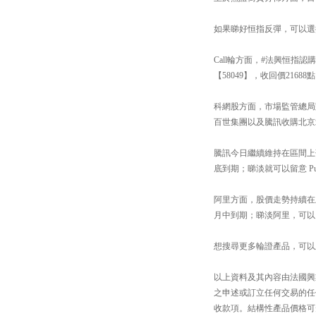
如果睇好恒指反彈，可以選擇
Call輪方面，#法興恒指認
【58049】，收回價2168
科網股方面，市場監管總局
百世集團以及騰訊收購北京
騰訊今日繼續維持在區間上落的
底到期；睇淡就可以留意 Put
阿里方面，股價走勢持續在上
月中到期；睇淡阿里，可以留意
想搜尋更多輪證產品，可以上「#法興
以上資料及其內容由法國興
之申述或訂立任何交易的任
收款項。結構性產品價格可