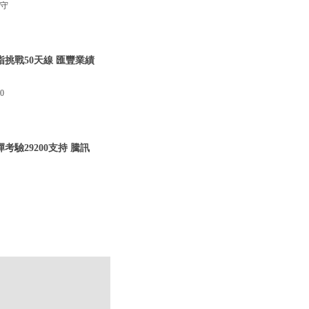
失守
指挑戰50天線 匯豐業績
0
考驗29200支持 騰訊