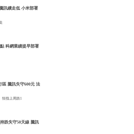
 騰訊續走低 小米部署
走
00點 科網業績提早部署
區 騰訊失守600元 法
。恒指上周跌1
支持跌失守50天線 騰訊