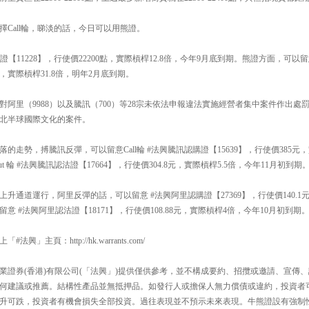
Call輪，睇淡的話，今日可以用熊證。
購證【11228】，行使價22200點，實際槓桿12.8倍，今年9月底到期。熊證方面，可以
8點，實際槓桿31.8倍，明年2月底到期。
對阿里（9988）以及騰訊（700）等28宗未依法申報違法實施經營者集中案件作出處
北半球國際文化的案件。
走勢，搏騰訊反彈，可以留意Call輪 #法興騰訊認購證【15639】，行使價385元，
 輪 #法興騰訊認沽證【17664】，行使價304.8元，實際槓桿5.5倍，今年11月初到期
升通道運行，阿里反彈的話，可以留意 #法興阿里認購證【27369】，行使價140.1元
 #法興阿里認沽證【18171】，行使價108.88元，實際槓桿4倍，今年10月初到期
」主頁：http://hk.warrants.com/
業證券(香港)有限公司(「法興」)提供僅供參考，並不構成要約、招攬或邀請、宣傳
何建議或推薦。結構性產品並無抵押品。如發行人或擔保人無力償債或違約，投資者
升可跌，投資者有機會損失全部投資。過往表現並不預示未來表現。牛熊證設有強制