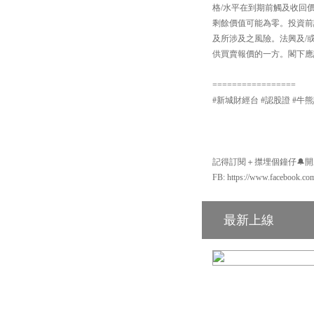
格/水平在到期前觸及收回
剩餘價值可能為零。投資前
及所涉及之風險。法興及/
供買賣報價的一方。閣下應詳
=================
#新城財經台 #認股證 #牛熊證 #輪證 
記得訂閱＋㩒埋個鐘仔🔔開啟Yo
FB: https://www.facebook.co
最新上線