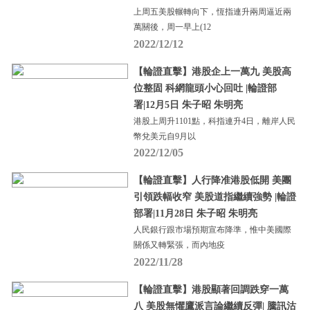
上周五美股輾轉向下，恆指連升兩周逼近兩
萬關後，周一早上(12
2022/12/12
【輪證直擊】港股企上一萬九 美股高
位整固 科網龍頭小心回吐 |輪證部
署|12月5日 朱子昭 朱明亮
港股上周升1101點，科指連升4日，離岸人民
幣兌美元自9月以
2022/12/05
【輪證直擊】人行降准港股低開 美團
引領跌幅收窄 美股道指繼續強勢 |輪證
部署|11月28日 朱子昭 朱明亮
人民銀行跟市場預期宣布降準，惟中美國際
關係又轉緊張，而內地疫
2022/11/28
【輪證直擊】港股顯著回調跌穿一萬
八 美股無懼鷹派言論繼續反彈| 騰訊沽