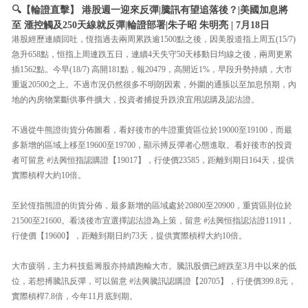
🔍【輪證直擊】 港股週一迎來反彈|騰訊有望追落後？|美國加息將
至 滙控觸及250天線就反彈|輪證部署|朱子昭 朱明亮 | 7月18日
港股經歷連續回吐，恆指過去兩周累跌逾1500點之後，因美股道指上周五(15/7)
急升658點，恒指上周連跌五日，連續4天失守50天移動日均線之後，兩周更累
插1562點。今早(18/7) 高開181點，報20479，高開近1%，早段升勢持續，大市
重返20500之上。不過市況仍然很多不明朗因素，外圍的通脹以至加息預期，內
地的內房物業斷供事件擴大，投資者捕捉升跌浪宜用認購及認沽證。
不過從牛熊證街貨分佈圖看，看好後市的牛證重貨區位於19000至19100，而最
多新增的區域上移至19600至19700，顯示搏反彈者心態進取。看好後市的投資
者可留意 #法興恒指認購證【19017】，行使價23585，距離到期日164天，提供
實際槓桿大約10倍。
至於恆指熊證的街貨分佈，最多新增的區域處於20800至20900，重貨區則位於
21500至21600。看淡後市宜選擇認沽證為上策，留意 #法興恒指認沽證11911，
行使價【19600】，距離到期日約73天，提供實際槓桿大約10倍。
大市疲弱，主力科技藍籌股亦持續跑輸大市。騰訊股價已經跌至3月中以來的低
位，若想搏騰訊反彈，可以留意 #法興騰訊認購證【20705】，行使價399.8元，
實際槓桿7.8倍，今年11月底到期。