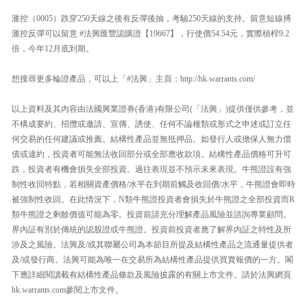
滙控（0005）跌穿250天線之後有反彈後抽，考驗250天線的支持。留意短線搏
滙控反彈可以留意 #法興匯豐認購證【19667】，行使價54.54元，實際槓桿9.2
倍，今年12月底到期。
想搜尋更多輪證產品，可以上「#法興」主頁：http://hk.warrants.com/
以上資料及其內容由法國興業證券(香港)有限公司(「法興」)提供僅供參考，並
不構成要約、招攬或邀請、宣傳、誘使、任何不論種類或形式之申述或訂立任
何交易的任何建議或推薦。結構性產品並無抵押品。如發行人或擔保人無力償
債或違約，投資者可能無法收回部分或全部應收款項。結構性產品價格可升可
跌，投資者有機會損失全部投資。過往表現並不預示未來表現。牛熊證設有強
制性收回特點，若相關資產價格/水平在到期前觸及收回價/水平，牛熊證會即時
被強制性收回。在此情況下，N類牛熊證投資者會損失於牛熊證之全部投資而R
類牛熊證之剩餘價值可能為零。投資前請充分理解產品風險並諮詢專業顧問。
界內証有別於傳統的認股證或牛熊證。投資前投資者應了解界內証之特性及所
涉及之風險。法興及/或其聯屬公司為本節目所提及結構性產品之流通量提供者
及/或發行商。法興可能為唯一在交易所為結構性產品提供買賣報價的一方。閣
下應詳細閱讀載有結構性產品條款及風險披露的有關上市文件。請於法興網頁
hk.warrants.com參閱上市文件。