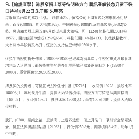
🔍【輪證直擊】港股窄幅上落等待明確方向 騰訊業績後急升留下裂
口待補|8月22日|朱子昭 朱明亮
港股連跌兩星期累跌428點，跌幅達2%，恒指公司上周五晚公布季度檢討結
果，百度(09888)、周大福(01929)、中國神華(01088)以及翰森製藥(03692)染
藍。另邊廂美股上周五創6月份以來最大跌幅。周一(22/8) 恒指低開200點報
19572，國指低開79點或1.2%報6640，科指低開1.4%報4133。其後跌幅收窄，
大市開市早段轉跌為升，恆指的支持位已轉到19500水平。
恆指牛熊證街貨分佈圖，19000至19500已經成為密集區，牛證的重貨及最多新
增均落入這區域，而恆指熊證的最多新增區域已處於兩萬點之下 (19900至
20000)，重貨區位於20200至20300。
搏反彈的投資者，可留意 #法興恒指牛證【52716】，收回價 19228，換股比率
10000兌1，屬於長身牛證，提供大約31倍槓桿。熊證方面可留意法興恒指熊
【66452】，收回價 19851，換股比率 12000兌1，尚有160日到期，提供大約65
倍槓桿。
騰訊（0700）業績之後一度抽高，上週四遺留一個上升裂口，吸引資金部署淡
倉。留意法興騰訊認沽證【21063】，行使價250.8元，實際槓桿6.4倍，明年1月
中到期。