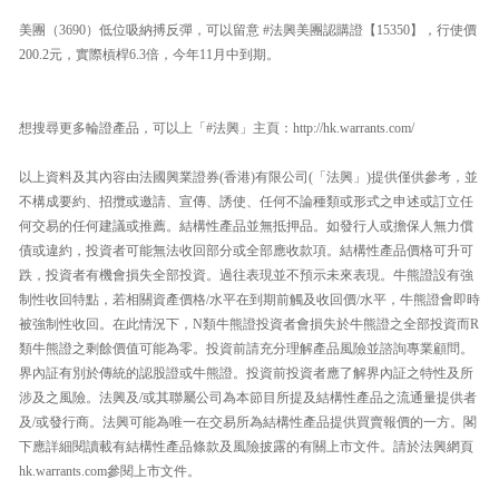
美團（3690）低位吸納搏反彈，可以留意 #法興美團認購證【15350】，行使價
200.2元，實際槓桿6.3倍，今年11月中到期。
想搜尋更多輪證產品，可以上「#法興」主頁：http://hk.warrants.com/
以上資料及其內容由法國興業證券(香港)有限公司(「法興」)提供僅供參考，並
不構成要約、招攬或邀請、宣傳、誘使、任何不論種類或形式之申述或訂立任
何交易的任何建議或推薦。結構性產品並無抵押品。如發行人或擔保人無力償
債或違約，投資者可能無法收回部分或全部應收款項。結構性產品價格可升可
跌，投資者有機會損失全部投資。過往表現並不預示未來表現。牛熊證設有強
制性收回特點，若相關資產價格/水平在到期前觸及收回價/水平，牛熊證會即時
被強制性收回。在此情況下，N類牛熊證投資者會損失於牛熊證之全部投資而R
類牛熊證之剩餘價值可能為零。投資前請充分理解產品風險並諮詢專業顧問。
界內証有別於傳統的認股證或牛熊證。投資前投資者應了解界內証之特性及所
涉及之風險。法興及/或其聯屬公司為本節目所提及結構性產品之流通量提供者
及/或發行商。法興可能為唯一在交易所為結構性產品提供買賣報價的一方。閣
下應詳細閱讀載有結構性產品條款及風險披露的有關上市文件。請於法興網頁
hk.warrants.com參閱上市文件。