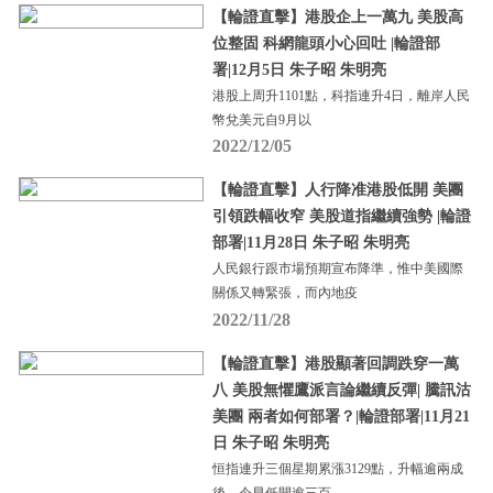
【輪證直擊】港股企上一萬九 美股高
位整固 科網龍頭小心回吐 |輪證部
署|12月5日 朱子昭 朱明亮
港股上周升1101點，科指連升4日，離岸人民
幣兌美元自9月以
2022/12/05
【輪證直擊】人行降准港股低開 美團
引領跌幅收窄 美股道指繼續強勢 |輪證
部署|11月28日 朱子昭 朱明亮
人民銀行跟市場預期宣布降準，惟中美國際
關係又轉緊張，而內地疫
2022/11/28
【輪證直擊】港股顯著回調跌穿一萬
八 美股無懼鷹派言論繼續反彈| 騰訊沽
美團 兩者如何部署？|輪證部署|11月21
日 朱子昭 朱明亮
恒指連升三個星期累漲3129點，升幅逾兩成