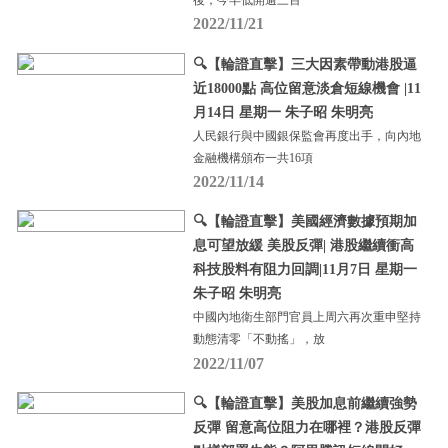
後，今早低開逾三百
2022/11/21
🔍【輪證直擊】三大因素帶動港股逼
近18000點 高位留意淡倉短線機會 |11
月14日 星期一 朱子昭 朱明亮
人民銀行與中國銀保監會再度出手，向內地
金融機構頒布一共16項
2022/11/14
🔍【輪證直擊】美國經濟數據預期加
息可望放緩 美股反彈| 港股繼續衝高
科技股料有阻力回調|11月7日 星期一
朱子昭 朱明亮
中國內地衛生部門官員上周六再次重申堅持
動態清零「不動搖」，放
2022/11/07
🔍【輪證直擊】美股加息前繼續強勢
反彈 留意高位阻力在哪裡？港股反彈