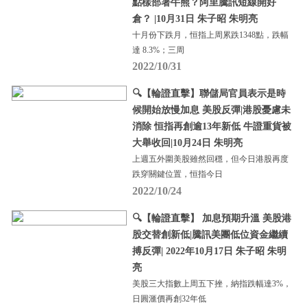
點樣部署牛熊？阿里騰訊短線開好
倉？ |10月31日 朱子昭 朱明亮
十月份下跌月，恒指上周累跌1348點，跌幅
達 8.3%；三周
2022/10/31
🔍【輪證直擊】聯儲局官員表示是時
候開始放慢加息 美股反彈|港股憂慮未
消除 恒指再創逾13年新低 牛證重貨被
大舉收回|10月24日 朱明亮
上週五外圍美股雖然回穩，但今日港股再度
跌穿關鍵位置，恒指今日
2022/10/24
🔍【輪證直擊】 加息預期升溫 美股港
股交替創新低|騰訊美團低位資金繼續
搏反彈| 2022年10月17日 朱子昭 朱明
亮
美股三大指數上周五下挫，納指跌幅達3%，
日圓滙價再創32年低