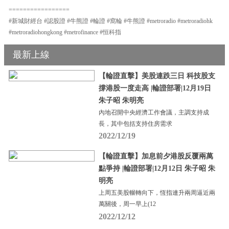
=================
#新城財經台 #認股證 #牛熊證 #輪證 #窩輪 #牛熊證 #metroradio #metroradiohk
#metroradiohongkong #metrofinance #恒科指
最新上線
【輪證直擊】美股連跌三日 科技股支
撐港股一度走高 |輪證部署|12月19日
朱子昭 朱明亮
內地召開中央經濟工作會議，主調支持成
長，其中包括支持住房需求
2022/12/19
【輪證直擊】加息前夕港股反覆兩萬
點爭持 |輪證部署|12月12日 朱子昭 朱
明亮
上周五美股輾轉向下，恆指連升兩周逼近兩
萬關後，周一早上(12
2022/12/12