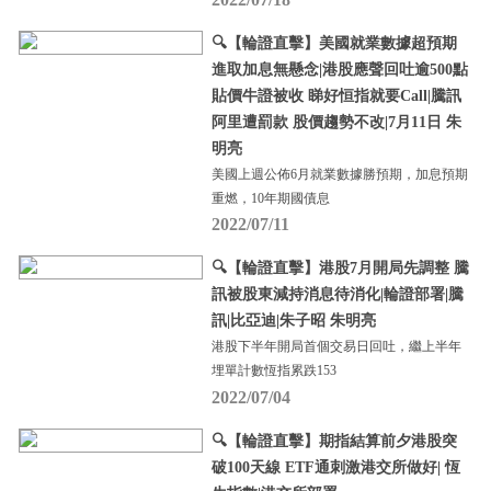
🔍【輪證直擊】美國就業數據超預期
進取加息無懸念|港股應聲回吐逾500點
貼價牛證被收 睇好恒指就要Call|騰訊
阿里遭罰款 股價趨勢不改|7月11日 朱
明亮
美國上週公佈6月就業數據勝預期，加息預期
重燃，10年期國債息
2022/07/11
🔍【輪證直擊】港股7月開局先調整 騰
訊被股東減持消息待消化|輪證部署|騰
訊|比亞迪|朱子昭 朱明亮
港股下半年開局首個交易日回吐，繼上半年
埋單計數恆指累跌153
2022/07/04
🔍【輪證直擊】期指結算前夕港股突
破100天線 ETF通刺激港交所做好| 恆