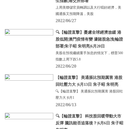
生指數|港交所部署
上周美聯儲官員轉調以及大行唱好經濟，美
國通脹又預期降溫，美股
2022/06/27
🔍【輪證直擊】憂慮全球經濟放緩 港
股低開|澳門疫情有變 濠賭股急洩|輪證
部署|朱子昭 朱明亮|6月20日
美股在預視繼續重手加息的情況下，標普500
指數上周下跌5.8
2022/06/20
【輪證直擊】 美通脹比預期厲害 港股
回吐壓力大 |6月13日 朱子昭 朱明亮
🔍【輪證直擊】 美通脹比預期厲害 港股回吐
壓力大 |6月1
2022/06/13
🔍【輪證直擊】 科技股回暖帶動大市
反彈 騰訊能否追落後？|6月6日 朱子昭