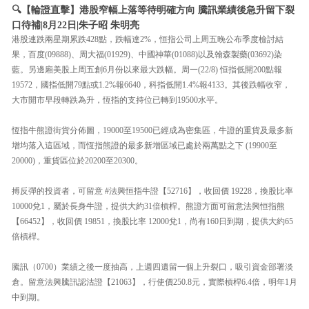
🔍【輪證直擊】港股窄幅上落等待明確方向 騰訊業績後急升留下裂
口待補|8月22日|朱子昭 朱明亮
港股連跌兩星期累跌428點，跌幅達2%，恒指公司上周五晚公布季度檢討結
果，百度(09888)、周大福(01929)、中國神華(01088)以及翰森製藥(03692)染
藍。另邊廂美股上周五創6月份以來最大跌幅。周一(22/8) 恒指低開200點報
19572，國指低開79點或1.2%報6640，科指低開1.4%報4133。其後跌幅收窄，
大市開市早段轉跌為升，恆指的支持位已轉到19500水平。
恆指牛熊證街貨分佈圖，19000至19500已經成為密集區，牛證的重貨及最多新
增均落入這區域，而恆指熊證的最多新增區域已處於兩萬點之下 (19900至
20000)，重貨區位於20200至20300。
搏反彈的投資者，可留意 #法興恒指牛證【52716】，收回價 19228，換股比率
10000兌1，屬於長身牛證，提供大約31倍槓桿。熊證方面可留意法興恒指熊
【66452】，收回價 19851，換股比率 12000兌1，尚有160日到期，提供大約65
倍槓桿。
騰訊（0700）業績之後一度抽高，上週四遺留一個上升裂口，吸引資金部署淡
倉。留意法興騰訊認沽證【21063】，行使價250.8元，實際槓桿6.4倍，明年1月
中到期。