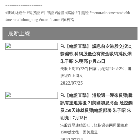
=================
#新城財經台 #認股證 #牛熊證 #輪證 #窩輪 #牛熊證 #metroradio #metroradiohk
#metroradiohongkong #metrofinance #恒科指
最新上線
🔍【輪證直擊】 議息前夕港股交投淡
靜偏軟|科網股低位有資金吸納搏反彈|
朱子昭 朱明亮 |7月25日
美股上周五(22/7) 回落，納指回吐近2%，港
股經過上周反
2022/07/25
🔍【輪證直擊】 港股週一迎來反彈|騰
訊有望追落後？|美國加息將至 滙控觸
及250天線就反彈|輪證部署|朱子昭 朱
明亮 | 7月18日
港股經歷連續回吐，恆指過去兩周累跌逾
1500點之後，因美股道
2022/07/18