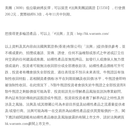
美團（3690）低位吸納搏反彈，可以留意 #法興美團認購證【15350】，行使價
200.2元，實際槓桿6.3倍，今年11月中到期。
想搜尋更多輪證產品，可以上「#法興」主頁：http://hk.warrants.com/
以上資料及其內容由法國興業證券(香港)有限公司(「法興」)提供僅供參考，並
不構成要約、招攬或邀請、宣傳、誘使、任何不論種類或形式之申述或訂立任
何交易的任何建議或推薦。結構性產品並無抵押品。如發行人或擔保人無力償
債或違約，投資者可能無法收回部分或全部應收款項。結構性產品價格可升可
跌，投資者有機會損失全部投資。過往表現並不預示未來表現。牛熊證設有強
制性收回特點，若相關資產價格/水平在到期前觸及收回價/水平，牛熊證會即時
被強制性收回。在此情況下，N類牛熊證投資者會損失於牛熊證之全部投資而R
類牛熊證之剩餘價值可能為零。投資前請充分理解產品風險並諮詢專業顧問。
界內証有別於傳統的認股證或牛熊證。投資前投資者應了解界內証之特性及所
涉及之風險。法興及/或其聯屬公司為本節目所提及結構性產品之流通量提供者
及/或發行商。法興可能為唯一在交易所為結構性產品提供買賣報價的一方。閣
下應詳細閱讀載有結構性產品條款及風險披露的有關上市文件。請於法興網頁
hk.warrants.com參閱上市文件。