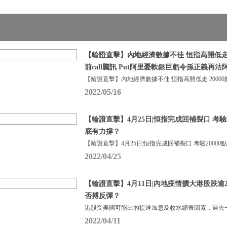
【輪證直擊】內地經濟數據不佳 恒指高開低走 2
前call騰訊 Put阿里憂軟銀巨虧令孫正義再沽
【輪證直擊】內地經濟數據不佳 恒指高開低走 20000
2022/05/16
【輪證直擊】4月25日|恒指完成回補裂口 考驗2
底有力撐？
【輪證直擊】4月25日|恒指完成回補裂口 考驗20000
2022/04/25
【輪證直擊】4月11日|內地疫情擴大港股跌逾
否搏反彈？
港股受美國可能出的提速加息及收水縮表因素，過去
2022/04/11