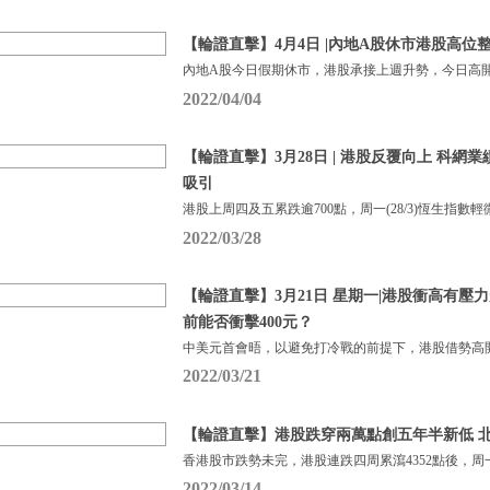
【輪證直擊】4月4日 |內地A股休市港股高位
內地A股今日假期休市，港股承接上週升勢，今日高開
2022/04/04
【輪證直擊】3月28日 | 港股反覆向上 科網
吸引
港股上周四及五累跌逾700點，周一(28/3)恆生指數輕
2022/03/28
【輪證直擊】3月21日 星期一|港股衝高有壓
前能否衝擊400元？
中美元首會晤，以避免打冷戰的前提下，港股借勢高
2022/03/21
【輪證直擊】港股跌穿兩萬點創五年半新低 
香港股市跌勢未完，港股連跌四周累瀉4352點後，周一(
2022/03/14