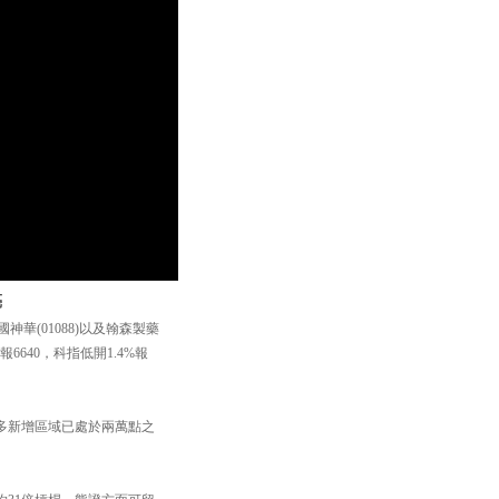
亮
神華(01088)以及翰森製藥
報6640，科指低開1.4%報
最多新增區域已處於兩萬點之