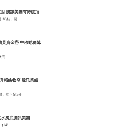
整固 騰訊美團有待破頂
188點，開
業績見資金撈 中移動穩陣
微高
力升幅略收窄 騰訊業績
開，惟不足5分
北水撈底騰訊美團
14/