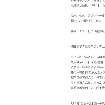
搏反彈的投資者，可留意 #法
意法興恒指熊【66452】，收
騰訊（0700）業績之後一
桿6.4倍，明年1月中到期。
美團（3690）低位吸納搏反
想搜尋更多輪證產品，可以上「#法興
以上資料及其內容由法國興
之申述或訂立任何交易的任
收款項。結構性產品價格可
格/水平在到期前觸及收回
剩餘價值可能為零。投資前
及所涉及之風險。法興及/
供買賣報價的一方。閣下應詳
=================
#新城財經台 #認股證 #牛熊證 #輪證 