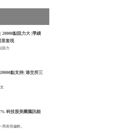
0000點阻力大 |季績
阿里套現
點阻力
0000點支持| 港交所三
點支
2% 科技股美團騰訊能
一周表現偏軟。