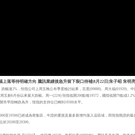
幅上落等待明確方向 騰訊業績後急升留下裂口待補|8月22日|朱子昭 朱明
跌幅達2%，恒指公司上周五晚公布季度檢討結果，百度(09888)、周大福(01929)、中國
上周五創6月份以來最大跌幅。周一(22/8) 恒指低開200點報19572，國指低開79點或1.2%
市開市早段轉跌為升，恆指的支持位已轉到19500水平。
000至19500已經成為密集區，牛證的重貨及最多新增均落入這區域，而恆指熊證的
位於20200至20300。