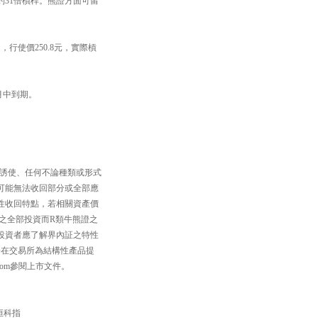
大約31倍槓桿。熊證方面可留
行使價250.8元，實際槓
1月中到期。
、誘使、任何不論種類或形式
可能無法收回部分或全部應
性收回特點，若相關資產價
之全部投資而R類牛熊證之
投資者應了解界內証之特性
一在交易所為結構性產品提
com參閱上市文件。
 #恒科指