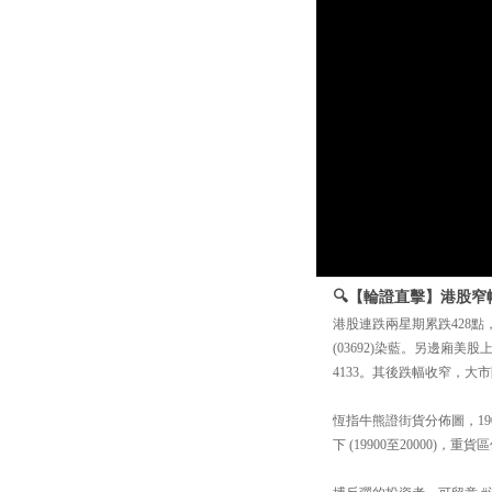
🔍【輪證直擊】港股窄
港股連跌兩星期累跌428點，
(03692)染藍。另邊廂美股
4133。其後跌幅收窄，大
恆指牛熊證街貨分佈圖，19
下 (19900至20000)，重貨區