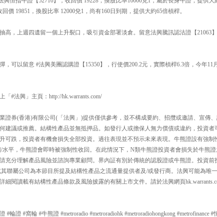
興恒指牛證【52716】，收回價 19228，換股比率10000兌1，屬於長身牛證，提供
回價 19851，換股比率 12000兌1，尚有160日到期，提供大約65倍槓桿。
度抽高，上週四遺留一個上升裂口，吸引資金部署淡倉。留意法興騰訊認沽證【21063】，
彈，可以留意 #法興美團認購證【15350】，行使價200.2元，實際槓桿6.3倍，今年1
」主頁：http://hk.warrants.com/
業證券(香港)有限公司(「法興」)提供僅供參考，並不構成要約、招攬或邀請、宣傳
何建議或推薦。結構性產品並無抵押品。如發行人或擔保人無力償債或違約，投資者
升可跌，投資者有機會損失全部投資。過往表現並不預示未來表現。牛熊證設有強制
價/水平，牛熊證會即時被強制性收回。在此情況下，N類牛熊證投資者會損失於牛熊證
請充分理解產品風險並諮詢專業顧問。界內証有別於傳統的認股證或牛熊證。投資前
或其聯屬公司為本節目所提及結構性產品之流通量提供者及/或發行商。法興可能為唯
細閱讀載有結構性產品條款及風險披露的有關上市文件。請於法興網頁hk.warrants.
#窩輪 #牛熊證 #metroradio #metroradiohk #metroradiohongkong #metrofinance