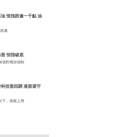
石油 恆指跌逾一千點 油
指跌逾
港股 恒指破底
加強對俄加強制
觸發科技股回調 港股退守
向下，港股上周