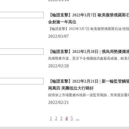
【輪證直擊】2022年3月7日 歐美擬禁俄羅斯
金創逾一年高位
【輪證直擊】2022年3月7日 歐美擬禁俄羅斯石油 恆
2022/03/07
【輪證直擊】2022年2月28日 | 俄烏局勢擾攘
烏俄戰事升溫，普京下令俄國核武處最高戒備，歐美
2022/02/28
【輪證直擊】2022年2月21日 | 新一輪監管
兩萬四 美團低位大行睇好
疫情加上市場憂慮內地新一波監管風險，而美股反覆
2022/02/21
1
2
3
4
5
...