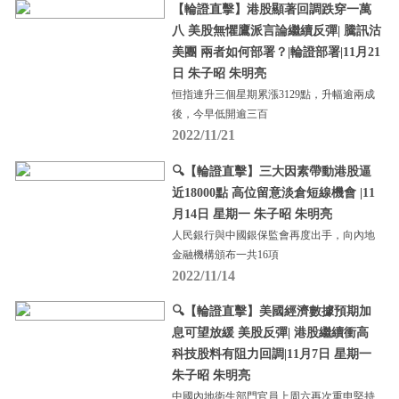
【輪證直擊】港股顯著回調跌穿一萬
八 美股無懼鷹派言論繼續反彈| 騰訊沽
美團 兩者如何部署？|輪證部署|11月21
日 朱子昭 朱明亮
恒指連升三個星期累漲3129點，升幅逾兩成
後，今早低開逾三百
2022/11/21
🔍【輪證直擊】三大因素帶動港股逼
近18000點 高位留意淡倉短線機會 |11
月14日 星期一 朱子昭 朱明亮
人民銀行與中國銀保監會再度出手，向內地
金融機構頒布一共16項
2022/11/14
🔍【輪證直擊】美國經濟數據預期加
息可望放緩 美股反彈| 港股繼續衝高
科技股料有阻力回調|11月7日 星期一
朱子昭 朱明亮
中國內地衛生部門官員上周六再次重申堅持