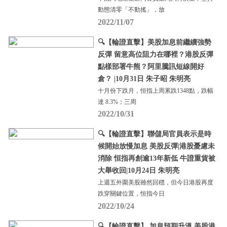
動態清零「不動搖」，放
2022/11/07
🔍【輪證直擊】美股加息前繼續強勢
反彈 留意高位阻力在哪裡？港股反彈
點樣部署牛熊？阿里騰訊短線開好
倉？ |10月31日 朱子昭 朱明亮
十月份下跌月，恒指上周累跌1348點，跌幅
達 8.3%；三周
2022/10/31
🔍【輪證直擊】聯儲局官員表示是時
候開始放慢加息 美股反彈|港股憂慮未
消除 恒指再創逾13年新低 牛證重貨被
大舉收回|10月24日 朱明亮
上週五外圍美股雖然回穩，但今日港股再度
跌穿關鍵位置，恒指今日
2022/10/24
🔍【輪證直擊】 加息預期升溫 美股港