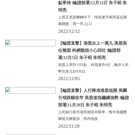
點爭持 |輪證部署|12月12日 朱子昭 朱
明亮
上周五美股輾轉向下，恆指連升兩周逼近兩
萬關後，周一早上(12
2022/12/12
【輪證直擊】港股企上一萬九 美股高
位整固 科網龍頭小心回吐 |輪證部
署|12月5日 朱子昭 朱明亮
港股上周升1101點，科指連升4日，離岸人民
幣兌美元自9月以
2022/12/05
【輪證直擊】人行降准港股低開 美團
引領跌幅收窄 美股道指繼續強勢 |輪證
部署|11月28日 朱子昭 朱明亮
人民銀行跟市場預期宣布降準，惟中美國際
關係又轉緊張，而內地疫
2022/11/28