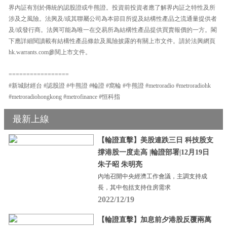
界內証有別於傳統的認股證或牛熊證。投資前投資者應了解界內証之特性及所
涉及之風險。法興及/或其聯屬公司為本節目所提及結構性產品之流通量提供者
及/或發行商。法興可能為唯一在交易所為結構性產品提供買賣報價的一方。閣
下應詳細閱讀載有結構性產品條款及風險披露的有關上市文件。請於法興網頁
hk.warrants.com參閱上市文件。
=================
#新城財經台 #認股證 #牛熊證 #輪證 #窩輪 #牛熊證 #metroradio #metroradiohk
#metroradiohongkong #metrofinance #恒科指
最新上線
【輪證直擊】美股連跌三日 科技股支
撐港股一度走高 |輪證部署|12月19日
朱子昭 朱明亮
內地召開中央經濟工作會議，主調支持成
長，其中包括支持住房需求
2022/12/19
【輪證直擊】加息前夕港股反覆兩萬