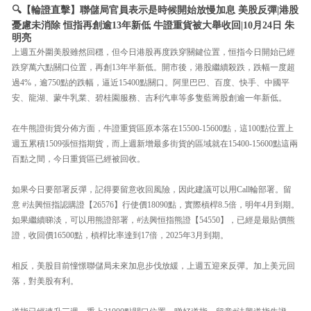
🔍【輪證直擊】聯儲局官員表示是時候開始放慢加息 美股反彈|港股
憂慮未消除 恒指再創逾13年新低 牛證重貨被大舉收回|10月24日 朱
明亮
上週五外圍美股雖然回穩，但今日港股再度跌穿關鍵位置，恒指今日開始已經
跌穿萬六點關口位置，再創13年半新低。開市後，港股繼續殺跌，跌幅一度超
過4%，逾750點的跌幅，逼近15400點關口。阿里巴巴、百度、快手、中國平
安、龍湖、蒙牛乳業、碧桂園服務、吉利汽車等多隻藍籌股創逾一年新低。
在牛熊證街貨分佈方面，牛證重貨區原本落在15500-15600點，這100點位置上
週五累積1509張恒指期貨，而上週新增最多街貨的區域就在15400-15600點這兩
百點之間，今日重貨區已經被回收。
如果今日要部署反彈，記得要留意收回風險，因此建議可以用Call輪部署。留
意 #法興恒指認購證【26576】行使價18090點，實際槓桿8.5倍，明年4月到期。
如果繼續睇淡，可以用熊證部署，#法興恒指熊證【54550】，已經是最貼價熊
證，收回價16500點，槓桿比率達到17倍，2025年3月到期。
相反，美股目前憧憬聯儲局未來加息步伐放緩，上週五迎來反彈。加上美元回
落，對美股有利。