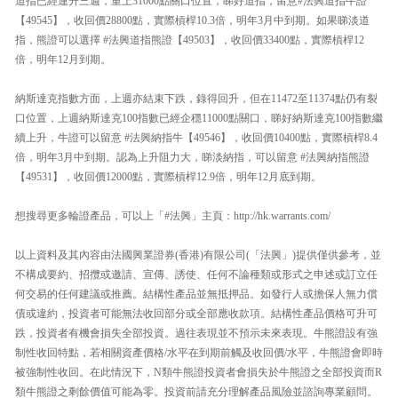
道指已經連升三週，重上31000點關口位置，睇好道指，留意#法興道指牛證
【49545】，收回價28800點，實際槓桿10.3倍，明年3月中到期。如果睇淡道
指，熊證可以選擇 #法興道指熊證【49503】，收回價33400點，實際槓桿12
倍，明年12月到期。
納斯達克指數方面，上週亦結束下跌，錄得回升，但在11472至11374點仍有裂
口位置，上週納斯達克100指數已經企穩11000點關口，睇好納斯達克100指數繼
續上升，牛證可以留意 #法興納指牛【49546】，收回價10400點，實際槓桿8.4
倍，明年3月中到期。認為上升阻力大，睇淡納指，可以留意 #法興納指熊證
【49531】，收回價12000點，實際槓桿12.9倍，明年12月底到期。
想搜尋更多輪證產品，可以上「#法興」主頁：http://hk.warrants.com/
以上資料及其內容由法國興業證券(香港)有限公司(「法興」)提供僅供參考，並
不構成要約、招攬或邀請、宣傳、誘使、任何不論種類或形式之申述或訂立任
何交易的任何建議或推薦。結構性產品並無抵押品。如發行人或擔保人無力償
債或違約，投資者可能無法收回部分或全部應收款項。結構性產品價格可升可
跌，投資者有機會損失全部投資。過往表現並不預示未來表現。牛熊證設有強
制性收回特點，若相關資產價格/水平在到期前觸及收回價/水平，牛熊證會即時
被強制性收回。在此情況下，N類牛熊證投資者會損失於牛熊證之全部投資而R
類牛熊證之剩餘價值可能為零。投資前請充分理解產品風險並諮詢專業顧問。