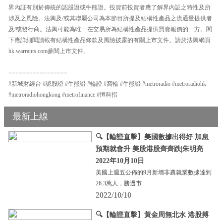
界內証有別於傳統的認股證或牛熊證。投資前投資者應了解界內証之特性及所
涉及之風險。法興及/或其聯屬公司為本節目所提及結構性產品之流通量提供者
及/或發行商。法興可能為唯一在交易所為結構性產品提供買賣報價的一方。閣
下應詳細閱讀載有結構性產品條款及風險披露的有關上市文件。請於法興網頁
hk.warrants.com參閱上市文件。
=================
#新城財經台 #認股證 #牛熊證 #輪證 #窩輪 #牛熊證 #metroradio #metroradiohk
#metroradiohongkong #metrofinance #恒科指
最新上線
🔍【輪證直擊】美國數據出得好 加息
預期就會升 美股港股齊齊跌|朱明亮
2022年10月10日
美國上週五公佈的9月新增非農就業數據達到
26.3萬人，勝過市
2022/10/10
🔍【輪證直擊】黃金周無北水 港股搏