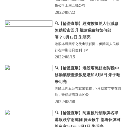
指公司上周五晚公布
2022/08/22
🔍【輪證直擊】經濟數據差人行減息
無助股市回升|騰訊業績前如何部
署？|8月15日 朱明亮
港股本週回來之後出現低開，但隨著人民銀
行在中期借貸便利（ML
2022/08/15
🔍【輪證直擊】港股兩萬點攻防戰|中
移動業績憧憬派息增加|8月8日 朱子昭
朱明亮
美國上周五公布就業數據，7月就業市場在強
勁，雖然經濟衰退的憂
2022/08/08
🔍【輪證直擊】阿里被列預除牌名單
港股跌穿兩萬關 資金殺牛 部署反彈可
以留意53193 |8月1日 朱明亮