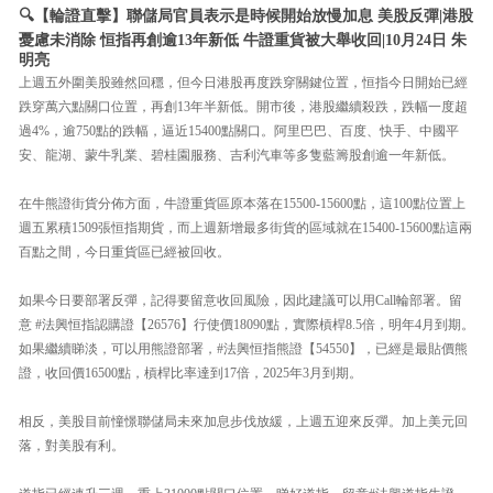
🔍【輪證直擊】聯儲局官員表示是時候開始放慢加息 美股反彈|港股
憂慮未消除 恒指再創逾13年新低 牛證重貨被大舉收回|10月24日 朱
明亮
上週五外圍美股雖然回穩，但今日港股再度跌穿關鍵位置，恒指今日開始已經
跌穿萬六點關口位置，再創13年半新低。開市後，港股繼續殺跌，跌幅一度超
過4%，逾750點的跌幅，逼近15400點關口。阿里巴巴、百度、快手、中國平
安、龍湖、蒙牛乳業、碧桂園服務、吉利汽車等多隻藍籌股創逾一年新低。
在牛熊證街貨分佈方面，牛證重貨區原本落在15500-15600點，這100點位置上
週五累積1509張恒指期貨，而上週新增最多街貨的區域就在15400-15600點這兩
百點之間，今日重貨區已經被回收。
如果今日要部署反彈，記得要留意收回風險，因此建議可以用Call輪部署。留
意 #法興恒指認購證【26576】行使價18090點，實際槓桿8.5倍，明年4月到期。
如果繼續睇淡，可以用熊證部署，#法興恒指熊證【54550】，已經是最貼價熊
證，收回價16500點，槓桿比率達到17倍，2025年3月到期。
相反，美股目前憧憬聯儲局未來加息步伐放緩，上週五迎來反彈。加上美元回
落，對美股有利。