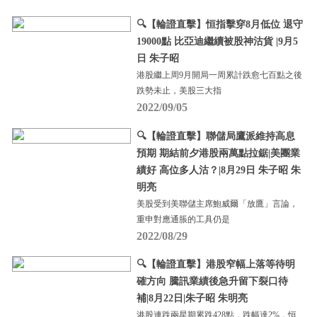
🔍【輪證直擊】恒指擊穿8月低位 退守
19000點 比亞迪繼續被股神沽貨 |9月5
日 朱子昭
港股繼上周9月開局一周累計跌愈七百點之後
跌勢未止，美股三大指
2022/09/05
🔍【輪證直擊】聯儲局鷹派維持高息
預期 期結前夕港股兩萬點拉鋸|美團業
績好 高位多人沽？|8月29日 朱子昭 朱
明亮
美股受到美聯儲主席鮑威爾「放鷹」言論，
重申對應通脹的工具仍是
2022/08/29
🔍【輪證直擊】港股窄幅上落等待明
確方向 騰訊業績後急升留下裂口待
補|8月22日|朱子昭 朱明亮
港股連跌兩星期累跌428點，跌幅達2%，恒