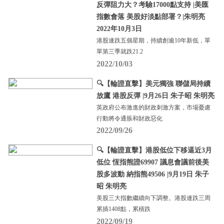
反彈阻力大？考驗17000點支持 |美匯
指數會落 美股好淡點部署？|朱明亮
2022年10月3日
港股連跌五個星期，持續創逾10年新低，單
單第三季就跌21.2
2022/10/03
🔍【輪證直擊】美元獨強 聯儲局持續
放鷹 港股反彈 |9月26日 朱子昭 朱明亮
英政府公布激進的財政刺激方案，市場憂慮
行動將令通脹和財政惡化
2022/09/26
🔍【輪證直擊】港股低位下移逼近3月
低位 恆指熊證69907 議息會議前後美
股多波動 納指熊49506 |9月19日 朱子
昭 朱明亮
美股三大指數繼續向下調整。港股連跌三周
累插1408點，累積跌
2022/09/19