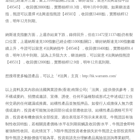
道指已經連升三週，重上31000點關口位置，睇好道指，留意#法興道指牛證
【49545】，收回價28800點，實際槓桿10.3倍，明年3月中到期。如果睇淡道
指，熊證可以選擇 #法興道指熊證【49503】，收回價33400點，實際槓桿12
倍，明年12月到期。
納斯達克指數方面，上週亦結束下跌，錄得回升，但在11472至11374點仍有裂
口位置，上週納斯達克100指數已經企穩11000點關口，睇好納斯達克100指數繼
續上升，牛證可以留意 #法興納指牛【49546】，收回價10400點，實際槓桿8.4
倍，明年3月中到期。認為上升阻力大，睇淡納指，可以留意 #法興納指熊證
【49531】，收回價12000點，實際槓桿12.9倍，明年12月底到期。
想搜尋更多輪證產品，可以上「#法興」主頁：http://hk.warrants.com/
以上資料及其內容由法國興業證券(香港)有限公司(「法興」)提供僅供參考，並
不構成要約、招攬或邀請、宣傳、誘使、任何不論種類或形式之申述或訂立任
何交易的任何建議或推薦。結構性產品並無抵押品。如發行人或擔保人無力償
債或違約，投資者可能無法收回部分或全部應收款項。結構性產品價格可升可
跌，投資者有機會損失全部投資。過往表現並不預示未來表現。牛熊證設有強
制性收回特點，若相關資產價格/水平在到期前觸及收回價/水平，牛熊證會即時
被強制性收回。在此情況下，N類牛熊證投資者會損失於牛熊證之全部投資而R
類牛熊證之剩餘價值可能為零。投資前請充分理解產品風險並諮詢專業顧問。