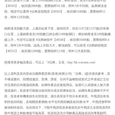
道指已經連升三週，重上31000點關口位置，睇好道指，留意#法興道指牛證
【49545】，收回價28800點，實際槓桿10.3倍，明年3月中到期。如果睇淡道
指，熊證可以選擇 #法興道指熊證【49503】，收回價33400點，實際槓桿12
倍，明年12月到期。
納斯達克指數方面，上週亦結束下跌，錄得回升，但在11472至11374點仍有裂
口位置，上週納斯達克100指數已經企穩11000點關口，睇好納斯達克100指數繼
續上升，牛證可以留意 #法興納指牛【49546】，收回價10400點，實際槓桿8.4
倍，明年3月中到期。認為上升阻力大，睇淡納指，可以留意 #法興納指熊證
【49531】，收回價12000點，實際槓桿12.9倍，明年12月底到期。
想搜尋更多輪證產品，可以上「#法興」主頁：http://hk.warrants.com/
以上資料及其內容由法國興業證券(香港)有限公司(「法興」)提供僅供參考，並
不構成要約、招攬或邀請、宣傳、誘使、任何不論種類或形式之申述或訂立任
何交易的任何建議或推薦。結構性產品並無抵押品。如發行人或擔保人無力償
債或違約，投資者可能無法收回部分或全部應收款項。結構性產品價格可升可
跌，投資者有機會損失全部投資。過往表現並不預示未來表現。牛熊證設有強
制性收回特點，若相關資產價格/水平在到期前觸及收回價/水平，牛熊證會即時
被強制性收回。在此情況下，N類牛熊證投資者會損失於牛熊證之全部投資而R
類牛熊證之剩餘價值可能為零。投資前請充分理解產品風險並諮詢專業顧問。