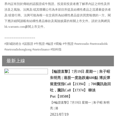
界內証有別於傳統的認股證或牛熊證。投資前投資者應了解界內証之特性及所
涉及之風險。法興及/或其聯屬公司為本節目所提及結構性產品之流通量提供者
及/或發行商。法興可能為唯一在交易所為結構性產品提供買賣報價的一方。閣
下應詳細閱讀載有結構性產品條款及風險披露的有關上市文件。請於法興網頁
hk.warrants.com參閱上市文件。
=================
#新城財經台 #認股證 #牛熊證 #輪證 #窩輪 #牛熊證 #metroradio #metroradiohk
#metroradiohongkong #metrofinance #恒科指
最新上線
【輪證直擊】7月19日 星期一 | 朱子昭
朱明亮 | 港股一度急跌逾600點 博反彈
留意恆指Call【21394】；700騰訊急回
吐，騰訊Call【17374】 睇淡
Put【18508】
【#輪證直擊】7月19日 星期一 | 朱子昭 朱明
亮 | 港
2021/07/19