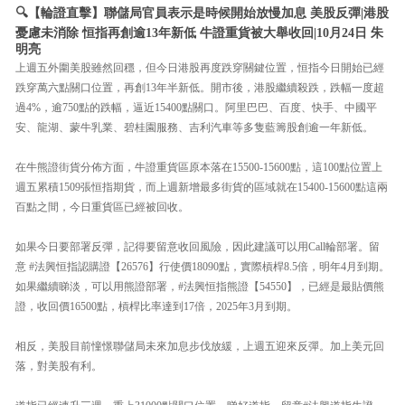
🔍【輪證直擊】聯儲局官員表示是時候開始放慢加息 美股反彈|港股
憂慮未消除 恒指再創逾13年新低 牛證重貨被大舉收回|10月24日 朱
明亮
上週五外圍美股雖然回穩，但今日港股再度跌穿關鍵位置，恒指今日開始已經
跌穿萬六點關口位置，再創13年半新低。開市後，港股繼續殺跌，跌幅一度超
過4%，逾750點的跌幅，逼近15400點關口。阿里巴巴、百度、快手、中國平
安、龍湖、蒙牛乳業、碧桂園服務、吉利汽車等多隻藍籌股創逾一年新低。
在牛熊證街貨分佈方面，牛證重貨區原本落在15500-15600點，這100點位置上
週五累積1509張恒指期貨，而上週新增最多街貨的區域就在15400-15600點這兩
百點之間，今日重貨區已經被回收。
如果今日要部署反彈，記得要留意收回風險，因此建議可以用Call輪部署。留
意 #法興恒指認購證【26576】行使價18090點，實際槓桿8.5倍，明年4月到期。
如果繼續睇淡，可以用熊證部署，#法興恒指熊證【54550】，已經是最貼價熊
證，收回價16500點，槓桿比率達到17倍，2025年3月到期。
相反，美股目前憧憬聯儲局未來加息步伐放緩，上週五迎來反彈。加上美元回
落，對美股有利。