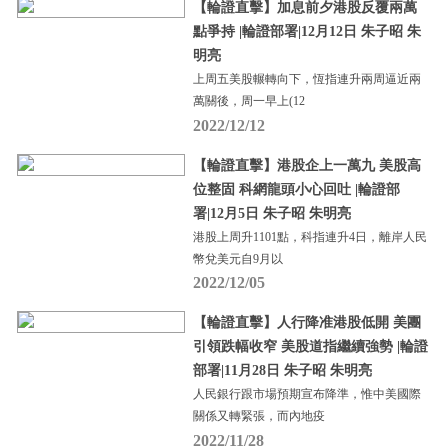
【輪證直擊】加息前夕港股反覆兩萬
點爭持 |輪證部署|12月12日 朱子昭 朱
明亮
上周五美股輾轉向下，恆指連升兩周逼近兩
萬關後，周一早上(12
2022/12/12
【輪證直擊】港股企上一萬九 美股高
位整固 科網龍頭小心回吐 |輪證部
署|12月5日 朱子昭 朱明亮
港股上周升1101點，科指連升4日，離岸人民
幣兌美元自9月以
2022/12/05
【輪證直擊】人行降准港股低開 美團
引領跌幅收窄 美股道指繼續強勢 |輪證
部署|11月28日 朱子昭 朱明亮
人民銀行跟市場預期宣布降準，惟中美國際
關係又轉緊張，而內地疫
2022/11/28