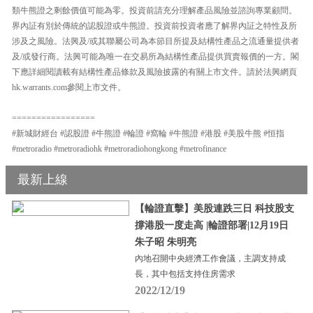
類牛熊證之剩餘價值可能為零。投資前請充分理解產品風險並諮詢專業顧問。
界內証有別於傳統的認股證或牛熊證。投資前投資者應了解界內証之特性及所
涉及之風險。法興及/或其聯屬公司為本節目所提及結構性產品之流通量提供者
及/或發行商。法興可能為唯一在交易所為結構性產品提供買賣報價的一方。閣
下應詳細閱讀載有結構性產品條款及風險披露的有關上市文件。請於法興網頁
hk.warrants.com參閱上市文件。
=================
#新城財經台 #認股證 #牛熊證 #輪證 #窩輪 #牛熊證 #港股 #美股牛熊 #恒指
#metroradio #metroradiohk #metroradiohongkong #metrofinance
最新上線
【輪證直擊】美股連跌三日 科技股支
撐港股一度走高 |輪證部署|12月19日
朱子昭 朱明亮
內地召開中央經濟工作會議，主調支持成
長，其中包括支持住房需求
2022/12/19