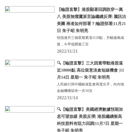
【輪證直擊】港股顯著回調跌穿一萬
八 美股無懼鷹派言論繼續反彈| 騰訊沽
美團 兩者如何部署？|輪證部署|11月21
日 朱子昭 朱明亮
恒指連升三個星期累漲3129點，升幅逾兩成
後，今早低開逾三百
2022/11/21
🔍【輪證直擊】三大因素帶動港股逼
近18000點 高位留意淡倉短線機會 |11
月14日 星期一 朱子昭 朱明亮
人民銀行與中國銀保監會再度出手，向內地
金融機構頒布一共16項
2022/11/14
🔍【輪證直擊】美國經濟數據預期加
息可望放緩 美股反彈| 港股繼續衝高
科技股料有阻力回調|11月7日 星期一
朱子昭 朱明亮