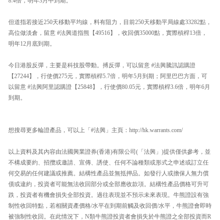
8.4倍，明年3月中到期。
但道指若接近250天移動平均線，料有阻力，目前250天移動平局線處33282點，
高位做淡倉，留意 #法興道指熊【49516】，收回價35000點，實際槓桿13倍，
明年12月底到期。
今日港股反彈，主要是科技股帶動。搏反彈，可以留意 #法興騰訊認購證
【27244】，行使價275元，實際槓桿5.7倍，明年5月到期；阿里巴巴方面，可
以留意 #法興阿里認購證【25848】，行使價80.05元，實際槓桿3.6倍，明年6月
到期。
想搜尋更多輪證產品，可以上「#法興」主頁：http://hk.warrants.com/
以上資料及其內容由法國興業證券(香港)有限公司(「法興」)提供僅供參考，並
不構成要約、招攬或邀請、宣傳、誘使、任何不論種類或形式之申述或訂立任
何交易的任何建議或推薦。結構性產品並無抵押品。如發行人或擔保人無力償
債或違約，投資者可能無法收回部分或全部應收款項。結構性產品價格可升可
跌，投資者有機會損失全部投資。過往表現並不預示未來表現。牛熊證設有強
制性收回特點，若相關資產價格/水平在到期前觸及收回價/水平，牛熊證會即時
被強制性收回。在此情況下，N類牛熊證投資者會損失於牛熊證之全部投資而R