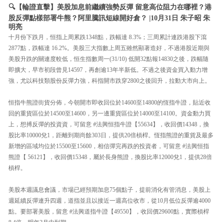
🔍【輪證直擊】美股加息前繼續強勢反彈 留意高位阻力在哪裡？港
股反彈點樣部署牛熊？阿里騰訊短線開好倉？ |10月31日 朱子昭 朱
明亮
十月份下跌月，恒指上周累跌1348點，跌幅達 8.3%；三周累計連跌港股下瀉
2877點，跌幅達 16.2%。美股三大指數上周五雖然顯著造好，不過港股近期與
美股升跌的關連度較低，恒生指數周一(31/10) 低開32點報14830之後，跌幅隨
即擴大，早市初段曾見14597，再創逾13年半新低。不過之後資金買入動力增
強，尤以科技類股份反彈力強，科指開市跌穿2800之後回升，拉動大市向上。
恒指牛熊證街貨分佈，今朝開市即收回位於14600至14800的恆指牛證，貼近收
回的重貨區位於14500至14600，另一邊重貨區位於14000至14100。資金動力買
上，想搏反彈的投資資，可留意 #法興恒指牛證【55634】，收回價14348，換
股比率10000兌1，距離到期尚餘303日，提供20倍槓桿。恆指熊證的重貨及最多
新增的區域均位於15500至15600，相信彈完再跌的投資者，可留意 #法興恒指
熊證【 56121】，收回價15348，屬於長身熊證，換股比率12000兌1，提供28倍
槓桿。
美股本週議息會議，市場已經預期加息75個點子，提前消化有管消息，美股上
週延續反彈連升四週，道指並且以接近一週高位收市，從10月低位反彈逾4000
點。要部署美股，留意 #法興道指牛證【49550】，收回價29600點，實際槓桿