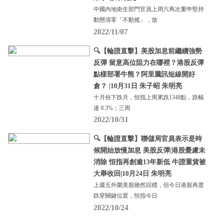
中國內地衛生部門官員上周六再次重申堅持
動態清零「不動搖」，放
2022/11/07
🔍【輪證直擊】美股加息前繼續強勢
反彈 留意高位阻力在哪裡？港股反彈
點樣部署牛熊？阿里騰訊短線開好
倉？ |10月31日 朱子昭 朱明亮
十月份下跌月，恒指上周累跌1348點，跌幅
達 8.3%；三周
2022/10/31
🔍【輪證直擊】聯儲局官員表示是時
候開始放慢加息 美股反彈|港股憂慮未
消除 恒指再創逾13年新低 牛證重貨被
大舉收回|10月24日 朱明亮
上週五外圍美股雖然回穩，但今日港股再度
跌穿關鍵位置，恒指今日
2022/10/24