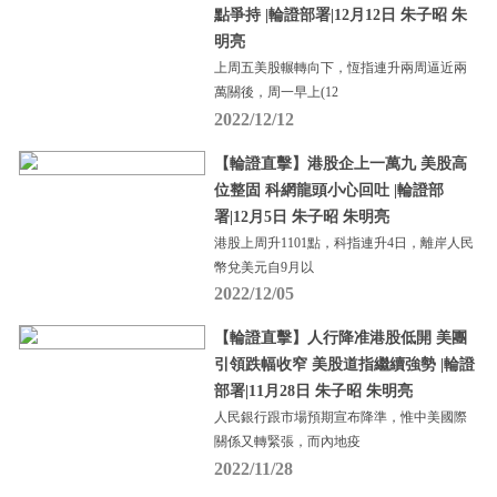
點爭持 |輪證部署|12月12日 朱子昭 朱
明亮
上周五美股輾轉向下，恆指連升兩周逼近兩
萬關後，周一早上(12
2022/12/12
【輪證直擊】港股企上一萬九 美股高
位整固 科網龍頭小心回吐 |輪證部
署|12月5日 朱子昭 朱明亮
港股上周升1101點，科指連升4日，離岸人民
幣兌美元自9月以
2022/12/05
【輪證直擊】人行降准港股低開 美團
引領跌幅收窄 美股道指繼續強勢 |輪證
部署|11月28日 朱子昭 朱明亮
人民銀行跟市場預期宣布降準，惟中美國際
關係又轉緊張，而內地疫
2022/11/28