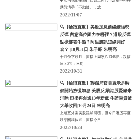
中國內地衛生部門官員上周六再次重申堅持
動態清零「不動搖」，放
2022/11/07
🔍【輪證直擊】美股加息前繼續強勢
反彈 留意高位阻力在哪裡？港股反彈
點樣部署牛熊？阿里騰訊短線開好
倉？ |10月31日 朱子昭 朱明亮
十月份下跌月，恒指上周累跌1348點，跌幅
達 8.3%；三周
2022/10/31
🔍【輪證直擊】聯儲局官員表示是時
候開始放慢加息 美股反彈|港股憂慮未
消除 恒指再創逾13年新低 牛證重貨被
大舉收回|10月24日 朱明亮
上週五外圍美股雖然回穩，但今日港股再度
跌穿關鍵位置，恒指今日
2022/10/24