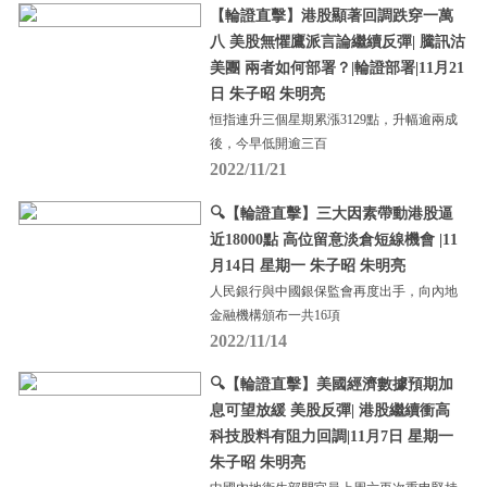
【輪證直擊】港股顯著回調跌穿一萬
八 美股無懼鷹派言論繼續反彈| 騰訊沽
美團 兩者如何部署？|輪證部署|11月21
日 朱子昭 朱明亮
恒指連升三個星期累漲3129點，升幅逾兩成
後，今早低開逾三百
2022/11/21
🔍【輪證直擊】三大因素帶動港股逼
近18000點 高位留意淡倉短線機會 |11
月14日 星期一 朱子昭 朱明亮
人民銀行與中國銀保監會再度出手，向內地
金融機構頒布一共16項
2022/11/14
🔍【輪證直擊】美國經濟數據預期加
息可望放緩 美股反彈| 港股繼續衝高
科技股料有阻力回調|11月7日 星期一
朱子昭 朱明亮