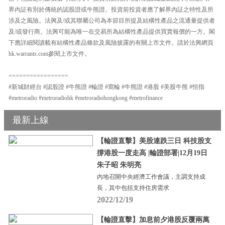
界內証有別於傳統的認股證或牛熊證。投資前投資者應了解界內証之特性及所
涉及之風險。法興及/或其聯屬公司為本節目所提及結構性產品之流通量提供者
及/或發行商。法興可能為唯一在交易所為結構性產品提供買賣報價的一方。閣
下應詳細閱讀載有結構性產品條款及風險披露的有關上市文件。請於法興網頁
hk.warrants.com參閱上市文件。
=================
#新城財經台 #認股證 #牛熊證 #輪證 #窩輪 #牛熊證 #港股 #美股牛熊 #恒指
#metroradio #metroradiohk #metroradiohongkong #metrofinance
最新上線
【輪證直擊】美股連跌三日 科技股支
撐港股一度走高 |輪證部署|12月19日
朱子昭 朱明亮
內地召開中央經濟工作會議，主調支持成
長，其中包括支持住房需求
2022/12/19
【輪證直擊】加息前夕港股反覆兩萬