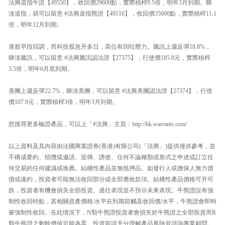
法興道指牛證【49550】，收回價29600點，實際槓桿9.5倍，明年3月到期。睇
淡道指，就可以留意 #法興道指熊證【49516】，收回價35000點，實際槓桿11.1
倍，明年12月到期。
港股早段回調，而科技股急升多日，高位有回吐壓力。騰訊上週反彈18.8%，
睇淡騰訊，可以留意 #法興騰訊認沽證【27375】，行使價185.8元，實際槓桿
3.5倍，明年6月底到期。
美團上週反彈22.7%，睇淡美團，可以留意 #法興美團認沽證【27374】，行使
價107.9元，實際槓桿3倍，明年3月到期。
想搜尋更多輪證產品，可以上「#法興」主頁：http://hk.warrants.com/
以上資料及其內容由法國興業證券(香港)有限公司(「法興」)提供僅供參考，並
不構成要約、招攬或邀請、宣傳、誘使、任何不論種類或形式之申述或訂立任
何交易的任何建議或推薦。結構性產品並無抵押品。如發行人或擔保人無力償
債或違約，投資者可能無法收回部分或全部應收款項。結構性產品價格可升可
跌，投資者有機會損失全部投資。過往表現並不預示未來表現。牛熊證設有強
制性收回特點，若相關資產價格/水平在到期前觸及收回價/水平，牛熊證會即時
被強制性收回。在此情況下，N類牛熊證投資者會損失於牛熊證之全部投資而R
類牛熊證之剩餘價值可能為零。投資前請充分理解產品風險並諮詢專業顧問。