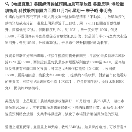
🔍【輪證直擊】美國經濟數據預期加息可望放緩 美股反彈| 港股繼
續衝高 科技股料有阻力回調|11月7日 星期一 朱子昭 朱明亮
中國內地衛生部門官員上周六再次重申堅持動態清零「不動搖」，放鬆防疫的
熱情預期或者冷卻，港股上周累彈近千三點後，周一(7/11) 低開逾百點後抽
升。恒指低開129點，低開幅度約1%，見16031，曾一度失守16000，低見
15980，不過因為有傳言美聯儲或會放鬆加息步伐，於是開市半小時之內大市迅
速回升，曾見16549，升幅逾300點，惟早市中段升幅開始略為收窄。
投資者部署宜好淡兩邊睇，恆指牛熊證街貨分佈圖見，牛證的最多新增區域位
於15200至15300，而熊證的重貨及最多新增區域則位於16800至16900。認為短
線反彈後有可能回吐的投資，可留意 #法興恒指熊證【54650】，收回價
16888，屬長期熊證，換股比率12000兌1，提供約29倍槓桿。對於後市仍然看好
的投資者，可留意 #法興恒指牛證【57537】，亦是長期牛證，換股比率10000
兌1，提供約19倍槓桿。
美股方面，上星期五非農就業數據較預期好，10月新增非農26.1萬人，超出市
場預期20.5萬人，主要貢獻項為醫療保健和下游的服務類行業。而薪金上漲的
速度預料將會放緩，失業率略微提高，淡化了市場對於聯儲局加息的預期。
道指上週五反彈，並且重上10天線，收報32403點，如果睇好道指，可以留意 #