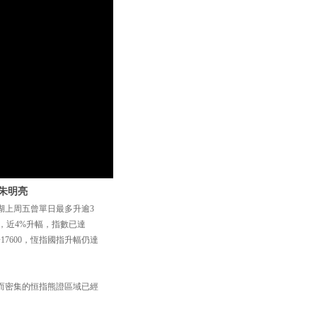
 朱明亮
湖上周五曾單日最多升逾3
3點，近4%升幅，指數已達
7600，恆指國指升幅仍達
存而密集的恒指熊證區域已經