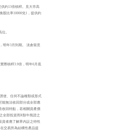
，提供約13倍槓桿。見大市高
股比率10000兌1，提供約
高位。
倍，明年3月到期。 淡倉留意
實際槓桿3.9倍，明年6月底
、誘使、任何不論種類或形式
可能無法收回部分或全部應
性收回特點，若相關資產價
之全部投資而R類牛熊證之
投資者應了解界內証之特性
一在交易所為結構性產品提