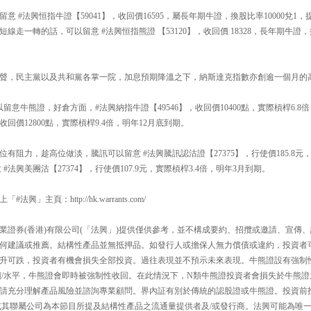
 #法興恒指牛證【59041】，收回價16595，屬長年期牛證，換股比率10000兌1
走一轉的話，可以留意 #法興恒指熊證 【53120】，收回價 18328，長年期牛證，換
聲，民主黨以及共和黨各掌一院，加息預期降溫之下，納斯達克指數亦創逾一個月的
留意牛熊證，好倉方面，#法興納指牛證【49546】，收回價10400點，實際槓桿6.8
，收回價12800點，實際槓桿9.4倍，明年12月底到期。
有阻力，趁高位做淡，騰訊可以留意 #法興騰訊認沽證【27375】，行使價185.8元，
#法興美團沽【27374】，行使價107.9元，實際槓桿3.4倍，明年3月到期。
」主頁：http://hk.warrants.com/
業證券(香港)有限公司(「法興」)提供僅供參考，並不構成要約、招攬或邀請、宣傳
何建議或推薦。結構性產品並無抵押品。如發行人或擔保人無力償債或違約，投資者
升可跌，投資者有機會損失全部投資。過往表現並不預示未來表現。牛熊證設有強制
價/水平，牛熊證會即時被強制性收回。在此情況下，N類牛熊證投資者會損失於牛熊證
請充分理解產品風險並諮詢專業顧問。界內証有別於傳統的認股證或牛熊證。投資前
或其聯屬公司為本節目所提及結構性產品之流通量提供者及/或發行商。法興可能為唯