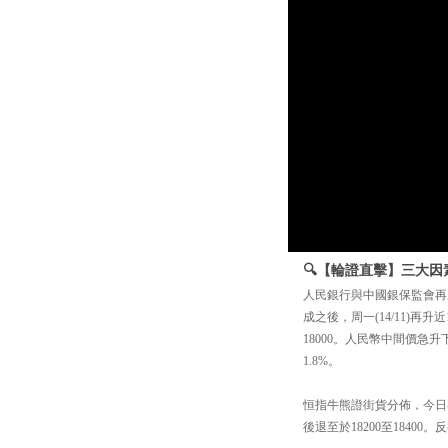
🔍【輪證直擊】三大因素
人民銀行與中國銀保監會再
成之後，周一(14/11)再
18000。人民幣中間價急
1.8%。
恒指牛熊證街貨分佈，今日再
後退至於18200至1840