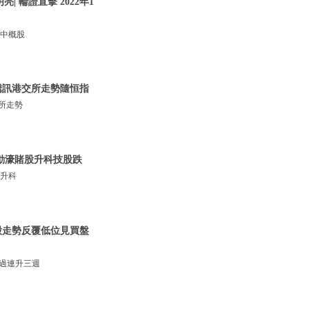
 輪證直擊 2022年1
，中概股
 騰訊港交所走勢隨恒指
交所走勢
輪動濠賭股升科技股跌
股升科
網股走勢反覆低位見買盤
經過連升三週