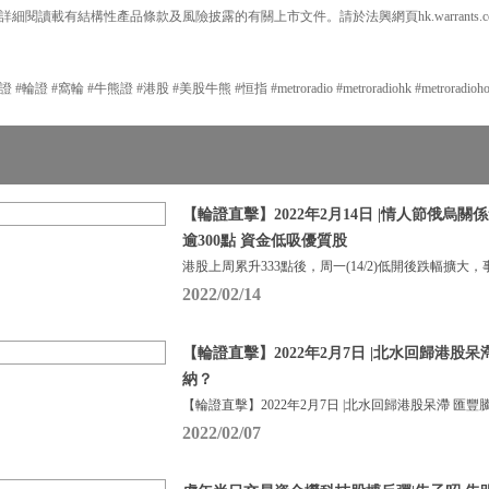
細閱讀載有結構性產品條款及風險披露的有關上市文件。請於法興網頁hk.warrants.
#窩輪 #牛熊證 #港股 #美股牛熊 #恒指 #metroradio #metroradiohk #metroradiohongko
【輪證直擊】2022年2月14日 |情人節俄烏
逾300點 資金低吸優質股
港股上周累升333點後，周一(14/2)低開後跌幅擴大，
2022/02/14
【輪證直擊】2022年2月7日 |北水回歸港股
納？
【輪證直擊】2022年2月7日 |北水回歸港股呆滯 匯豐
2022/02/07