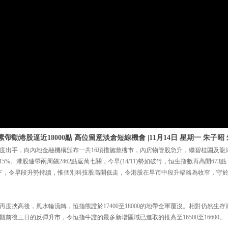
帶動港股逼近18000點 高位留意淡倉短線機會 |11月14日 星期一 朱子昭
度出手，向內地金融機構頒布一共16項措施救樓市，內房物管股急升，繼碧桂園及龍
升近15%。港股連帶兩周飆2462點返萬七關，今早(14/11)勢如破竹，恒生指數再高開67
升下，令早段升勢持續，惟個別科技股高開低走，令港股在早市中段升幅略為收窄，守於1
度挾高後，風水輪流轉，恒指熊證於17400至18000的地帶全軍覆沒。相對仍然生
0。反觀前後三日的反彈升市，令恒指牛證的最多新增區域已進取的推高至16500至16600。