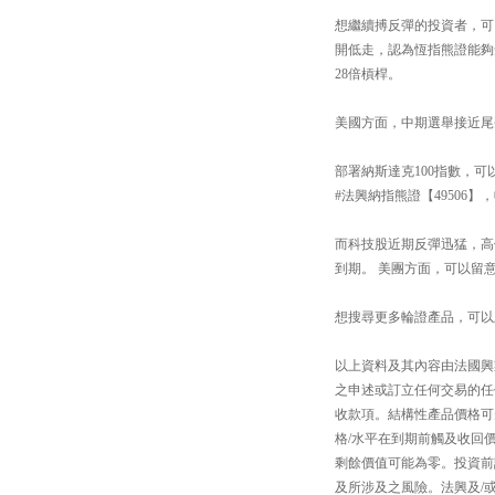
想繼續搏反彈的投資者，可留意
開低走，認為恆指熊證能夠短線
28倍槓桿。
美國方面，中期選舉接近尾
部署納斯達克100指數，可以
#法興納指熊證【49506】
而科技股近期反彈迅猛，高位
到期。 美團方面，可以留意 
想搜尋更多輪證產品，可以上「#法興
以上資料及其內容由法國興
之申述或訂立任何交易的任
收款項。結構性產品價格可
格/水平在到期前觸及收回
剩餘價值可能為零。投資前
及所涉及之風險。法興及/