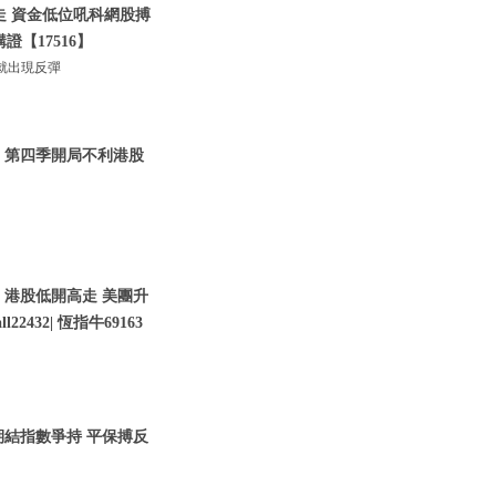
低走 資金低位吼科網股搏
證【17516】
就出現反彈
 | 第四季開局不利港股
| 港股低開高走 美團升
22432| 恆指牛69163
股期結指數爭持 平保搏反