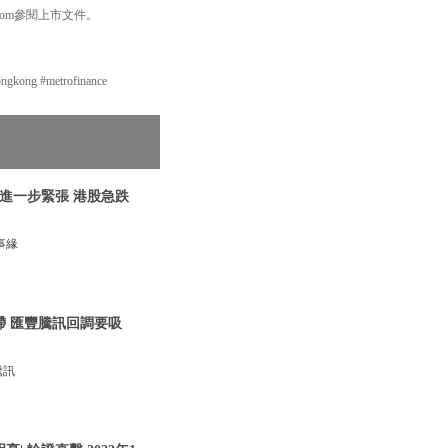
com參閱上市文件。
ng #metrofinance
關係進一步緊張 港股急跌
事緣
呆滯 匯豐騰訊回調要吸
騰訊