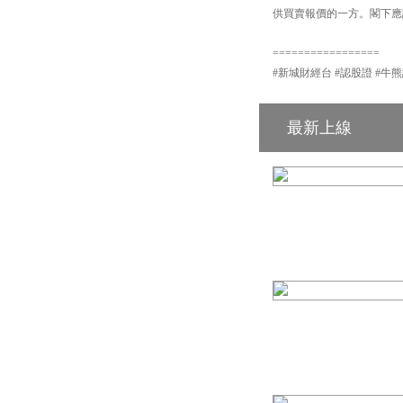
供買賣報價的一方。閣下應詳
=================
#新城財經台 #認股證 #牛熊證 #輪證 
最新上線