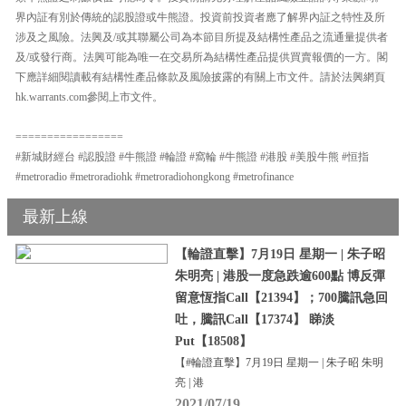
界內証有別於傳統的認股證或牛熊證。投資前投資者應了解界內証之特性及所
涉及之風險。法興及/或其聯屬公司為本節目所提及結構性產品之流通量提供者
及/或發行商。法興可能為唯一在交易所為結構性產品提供買賣報價的一方。閣
下應詳細閱讀載有結構性產品條款及風險披露的有關上市文件。請於法興網頁
hk.warrants.com參閱上市文件。
=================
#新城財經台 #認股證 #牛熊證 #輪證 #窩輪 #牛熊證 #港股 #美股牛熊 #恒指
#metroradio #metroradiohk #metroradiohongkong #metrofinance
最新上線
【輪證直擊】7月19日 星期一 | 朱子昭
朱明亮 | 港股一度急跌逾600點 博反彈
留意恆指Call【21394】；700騰訊急回
吐，騰訊Call【17374】 睇淡
Put【18508】
【#輪證直擊】7月19日 星期一 | 朱子昭 朱明
亮 | 港
2021/07/19