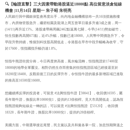
🔍【輪證直擊】三大因素帶動港股逼近18000點 高位留意淡倉短線
機會 |11月14日 星期一 朱子昭 朱明亮
人民銀行與中國銀保監會再度出手，向內地金融機構頒布一共16項措施救樓
市，內房物管股急升，繼碧桂園及龍湖上周五曾單日最多升逾3成之後，周一
(14/11)再升近15%。港股連帶兩周飆2462點返萬七關，今早(14/11)勢如破竹，
恒生指數再高開673點，近4%升幅，指數已達18000。人民幣中間價急升下，令
早段升勢持續，惟個別科技股高開低走，令港股在早市中段升幅略為收窄，守
於17600，恆指國指升幅仍達1.8%。
恒指牛熊證街貨分佈，今日再度挾高後，風水輪流轉，恒指熊證於17400至
18000的地帶全軍覆沒。相對仍然生存而密集的恒指熊證區域已經後退至於
18200至18400。反觀前後三日的反彈升市，令恒指牛證的最多新增區域已進取
的推高至16500至16600。
想繼續搏反彈的投資者，可留意 #法興恒指牛證【59041】，收回價16595，屬
長年期牛證，換股比率10000兌1，提供約13倍槓桿。見大市高開低走，認為恆
指熊證能夠短線走一轉的話，可以留意 #法興恒指熊證 【53120】，收回價
18328，長年期牛證，換股比率10000兌1，提供約28倍槓桿。
美國方面，中期選舉接近尾聲，民主黨以及共和黨各掌一院，加息預期降溫之