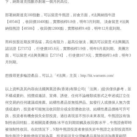
下，納斯達克指數亦創逾一個月的高位。
部署納斯達克100指數，可以留意牛熊證，好倉方面，#法興納指牛證
【49546】，收回價10400點，實際槓桿6.8倍，明年3月到期。 淡倉留意 #法興
納指熊證【49506】，收回價12800點，實際槓桿9.4倍，明年12月底到期。
而科技股近期反彈迅猛，高位有阻力，趁高位做淡，騰訊可以留意 #法興騰訊
認沽證【27375】，行使價185.8元，實際槓桿3.9倍，明年6月底到期。 美團方
面，可以留意 #法興美團沽【27374】，行使價107.9元，實際槓桿3.4倍，明年3
月到期。
想搜尋更多輪證產品，可以上「#法興」主頁：http://hk.warrants.com/
以上資料及其內容由法國興業證券(香港)有限公司(「法興」)提供僅供參考，並
不構成要約、招攬或邀請、宣傳、誘使、任何不論種類或形式之申述或訂立任
何交易的任何建議或推薦。結構性產品並無抵押品。如發行人或擔保人無力償
債或違約，投資者可能無法收回部分或全部應收款項。結構性產品價格可升可
跌，投資者有機會損失全部投資。過往表現並不預示未來表現。牛熊證設有強
制性收回特點，若相關資產價格/水平在到期前觸及收回價/水平，牛熊證會即時
被強制性收回。在此情況下，N類牛熊證投資者會損失於牛熊證之全部投資而R
類牛熊證之剩餘價值可能為零。投資前請充分理解產品風險並諮詢專業顧問。