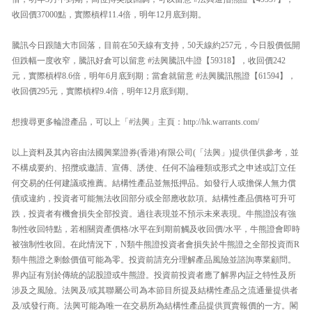
收回價37000點，實際槓桿11.4倍，明年12月底到期。
騰訊今日跟隨大市回落，目前在50天線有支持，50天線約257元，今日股價低開
但跌幅一度收窄，騰訊好倉可以留意 #法興騰訊牛證【59318】，收回價242
元，實際槓桿8.6倍，明年6月底到期；當倉就留意 #法興騰訊熊證【61594】，
收回價295元，實際槓桿9.4倍，明年12月底到期。
想搜尋更多輪證產品，可以上「#法興」主頁：http://hk.warrants.com/
以上資料及其內容由法國興業證券(香港)有限公司(「法興」)提供僅供參考，並
不構成要約、招攬或邀請、宣傳、誘使、任何不論種類或形式之申述或訂立任
何交易的任何建議或推薦。結構性產品並無抵押品。如發行人或擔保人無力償
債或違約，投資者可能無法收回部分或全部應收款項。結構性產品價格可升可
跌，投資者有機會損失全部投資。過往表現並不預示未來表現。牛熊證設有強
制性收回特點，若相關資產價格/水平在到期前觸及收回價/水平，牛熊證會即時
被強制性收回。在此情況下，N類牛熊證投資者會損失於牛熊證之全部投資而R
類牛熊證之剩餘價值可能為零。投資前請充分理解產品風險並諮詢專業顧問。
界內証有別於傳統的認股證或牛熊證。投資前投資者應了解界內証之特性及所
涉及之風險。法興及/或其聯屬公司為本節目所提及結構性產品之流通量提供者
及/或發行商。法興可能為唯一在交易所為結構性產品提供買賣報價的一方。閣