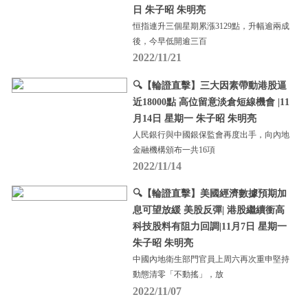
日 朱子昭 朱明亮
恒指連升三個星期累漲3129點，升幅逾兩成
後，今早低開逾三百
2022/11/21
🔍【輪證直擊】三大因素帶動港股逼
近18000點 高位留意淡倉短線機會 |11
月14日 星期一 朱子昭 朱明亮
人民銀行與中國銀保監會再度出手，向內地
金融機構頒布一共16項
2022/11/14
🔍【輪證直擊】美國經濟數據預期加
息可望放緩 美股反彈| 港股繼續衝高
科技股料有阻力回調|11月7日 星期一
朱子昭 朱明亮
中國內地衛生部門官員上周六再次重申堅持
動態清零「不動搖」，放
2022/11/07