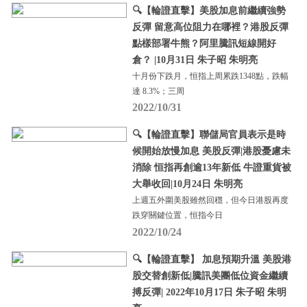
🔍【輪證直擊】美股加息前繼續強勢
反彈 留意高位阻力在哪裡？港股反彈
點樣部署牛熊？阿里騰訊短線開好
倉？ |10月31日 朱子昭 朱明亮
十月份下跌月，恒指上周累跌1348點，跌幅
達 8.3%；三周
2022/10/31
🔍【輪證直擊】聯儲局官員表示是時
候開始放慢加息 美股反彈|港股憂慮未
消除 恒指再創逾13年新低 牛證重貨被
大舉收回|10月24日 朱明亮
上週五外圍美股雖然回穩，但今日港股再度
跌穿關鍵位置，恒指今日
2022/10/24
🔍【輪證直擊】 加息預期升溫 美股港
股交替創新低|騰訊美團低位資金繼續
搏反彈| 2022年10月17日 朱子昭 朱明