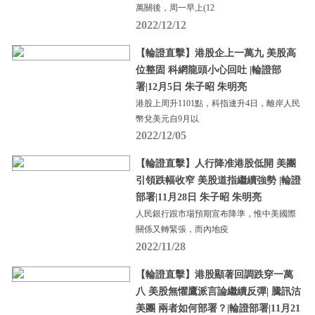
萬關後，周一早上(12
2022/12/12
【輪證直擊】港股企上一萬九 美股高
位整固 科網龍頭小心回吐 |輪證部
署|12月5日 朱子昭 朱明亮
港股上周升1101點，科指連升4日，離岸人民
幣兌美元自9月以
2022/12/05
【輪證直擊】人行降准港股低開 美團
引領跌幅收窄 美股道指繼續強勢 |輪證
部署|11月28日 朱子昭 朱明亮
人民銀行跟市場預期宣布降準，惟中美國際
關係又轉緊張，而內地疫
2022/11/28
【輪證直擊】港股顯著回調跌穿一萬
八 美股無懼鷹派言論繼續反彈| 騰訊沽
美團 兩者如何部署？|輪證部署|11月21