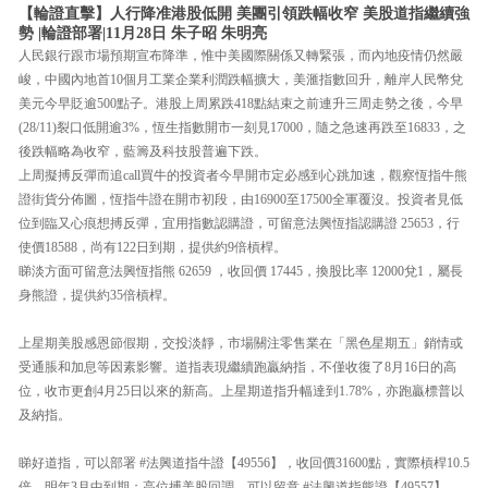
【輪證直擊】人行降准港股低開 美團引領跌幅收窄 美股道指繼續強
勢 |輪證部署|11月28日 朱子昭 朱明亮
人民銀行跟市場預期宣布降準，惟中美國際關係又轉緊張，而內地疫情仍然嚴
峻，中國內地首10個月工業企業利潤跌幅擴大，美滙指數回升，離岸人民幣兌
美元今早貶逾500點子。港股上周累跌418點結束之前連升三周走勢之後，今早
(28/11)裂口低開逾3%，恆生指數開市一刻見17000，隨之急速再跌至16833，之
後跌幅略為收窄，藍籌及科技股普遍下跌。
上周擬搏反彈而追call買牛的投資者今早開市定必感到心跳加速，觀察恆指牛熊
證街貨分佈圖，恆指牛證在開市初段，由16900至17500全軍覆沒。投資者見低
位到臨又心痕想搏反彈，宜用指數認購證，可留意法興恆指認購證 25653，行
使價18588，尚有122日到期，提供約9倍槓桿。
睇淡方面可留意法興恆指熊 62659 ，收回價 17445，換股比率 12000兌1，屬長
身熊證，提供約35倍槓桿。
上星期美股感恩節假期，交投淡靜，市場關注零售業在「黑色星期五」銷情或
受通脹和加息等因素影響。道指表現繼續跑贏納指，不僅收復了8月16日的高
位，收市更創4月25日以來的新高。上星期道指升幅達到1.78%，亦跑贏標普以
及納指。
睇好道指，可以部署 #法興道指牛證【49556】，收回價31600點，實際槓桿10.5
倍，明年3月中到期；高位搏美股回調，可以留意 #法興道指熊證【49557】，