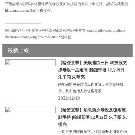
下應詳細閱讀載有結構性產品條款及風險披露的有關上市文件。請於法興網頁
hk.warrants.com參閱上市文件。
=================
#新城財經台 #認股證 #牛熊證 #輪證 #窩輪 #牛熊證 #metroradio #metroradiohk
#metroradiohongkong #metrofinance #恒科指
最新上線
【輪證直擊】美股連跌三日 科技股支
撐港股一度走高 |輪證部署|12月19日
朱子昭 朱明亮
內地召開中央經濟工作會議，主調支持成
長，其中包括支持住房需求
2022/12/19
【輪證直擊】加息前夕港股反覆兩萬
點爭持 |輪證部署|12月12日 朱子昭 朱
明亮
上周五美股輾轉向下，恆指連升兩周逼近兩