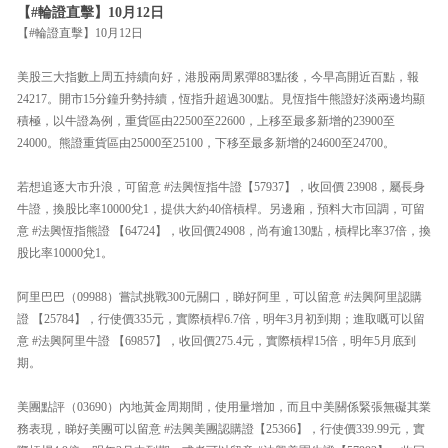
【#輪證直擊】10月12日
【#輪證直擊】10月12日
美股三大指數上周五持續向好，港股兩周累彈883點後，今早高開近百點，報
24217。開市15分鐘升勢持續，恆指升超過300點。見恆指牛熊證好淡兩邊均顯
積極，以牛證為例，重貨區由22500至22600，上移至最多新增的23900至
24000。熊證重貨區由25000至25100，下移至最多新增的24600至24700。
若想追逐大市升浪，可留意 #法興恆指牛證【57937】，收回價 23908，屬長身
牛證，換股比率10000兌1，提供大約40倍槓桿。另邊廂，預料大市回調，可留
意 #法興恆指熊證 【64724】，收回價24908，尚有逾130點，槓桿比率37倍，換
股比率10000兌1。
阿里巴巴（09988）嘗試挑戰300元關口，睇好阿里，可以留意 #法興阿里認購
證 【25784】，行使價335元，實際槓桿6.7倍，明年3月初到期；進取嘅可以留
意 #法興阿里牛證 【69857】，收回價275.4元，實際槓桿15倍，明年5月底到
期。
美團點評（03690）內地黃金周期間，使用量增加，而且中美關係緊張無礙其業
務表現，睇好美團可以留意 #法興美團認購證【25366】，行使價339.99元，實