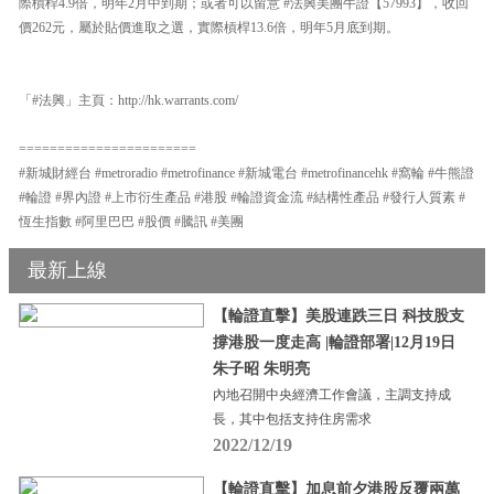
際槓桿4.9倍，明年2月中到期；或者可以留意 #法興美團牛證【57993】，收回
價262元，屬於貼價進取之選，實際槓桿13.6倍，明年5月底到期。
「#法興」主頁：http://hk.warrants.com/
=======================
#新城財經台 #metroradio #metrofinance #新城電台 #metrofinancehk #窩輪 #牛熊證
#輪證 #界內證 #上市衍生產品 #港股 #輪證資金流 #結構性產品 #發行人質素 #
恆生指數 #阿里巴巴 #股價 #騰訊 #美團
最新上線
【輪證直擊】美股連跌三日 科技股支
撐港股一度走高 |輪證部署|12月19日
朱子昭 朱明亮
內地召開中央經濟工作會議，主調支持成
長，其中包括支持住房需求
2022/12/19
【輪證直擊】加息前夕港股反覆兩萬