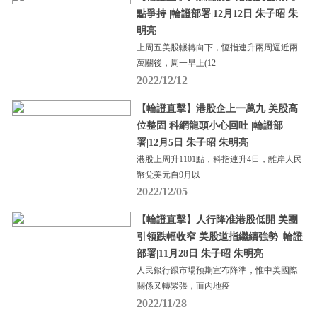
點爭持 |輪證部署|12月12日 朱子昭 朱
明亮
上周五美股輾轉向下，恆指連升兩周逼近兩
萬關後，周一早上(12
2022/12/12
【輪證直擊】港股企上一萬九 美股高
位整固 科網龍頭小心回吐 |輪證部
署|12月5日 朱子昭 朱明亮
港股上周升1101點，科指連升4日，離岸人民
幣兌美元自9月以
2022/12/05
【輪證直擊】人行降准港股低開 美團
引領跌幅收窄 美股道指繼續強勢 |輪證
部署|11月28日 朱子昭 朱明亮
人民銀行跟市場預期宣布降準，惟中美國際
關係又轉緊張，而內地疫
2022/11/28