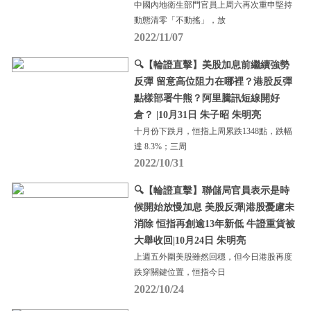
中國內地衛生部門官員上周六再次重申堅持
動態清零「不動搖」，放
2022/11/07
🔍【輪證直擊】美股加息前繼續強勢
反彈 留意高位阻力在哪裡？港股反彈
點樣部署牛熊？阿里騰訊短線開好
倉？ |10月31日 朱子昭 朱明亮
十月份下跌月，恒指上周累跌1348點，跌幅
達 8.3%；三周
2022/10/31
🔍【輪證直擊】聯儲局官員表示是時
候開始放慢加息 美股反彈|港股憂慮未
消除 恒指再創逾13年新低 牛證重貨被
大舉收回|10月24日 朱明亮
上週五外圍美股雖然回穩，但今日港股再度
跌穿關鍵位置，恒指今日
2022/10/24