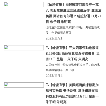
【輪證直擊】港股顯著回調跌穿一萬
八 美股無懼鷹派言論繼續反彈| 騰訊沽
美團 兩者如何部署？|輪證部署|11月21
日 朱子昭 朱明亮
恒指連升三個星期累漲3129點，升幅逾兩成
後，今早低開逾三百
2022/11/21
🔍【輪證直擊】三大因素帶動港股逼
近18000點 高位留意淡倉短線機會 |11
月14日 星期一 朱子昭 朱明亮
人民銀行與中國銀保監會再度出手，向內地
金融機構頒布一共16項
2022/11/14
🔍【輪證直擊】美國經濟數據預期加
息可望放緩 美股反彈| 港股繼續衝高
科技股料有阻力回調|11月7日 星期一
朱子昭 朱明亮