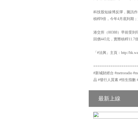
科技股短線博反彈，騰訊作為
槓桿9倍，今年4月底到期；如
港交所（00388）早前受
回價445元，實際槓桿11.
「#法興」主頁：http://hk.warr
====================
#新城財經台 #metroradio 
品 #發行人質素 #恒生指數 
最新上線