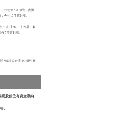
行使價738.88元，實際
倍，今年10月底到期。
證 【68219】部署，收
，今年7月頭到期。
產品 #港股 #輪證資金流 #結構性產
|科網股低位有資金吸納
周反