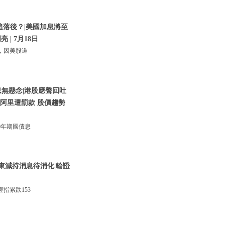
追落後？|美國加息將至
 | 7月18日
，因美股道
息無懸念|港股應聲回吐
騰訊阿里遭罰款 股價趨勢
0年期國債息
東減持消息待消化|輪證
指累跌153