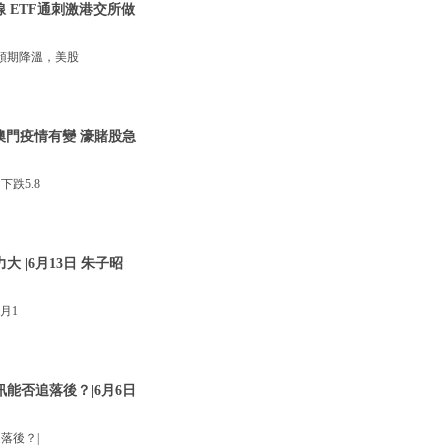
線 ETF通刺激港交所做
預期降溫，美股
澳門疫情有變 濠賭股急
跌5.8
 |6月13日 朱子昭
月1
訊能否追落後？|6月6日
落後？|