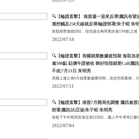
🔍【輪證直擊】 港股週一迎來反彈|騰訊有望
滙控觸及250天線就反彈|輪證部署|朱子昭 朱明亮
港股經歷連續回吐，恆指過去兩周累跌逾1500點之後
2022/07/18
🔍【輪證直擊】美國就業數據超預期 進取加
逾500點 貼價牛證被收 睇好恒指就要Call|
不改|7月11日 朱明亮
美國上週公佈6月就業數據勝預期，加息預期重燃，1
2022/07/11
🔍【輪證直擊】港股7月開局先調整 騰訊被股
部署|騰訊|比亞迪|朱子昭 朱明亮
港股下半年開局首個交易日回吐，繼上半年埋單計數恆
2022/07/04