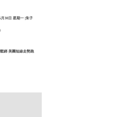
30日 星期一 |朱子
0
管鬆綁 美團短線走勢跑