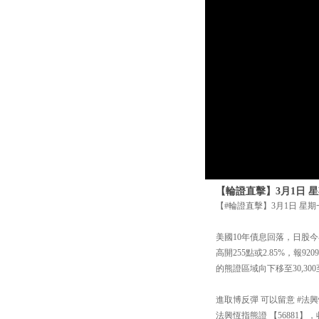
【輪證直擊】3月1日 星
【#輪證直擊】3月1日 星期一
美國10年債息回落，日股今
高開255點或2.85%，報9
的熊證區域向下移至30,300至
進取博反彈 可以留意 #法興
法興恆指熊證 【56881】