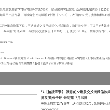
龍頭就要睇下可唔可以升穿返700元。睇好騰訊可以留意 #法興騰訊認購證【12251】，
果用牛證部署，可以留意 #法興騰訊牛證 【52575】，收回價650元，實際槓桿13.9
到印花稅消息拖累下跌，不過業績之後已經消化相關消息，睇好港交所，可以用 #法興港交牛
7倍，今年的7月底到期；#法興港交認購證【11318】，行使價533.88元，實際槓桿7倍
ants.com/
===
#metrofinance #新城電台 #metrofinancehk #窩輪 #牛熊證 #輪證 #界內證 #上市衍生
#恒生科技指數 #阿里巴巴 #股價 #騰訊 #京東 #阿里 #美團
🔍【輪證直擊】 議息前夕港股交投淡靜偏軟
搏反彈|朱子昭 朱明亮 |7月25日
美股上周五(22/7) 回落，納指回吐近2%，港股經過上
2022/07/25