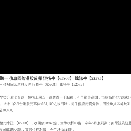
期一 債息回落港股反彈 恆指牛【65908】 騰訊牛【52575】
 債息回落港股反彈 恆指牛【65908】 騰訊牛【52575】
早曾升逾七百點，恒指上周五下跌超過一千點後，今早顯著高開，恒指高開477點或1.65
209。大市由2月份港股見高位逾31,100之後回吐，從牛熊證街貨分佈，熊證重貨區處於31,5
30,400。
恆指牛證 【65908】，收回價28948點，實際槓桿63倍，今年5月底到期；如果認為
，收回價29900點，實際槓桿34倍，今年6月底到期。