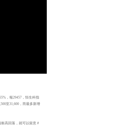
%，報29457，恒生科指
00至31,600，而最多新增
恆指衝高回落，就可以留意 #