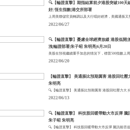
🔍【輪證直擊】期指結算前夕港股突破100天
好| 恆生指數|港交所部署
上周美聯儲官員轉調以及大行唱好經濟，美國通脹又
2022/06/27
🔍【輪證直擊】憂慮全球經濟放緩 港股低開|
洩|輪證部署|朱子昭 朱明亮|6月20日
美股在預視繼續重手加息的情況下，標普500指數上周下
2022/06/20
【輪證直擊】 美通脹比預期厲害 港股回吐壓力大
朱明亮
🔍【輪證直擊】 美通脹比預期厲害 港股回吐壓力大 |6
2022/06/13
🔍【輪證直擊】 科技股回暖帶動大市反彈 騰
朱子昭 朱明亮
🔍【輪證直擊】 科技股回暖帶動大市反彈 騰訊能否追