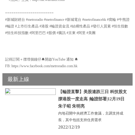
=======================
#新城財經台 #metroradio #metrofinance #新城電台 #metrofinancehk #窩輪 #牛熊證
#輪證 #上市衍生產品 #港股 #輪證資金流 #結構性產品 #發行人質素 #恒生指數
#恒生科技指數 #阿里巴巴 #股價 #騰訊 #京東 #阿里 #美團
記得訂閱＋㩒埋個鐘仔🔔開啟YouTube 通知 🔔
FB: https://www.facebook.com/metroradio.com.hk
最新上線
【輪證直擊】美股連跌三日 科技股支
撐港股一度走高 |輪證部署|12月19日
朱子昭 朱明亮
內地召開中央經濟工作會議，主調支持成
長，其中包括支持住房需求
2022/12/19