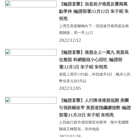
【輪證直擊】加息前夕港股反覆兩萬
點爭持 |輪證部署|12月12日 朱子昭 朱
明亮
上周五美股輾轉向下，恆指連升兩周逼近兩
萬關後，周一早上(12
2022/12/12
【輪證直擊】港股企上一萬九 美股高
位整固 科網龍頭小心回吐 |輪證部
署|12月5日 朱子昭 朱明亮
港股上周升1101點，科指連升4日，離岸人民
幣兌美元自9月以
2022/12/05
【輪證直擊】人行降准港股低開 美團
引領跌幅收窄 美股道指繼續強勢 |輪證
部署|11月28日 朱子昭 朱明亮
人民銀行跟市場預期宣布降準，惟中美國際
關係又轉緊張，而內地疫
2022/11/28