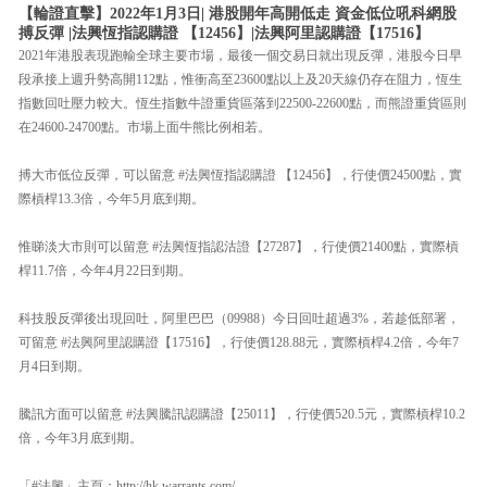
【輪證直擊】2022年1月3日| 港股開年高開低走 資金低位吼科網股
搏反彈 |法興恆指認購證 【12456】|法興阿里認購證【17516】
2021年港股表現跑輸全球主要市場，最後一個交易日就出現反彈，港股今日早
段承接上週升勢高開112點，惟衝高至23600點以上及20天線仍存在阻力，恆生
指數回吐壓力較大。恆生指數牛證重貨區落到22500-22600點，而熊證重貨區則
在24600-24700點。市場上面牛熊比例相若。
搏大市低位反彈，可以留意 #法興恆指認購證 【12456】，行使價24500點，實
際槓桿13.3倍，今年5月底到期。
惟睇淡大市則可以留意 #法興恆指認沽證【27287】，行使價21400點，實際槓
桿11.7倍，今年4月22日到期。
科技股反彈後出現回吐，阿里巴巴（09988）今日回吐超過3%，若趁低部署，
可留意 #法興阿里認購證【17516】，行使價128.88元，實際槓桿4.2倍，今年7
月4日到期。
騰訊方面可以留意 #法興騰訊認購證【25011】，行使價520.5元，實際槓桿10.2
倍，今年3月底到期。
「#法興」主頁：http://hk.warrants.com/