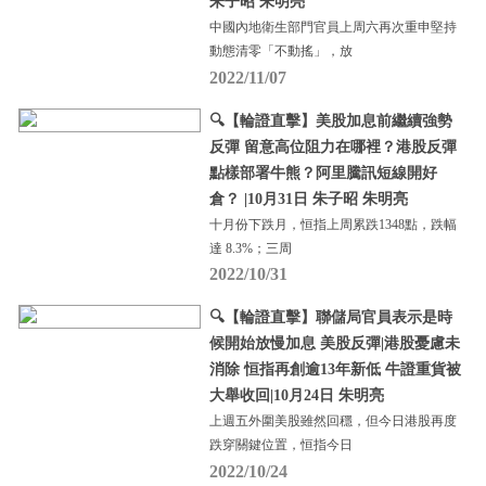
朱子昭 朱明亮
中國內地衛生部門官員上周六再次重申堅持
動態清零「不動搖」，放
2022/11/07
🔍【輪證直擊】美股加息前繼續強勢
反彈 留意高位阻力在哪裡？港股反彈
點樣部署牛熊？阿里騰訊短線開好
倉？ |10月31日 朱子昭 朱明亮
十月份下跌月，恒指上周累跌1348點，跌幅
達 8.3%；三周
2022/10/31
🔍【輪證直擊】聯儲局官員表示是時
候開始放慢加息 美股反彈|港股憂慮未
消除 恒指再創逾13年新低 牛證重貨被
大舉收回|10月24日 朱明亮
上週五外圍美股雖然回穩，但今日港股再度
跌穿關鍵位置，恒指今日
2022/10/24