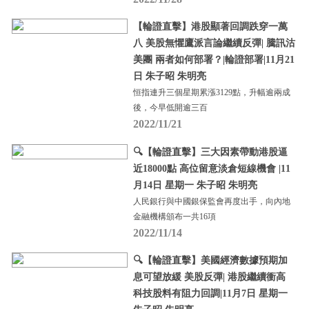
【輪證直擊】港股顯著回調跌穿一萬
八 美股無懼鷹派言論繼續反彈| 騰訊沽
美團 兩者如何部署？|輪證部署|11月21
日 朱子昭 朱明亮
恒指連升三個星期累漲3129點，升幅逾兩成
後，今早低開逾三百
2022/11/21
🔍【輪證直擊】三大因素帶動港股逼
近18000點 高位留意淡倉短線機會 |11
月14日 星期一 朱子昭 朱明亮
人民銀行與中國銀保監會再度出手，向內地
金融機構頒布一共16項
2022/11/14
🔍【輪證直擊】美國經濟數據預期加
息可望放緩 美股反彈| 港股繼續衝高
科技股料有阻力回調|11月7日 星期一