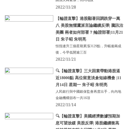
關係又轉緊張，而內地疫
2022/11/28
【輪證直擊】港股顯著回調跌穿一萬
八 美股無懼鷹派言論繼續反彈| 騰訊沽
美團 兩者如何部署？|輪證部署|11月21
日 朱子昭 朱明亮
恒指連升三個星期累漲3129點，升幅逾兩成
後，今早低開逾三百
2022/11/21
🔍【輪證直擊】三大因素帶動港股逼
近18000點 高位留意淡倉短線機會 |11
月14日 星期一 朱子昭 朱明亮
人民銀行與中國銀保監會再度出手，向內地
金融機構頒布一共16項
2022/11/14
🔍【輪證直擊】美國經濟數據預期加
息可望放緩 美股反彈| 港股繼續衝高