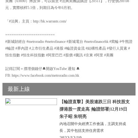
美團（03690）搏反彈，可以留意 #法興美團認購證【20511】，行使價269.08
元，實際槓桿5.1倍，到期日為今年6月初。
「#法興」主頁：http://hk.warrants.com/
=======================
#新城財經台 #metroradio #metrofinance #新城電台 #metrofinancehk #窩輪 #牛熊證
#輪證 #界內證 #上市衍生產品 #港股 #輪證資金流 #結構性產品 #發行人質素 #
恒生指數 #恒生科技指數 #阿里巴巴 #股價 #騰訊 #京東 #阿里 #美團
記得訂閱＋㩒埋個鐘仔🔔開啟YouTube 通知 🔔
FB: https://www.facebook.com/metroradio.com.hk
最新上線
【輪證直擊】美股連跌三日 科技股支
撐港股一度走高 |輪證部署|12月19日
朱子昭 朱明亮
內地召開中央經濟工作會議，主調支持成
長，其中包括支持住房需求
2022/12/19