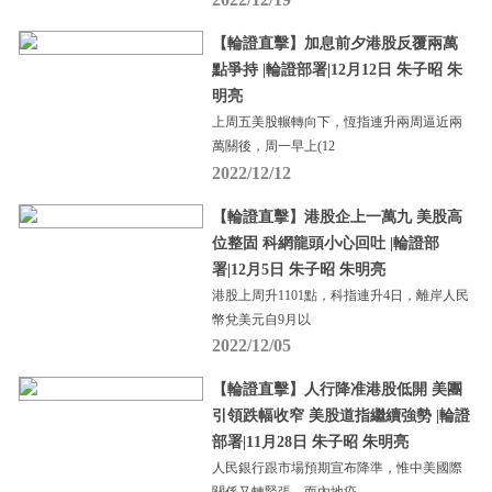
【輪證直擊】加息前夕港股反覆兩萬
點爭持 |輪證部署|12月12日 朱子昭 朱
明亮
上周五美股輾轉向下，恆指連升兩周逼近兩
萬關後，周一早上(12
2022/12/12
【輪證直擊】港股企上一萬九 美股高
位整固 科網龍頭小心回吐 |輪證部
署|12月5日 朱子昭 朱明亮
港股上周升1101點，科指連升4日，離岸人民
幣兌美元自9月以
2022/12/05
【輪證直擊】人行降准港股低開 美團
引領跌幅收窄 美股道指繼續強勢 |輪證
部署|11月28日 朱子昭 朱明亮
人民銀行跟市場預期宣布降準，惟中美國際