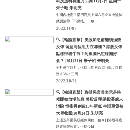
科技股料有阻力回調|11月7日 星期一
朱子昭 朱明亮
中國內地衛生部門官員上周六再次重申堅持
動態清零「不動搖」，放
2022/11/07
🔍【輪證直擊】美股加息前繼續強勢
反彈 留意高位阻力在哪裡？港股反彈
點樣部署牛熊？阿里騰訊短線開好
倉？ |10月31日 朱子昭 朱明亮
十月份下跌月，恒指上周累跌1348點，跌幅
達 8.3%；三周
2022/10/31
🔍【輪證直擊】聯儲局官員表示是時
候開始放慢加息 美股反彈|港股憂慮未
消除 恒指再創逾13年新低 牛證重貨被
大舉收回|10月24日 朱明亮
上週五外圍美股雖然回穩，但今日港股再度
跌穿關鍵位置，恒指今日