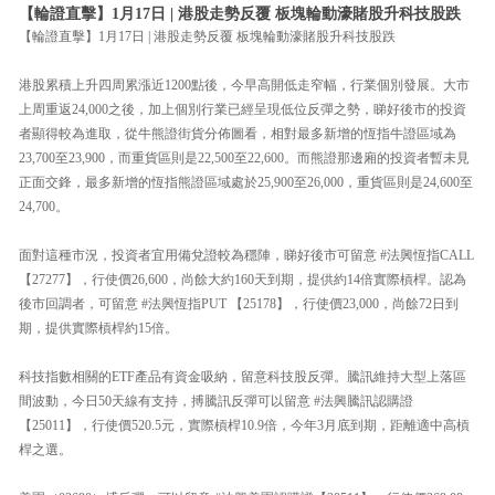
【輪證直擊】1月17日 | 港股走勢反覆 板塊輪動濠賭股升科技股跌
【輪證直擊】1月17日 | 港股走勢反覆 板塊輪動濠賭股升科技股跌
港股累積上升四周累漲近1200點後，今早高開低走窄幅，行業個別發展。大市
上周重返24,000之後，加上個別行業已經呈現低位反彈之勢，睇好後市的投資
者顯得較為進取，從牛熊證街貨分佈圖看，相對最多新增的恆指牛證區域為
23,700至23,900，而重貨區則是22,500至22,600。而熊證那邊廂的投資者暫未見
正面交鋒，最多新增的恆指熊證區域處於25,900至26,000，重貨區則是24,600至
24,700。
面對這種市況，投資者宜用備兌證較為穩陣，睇好後市可留意 #法興恆指CALL
【27277】，行使價26,600，尚餘大約160天到期，提供約14倍實際槓桿。認為
後市回調者，可留意 #法興恆指PUT 【25178】，行使價23,000，尚餘72日到
期，提供實際槓桿約15倍。
科技指數相關的ETF產品有資金吸納，留意科技股反彈。騰訊維持大型上落區
間波動，今日50天線有支持，搏騰訊反彈可以留意 #法興騰訊認購證
【25011】，行使價520.5元，實際槓桿10.9倍，今年3月底到期，距離適中高槓
桿之選。