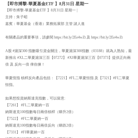
【即市搏擊-華夏基金ETF 】8月31日 星期一
【即市搏擊-華夏基金ETF 】8月31日 星期一 |
主持：朱子昭
嘉賓：華夏基金（香港）業務拓展部 主管 諸人進
有關產品的重要事項，請參閱 https://bit.ly/2Ee4wZt 及 https://bit.ly/2Ee4wZt
A股 #滬深300 指數吸引資金關注，華夏滬深300指數（03188）就為人熟知，最
新推出 #XL二華夏滬深三百【07272】 #XI華夏滬深三百【07373】提供正向兩
倍 及 反向一倍 俾你揀！
華夏恆指 槓桿反向產品包括：【7221】#FL二華夏恒指 及【7321】#FI二華夏
恒指。
如果想投資納斯達克指數，可以留意:
【7261】 #FL二華夏納一百
納斯達克100指數每日兩倍槓桿（睇升2倍）
【7522】 #FI二華夏納一百
納斯達克100指數每日兩倍反向（睇跌2倍）
【7331】 #FI華夏納一百