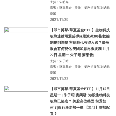
主持：朱明亮
嘉賓：華夏基金（香港）業務拓展部 副總裁
麥榮
2021/11/29
【即市搏擊-華夏基金ETF 】生物科技
板塊連續兩週反彈|A股滬深300指數編
制規則調整 寧德時代有望入選？成份
股會有何變化|美國加息再掀波瀾|11月
22日 星期一 朱子昭 麥榮發|
主持：朱子昭
嘉賓：華夏基金（香港）業務拓展部 副總裁
麥榮
2021/11/22
【即市搏擊-華夏基金ETF 】11月15日
星期一 | 朱子昭 麥榮發| 港股生物科技
板塊已築底？|美股高位整固 前景如
何？|銀行股走勢平穩 【3143】增加配
置？