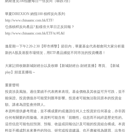
納斯達克100指數每日一倍反向（睇跌1倍）
華夏DIREXION 納指100 槓桿反向系列:
http://www.chinaamc.com.hk/ETF/
乜係槓桿反向產品? 點樣倍大單日正反回報？
http://www.chinaamc.com.hk/ETF/tc/#L&I
逢星期一下午2:20-2:30【即市搏擊】節目內，華夏基金代表都會同大家分析最
新的A股及港股市場情況，用ETF產品捕捉不同市況的投資機遇！
大家記得收聽新城財經台以及收睇【新城財經台-財經直播】專頁、【新城
play】頻道直播啦～
重要聲明
投資涉及風險。過往業績不代表將來表現。基金價格及其收益可升可跌，並不
能保證。投資價值亦可能受到匯率影響。投資者可能無法取回原本的投資金
額。講者為證監會持牌人。
本資料僅供參考用途，並不構成要約或邀請任何人士投資於任何基金，亦非因
任何有關要約而擬備。本資料可能含有「前瞻性」信息而不純綷是歷史性的。
這些信息可能包括預測、預報、收益或回報估計及可能的投資組合構成。本資
料並不構成對未來事件的預估、研究或投資建議、也不應被視為購買、出售任