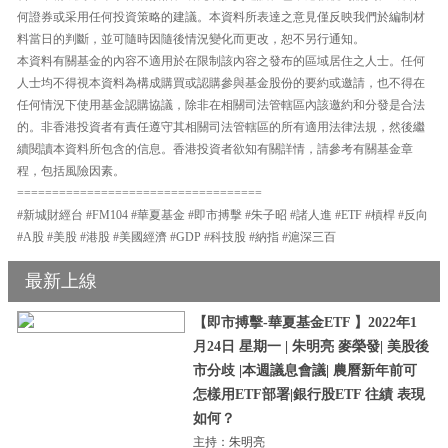
何證券或采用任何投資策略的建議。本資料所表達之意見僅反映我們於編制材
料當日的判斷，並可隨時因隨後情況變化而更改，恕不另行通知。
本資料有關基金的內容不適用於在限制該內容之發布的區域居住之人士。任何
人士均不得視本資料為構成購買或認購參與基金股份的要約或邀請，也不得在
任何情況下使用基金認購協議，除非在相關司法管轄區內該邀約和分發是合法
的。非香港投資者有責任遵守其相關司法管轄區的所有適用法律法規，然後繼
續閱讀本資料所包含的信息。香港投資者欲知有關詳情，請參考有關基金章
程，包括風險因素。
===================================
#新城財經台 #FM104 #華夏基金 #即市搏擊 #朱子昭 #諸人進 #ETF #槓桿 #反向
#A股 #美股 #港股 #美國經濟 #GDP #科技股 #納指 #滬深三百
最新上線
【即市搏擊-華夏基金ETF 】2022年1
月24日 星期一 | 朱明亮 麥榮發| 美股後
市分歧 |本週議息會議| 農曆新年前可
怎樣用ETF部署|銀行股ETF 往績 表現
如何？
主持：朱明亮