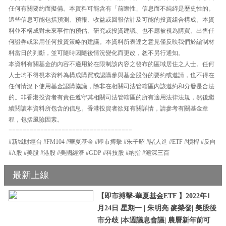
任何有關要約而擬備。本資料可能含有「前瞻性」信息而不純綷是歷史性的。
這些信息可能包括預測、預報、收益或回報估計及可能的投資組合構成。本資
料並不構成對未來事件的預估、研究或投資建議、也不應被視為購買、出售任
何證券或采用任何投資策略的建議。本資料所表達之意見僅反映我們於編制材
料當日的判斷，並可隨時因隨後情況變化而更改，恕不另行通知。
本資料有關基金的內容不適用於在限制該內容之發布的區域居住之人士。任何
人士均不得視本資料為構成購買或認購參與基金股份的要約或邀請，也不得在
任何情況下使用基金認購協議，除非在相關司法管轄區內該邀約和分發是合法
的。非香港投資者有責任遵守其相關司法管轄區的所有適用法律法規，然後繼
續閱讀本資料所包含的信息。香港投資者欲知有關詳情，請參考有關基金章
程，包括風險因素。
===================================
#新城財經台 #FM104 #華夏基金 #即市搏擊 #朱子昭 #諸人進 #ETF #槓桿 #反向
#A股 #美股 #港股 #美國經濟 #GDP #科技股 #納指 #滬深三百
最新上線
【即市搏擊-華夏基金ETF 】2022年1
月24日 星期一 | 朱明亮 麥榮發| 美股後
市分歧 |本週議息會議| 農曆新年前可