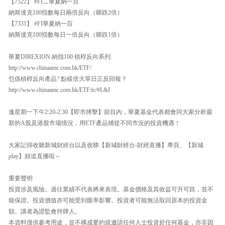
【7522】 #FI二華夏納一百
納斯達克100指數每日兩倍反向（睇跌2倍）
【7331】 #FI華夏納一百
納斯達克100指數每日一倍反向（睇跌1倍）
華夏DIREXION 納指100 槓桿反向系列:
http://www.chinaamc.com.hk/ETF/
乜係槓桿反向產品? 點樣倍大單日正反回報？
http://www.chinaamc.com.hk/ETF/tc/#L&I
逢星期一下午2:20-2:30【即市搏擊】節目內，華夏基金代表都會同大家分析最
新的A股及港股市場情況，用ETF產品捕捉不同市況的投資機遇！
大家記得收聽新城財經台以及收睇【新城財經台-財經直播】專頁、【新城
play】頻道直播啦～
重要聲明
投資涉及風險。過往業績不代表將來表現。基金價格及其收益可升可跌，並不
能保證。投資價值亦可能受到匯率影響。投資者可能無法取回原本的投資金
額。講者為證監會持牌人。
本資料僅供參考用途，並不構成要約或邀請任何人士投資於任何基金，亦非因