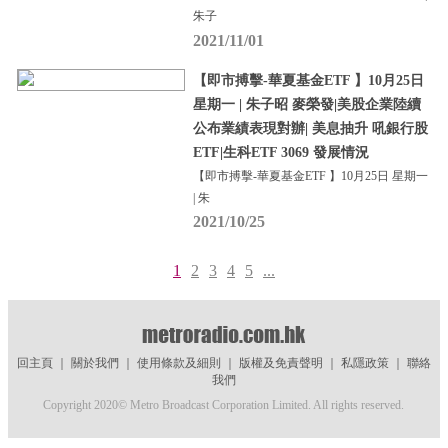
朱子
2021/11/01
【即市搏擊-華夏基金ETF 】10月25日
星期一 | 朱子昭 麥榮發|美股企業陸續
公布業績表現對辦| 美息抽升 吼銀行股
ETF|生科ETF 3069 發展情況
【即市搏擊-華夏基金ETF 】10月25日 星期一
| 朱
2021/10/25
1
2
3
4
5
...
回主頁
｜
關於我們
｜
使用條款及細則
｜
版權及免責聲明
｜
私隱政策
｜
聯絡
我們
Copyright 2020© Metro Broadcast Corporation Limited. All rights reserved.