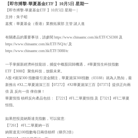
【即市搏擊-華夏基金ETF 】10月5日 星期一
【即市搏擊-華夏基金ETF 】10月5日 星期一 |
主持：朱子昭
嘉賓：華夏基金（香港）業務拓展部 主管 諸人進
有關產品的重要事項，請參閱 https://www.chinaamc.com.hk/ETF/CSI300 及
https://www.chinaamc.com.hk/ETF/NQ/tc/ 及
https://www.chinaamc.com.hk/ETF/3088/tc
一手掌握新經濟科技龍頭，捕捉中概股回歸機遇， #華夏恆生科技指數
ETF【3088】 聚焦科技，放眼未來。
A股 #滬深300 指數吸引資金關注，華夏滬深300指數（03188）就為人熟知，最
新推出 #XL二華夏滬深三百【07272】 #XI華夏滬深三百【07373】提供正向兩
倍 及 反向一倍 俾你揀！
華夏恆指 槓桿反向產品包括：【7221】#FL二華夏恒指 及【7321】#FI二華夏
恒指。
如果想投資納斯達克指數，可以留意:
【7261】 #FL二華夏納一百
納斯達克100指數每日兩倍槓桿（睇升2倍）