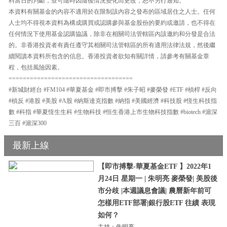
料當日的判斷，並可隨時因隨後情況變化而更改，恕不另行通知。
本資料有關基金的內容不適用於在限制該內容之發布的區域居住之人士。任何
人士均不得視本資料為構成購買或認購參與基金股份的要約或邀請，也不得在
任何情況下使用基金認購協議，除非在相關司法管轄區內該邀約和分發是合法
的。非香港投資者有責任遵守其相關司法管轄區的所有適用法律法規，然後繼
續閱讀本資料所包含的信息。香港投資者欲知有關詳情，請參考有關基金章
程，包括風險因素。
===================================
#新城財經台 #FM104 #華夏基金 #即市搏擊 #朱子昭 #麥榮發 #ETF #槓桿 #反向
#槓反 #港股 #美股 #A股 #納斯達克指數 #納指 #美國經濟 #科技股 #恆生科技指
數 #科指 #華夏恆生生科 #生物科技 #恒生香港上市生物科技指數 #biotech #滬深
三百 #滬深300
最新上線
【即市搏擊-華夏基金ETF 】2022年1
月24日 星期一 | 朱明亮 麥榮發| 美股後
市分歧 |本週議息會議| 農曆新年前可
怎樣用ETF部署|銀行股ETF 往績 表現
如何？
主持：朱明亮