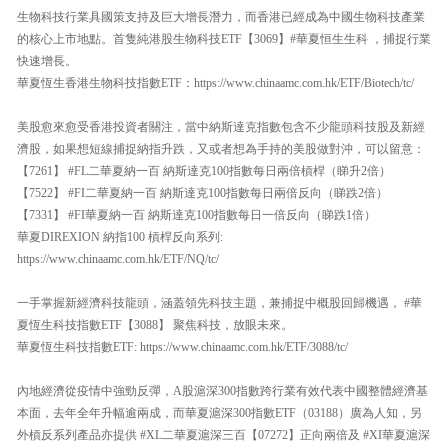
生物科技行業具國策支持及巨大增長潛力，而香港已經成為中國生物科技產業
的核心上市地點。首隻純港股生物科技ETF【3069】#華夏恒生生科 ，捕捉行業
快速增長。
華夏恆生香港生物科技指數ETF：https://www.chinaamc.com.hk/ETF/Biotech/tc/
美股愈來愈受香港投資者關注，當中納斯達克指數包含不少龍頭科技股及新經
濟股，如果想短線捕捉納指升跌，又或者想為手持的美股做對沖，可以留意：
【7261】 #FL二華夏納一百 納斯達克100指數每日兩倍槓桿（睇升2倍）
【7522】 #FI二華夏納一百 納斯達克100指數每日兩倍反向（睇跌2倍）
【7331】 #FI華夏納一百 納斯達克100指數每日一倍反向（睇跌1倍）
華夏DIREXION 納指100 槓桿反向系列:
https://www.chinaamc.com.hk/ETF/NQ/tc/
一手掌握新經濟科技龍頭，涵蓋領先科技主題，兼捕捉中概股回歸機遇， #華
夏恆生科技指數ETF【3088】 聚焦科技，放眼未來。
華夏恆生科技指數ETF: https://www.chinaamc.com.hk/ETF/3088/tc/
內地經濟從疫情中強勁反彈，A股滬深300指數跨行業有效代表中國整體經濟基
本面，去年全年升幅逾兩成，而華夏滬深300指數ETF（03188）廣為人知，另
外槓反系列產品亦提供 #XL二華夏滬深三百【07272】正向兩倍及 #XI華夏滬深