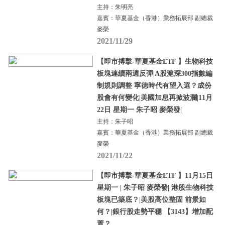
主持：朱明亮
嘉賓：華夏基金（香港）業務拓展部 副總裁
麥榮
2021/11/29
【即市搏擊-華夏基金ETF 】生物科技
板塊連續兩週反彈|A股滬深300指數編
制規則調整 寧德時代有望入選？成份
股會有何變化|美國加息再掀波瀾|11月
22日 星期一 朱子昭 麥榮發|
主持：朱子昭
嘉賓：華夏基金（香港）業務拓展部 副總裁
麥榮
2021/11/22
【即市搏擊-華夏基金ETF 】11月15日
星期一 | 朱子昭 麥榮發| 港股生物科技
板塊已築底？|美股高位整固 前景如
何？|銀行股走勢平穩 【3143】增加配
置？