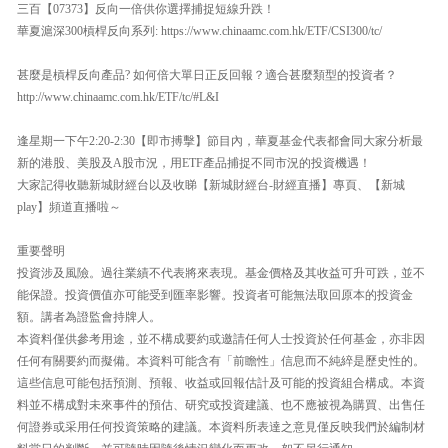
三百【07373】反向一倍供你選擇捕捉短線升跌！
華夏滬深300槓桿反向系列: https://www.chinaamc.com.hk/ETF/CSI300/tc/
甚麼是槓桿反向產品? 如何倍大單日正反回報？適合甚麼類型的投資者？
http://www.chinaamc.com.hk/ETF/tc/#L&I
逢星期一下午2:20-2:30【即市搏擊】節目內，華夏基金代表都會同大家分析最
新的港股、美股及A股市況，用ETF產品捕捉不同市況的投資機遇！
大家記得收聽新城財經台以及收睇【新城財經台-財經直播】專頁、【新城
play】頻道直播啦～
重要聲明
投資涉及風險。過往業績不代表將來表現。基金價格及其收益可升可跌，並不
能保證。投資價值亦可能受到匯率影響。投資者可能無法取回原本的投資金
額。講者為證監會持牌人。
本資料僅供參考用途，並不構成要約或邀請任何人士投資於任何基金，亦非因
任何有關要約而擬備。本資料可能含有「前瞻性」信息而不純綷是歷史性的。
這些信息可能包括預測、預報、收益或回報估計及可能的投資組合構成。本資
料並不構成對未來事件的預估、研究或投資建議、也不應被視為購買、出售任
何證券或采用任何投資策略的建議。本資料所表達之意見僅反映我們於編制材