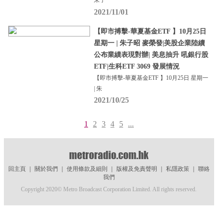
朱子
2021/11/01
【即市搏擊-華夏基金ETF 】10月25日
星期一 | 朱子昭 麥榮發|美股企業陸續
公布業績表現對辦| 美息抽升 吼銀行股
ETF|生科ETF 3069 發展情況
【即市搏擊-華夏基金ETF 】10月25日 星期一
| 朱
2021/10/25
1
2
3
4
5
...
回主頁
｜
關於我們
｜
使用條款及細則
｜
版權及免責聲明
｜
私隱政策
｜
聯絡
我們
Copyright 2020© Metro Broadcast Corporation Limited. All rights reserved.