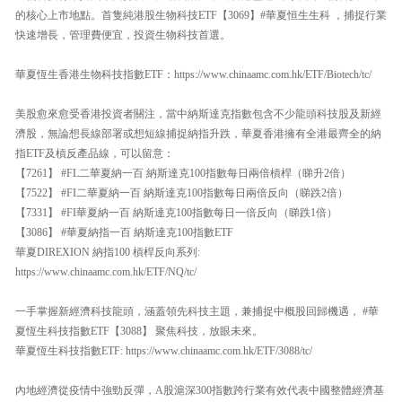
的核心上市地點。首隻純港股生物科技ETF【3069】#華夏恒生生科 ，捕捉行業
快速增長，管理費便宜，投資生物科技首選。
華夏恆生香港生物科技指數ETF：https://www.chinaamc.com.hk/ETF/Biotech/tc/
美股愈來愈受香港投資者關注，當中納斯達克指數包含不少龍頭科技股及新經
濟股，無論想長線部署或想短線捕捉納指升跌，華夏香港擁有全港最齊全的納
指ETF及槓反產品線，可以留意：
【7261】 #FL二華夏納一百 納斯達克100指數每日兩倍槓桿（睇升2倍）
【7522】 #FI二華夏納一百 納斯達克100指數每日兩倍反向（睇跌2倍）
【7331】 #FI華夏納一百 納斯達克100指數每日一倍反向（睇跌1倍）
【3086】 #華夏納指一百 納斯達克100指數ETF
華夏DIREXION 納指100 槓桿反向系列:
https://www.chinaamc.com.hk/ETF/NQ/tc/
一手掌握新經濟科技龍頭，涵蓋領先科技主題，兼捕捉中概股回歸機遇， #華
夏恆生科技指數ETF【3088】 聚焦科技，放眼未來。
華夏恆生科技指數ETF: https://www.chinaamc.com.hk/ETF/3088/tc/
內地經濟從疫情中強勁反彈，A股滬深300指數跨行業有效代表中國整體經濟基