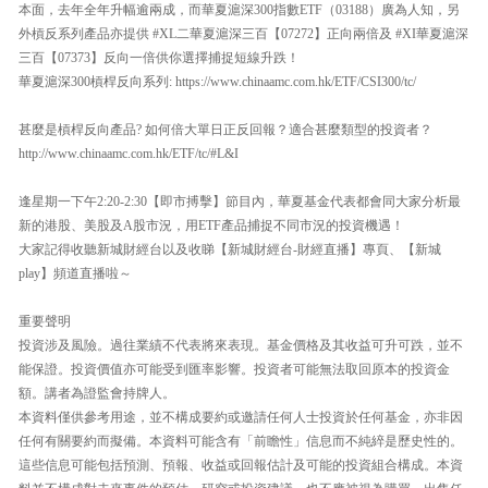
本面，去年全年升幅逾兩成，而華夏滬深300指數ETF（03188）廣為人知，另
外槓反系列產品亦提供 #XL二華夏滬深三百【07272】正向兩倍及 #XI華夏滬深
三百【07373】反向一倍供你選擇捕捉短線升跌！
華夏滬深300槓桿反向系列: https://www.chinaamc.com.hk/ETF/CSI300/tc/
甚麼是槓桿反向產品? 如何倍大單日正反回報？適合甚麼類型的投資者？
http://www.chinaamc.com.hk/ETF/tc/#L&I
逢星期一下午2:20-2:30【即市搏擊】節目內，華夏基金代表都會同大家分析最
新的港股、美股及A股市況，用ETF產品捕捉不同市況的投資機遇！
大家記得收聽新城財經台以及收睇【新城財經台-財經直播】專頁、【新城
play】頻道直播啦～
重要聲明
投資涉及風險。過往業績不代表將來表現。基金價格及其收益可升可跌，並不
能保證。投資價值亦可能受到匯率影響。投資者可能無法取回原本的投資金
額。講者為證監會持牌人。
本資料僅供參考用途，並不構成要約或邀請任何人士投資於任何基金，亦非因
任何有關要約而擬備。本資料可能含有「前瞻性」信息而不純綷是歷史性的。
這些信息可能包括預測、預報、收益或回報估計及可能的投資組合構成。本資