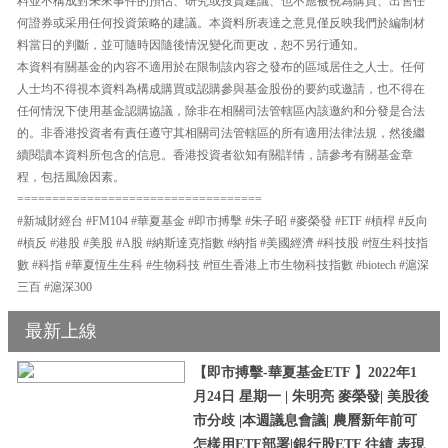
料並不構成對未來事件的預估、研究或投資建議、也不應被視為購買、出售任
何證券或采用任何投資策略的建議。本資料所表達之意見僅反映我們於編制材
料當日的判斷，並可隨時因隨後情況變化而更改，恕不另行通知。
本資料有關基金的內容不適用於在限制該內容之發布的區域居住之人士。任何
人士均不得視本資料為構成購買或認購參與基金股份的要約或邀請，也不得在
任何情況下使用基金認購協議，除非在相關司法管轄區內該邀約和分發是合法
的。非香港投資者有責任遵守其相關司法管轄區的所有適用法律法規，然後繼
續閱讀本資料所包含的信息。香港投資者欲知有關詳情，請參考有關基金章
程，包括風險因素。
===================================
#新城財經台 #FM104 #華夏基金 #即市搏擊 #朱子昭 #麥榮發 #ETF #槓桿 #反向
#槓反 #港股 #美股 #A股 #納斯達克指數 #納指 #美國經濟 #科技股 #恆生科技指
數 #科指 #華夏恆生生科 #生物科技 #恒生香港上市生物科技指數 #biotech #滬深
三百 #滬深300
最新上線
【即市搏擊-華夏基金ETF 】2022年1
月24日 星期一 | 朱明亮 麥榮發| 美股後
市分歧 |本週議息會議| 農曆新年前可
怎樣用ETF部署|銀行股ETF 往績 表現