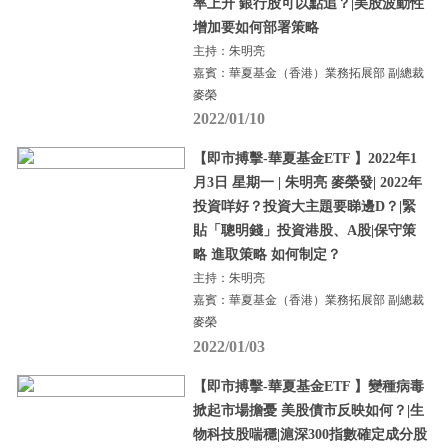
率上升 銀行股可以點追？|美股波動性
增加要如何部署策略
主持：朱明亮
嘉賓：華夏基金（香港）業務拓展部 副總裁
麥榮
2022/01/10
【即市搏擊-華夏基金ETF 】2022年1
月3日 星期一 | 朱明亮 麥榮發| 2022年
投資咩好？投資大主題要睇邊D？|緊
貼「聰明錢」投資港股、A股|保守策
略 進取策略 如何制定？
主持：朱明亮
嘉賓：華夏基金（香港）業務拓展部 副總裁
麥榮
2022/01/03
【即市搏擊-華夏基金ETF 】變種病毒
掀起市場擔憂 美股債市反映如何？|生
物科技股喘穩|滬深300指數確定成分股