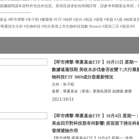
後繼續閱讀本資料所包含的信息。香港投資者欲知有關詳情，請參考有關基金章程，
===============
夏基金 #即市搏擊 #朱子昭 #麥榮發 #ETF #槓桿 #反向 #槓反 #港股 #美股 #A股 #納斯
#華夏恆生生科 #生物科技 #恒生香港上市生物科技指數 #biotech #滬深三百 #滬深300
【即市搏擊-華夏基金ETF 】10月11日 星期一 
數據遠遜預期 美收水步伐會否改變？|大行最
物科技ETF 3069成分股最新情況
主持：朱子昭
嘉賓：華夏基金（香港）業務拓展部 副總裁 麥榮
2021/10/11
【即市搏擊-華夏基金ETF 】10月4日 星期一 |
美金回升對科技股有何影響| 疫苗股下挫生科板
發揮避險作用
【即市搏擊-華夏基金ETF 】10月4日 星期一 | 朱明