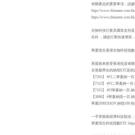
有關產品的重要事項，請參
https://www.chinaamc.com.hk
https://www.chinaamc.com.h
生物科技行業具國策支持及
生科 ，捕捉行業快速增長
華夏恆生香港生物科技指數ETF：https
美股愈來愈受香港投資者關
全港最齊全的納指ETF及
【7261】 #FL二華夏納
【7522】 #FI二華夏納
【7331】 #FI華夏納一
【3086】 #華夏納指一百 納
華夏DIREXION 納指100 槓桿反向
一手掌握新經濟科技龍頭，涵
華夏恆生科技指數ETF: https://ww