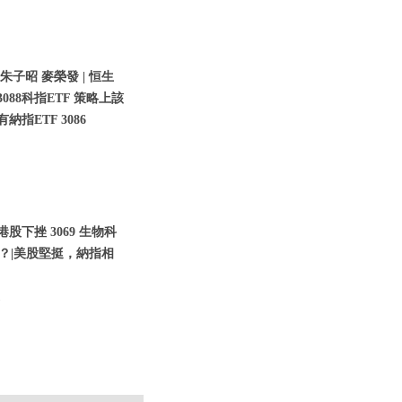
 朱子昭 麥榮發 | 恒生
88科指ETF 策略上該
指ETF 3086
港股下挫 3069 生物科
甚麼？|美股堅挺，納指相
遭