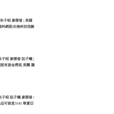
 朱子昭 麥榮發 | 美國
概科網股|生物科技指數
朱子昭 麥榮發 阮子曦 |
科網股有資金撈底 美團 騰
朱子昭 阮子曦 麥榮發 |
可留意3141 華夏亞