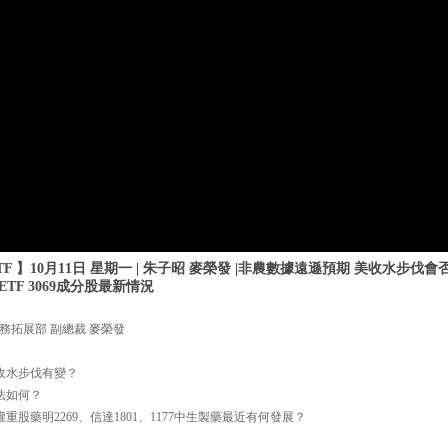
F 】10月11日 星期一 | 朱子昭 麥榮發 |非農數據遠遜預期 美收水步伐
TF 3069成分股最新情況
務拓展部 副總裁 麥榮發
國收水步伐有變？
法如何？
中，權重股藥明2269、信達1801、1177中生製藥最近有何發展？