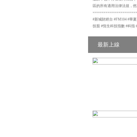
區的所有適用法律法規，然
====================
#新城財經台 #FM104 #華
技股 #恆生科技指數 #科指 
最新上線