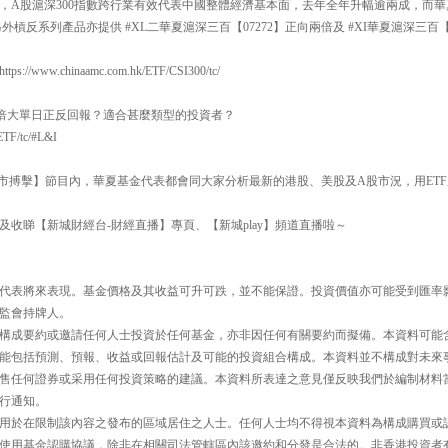
，A股滬深300指數跨行業有效代表中國整體經濟基本面，去年全年升幅逾兩成，而華夏
，另外槓反系列產品亦提供 #XL二華夏滬深三百【07272】正向兩倍及 #XI華夏滬深三百
//www.chinaamc.com.hk/ETF/CSI300/tc/
何倍大單日正反回報？適合甚麼類型的投資者？
ETF/tc/#L&I
30【即市搏擊】節目內，華夏基金代表都會同大家分析最新的港股、美股及A股市況，用E
及收睇【新城財經台-財經直播】專頁、【新城play】頻道直播啦～
代表將來表現。基金價格及其收益可升可跌，並不能保證。投資價值亦可能受到匯率
監會持牌人。
構成要約或邀請任何人士投資於任何基金，亦非因任何有關要約而擬備。本資料可能
能包括預測、預報、收益或回報估計及可能的投資組合構成。本資料並不構成對未來
售任何證券或采用任何投資策略的建議。本資料所表達之意見僅反映我們於編制材料
行通知。
用於在限制該內容之發布的區域居住之人士。任何人士均不得視本資料為構成購買或
使用基金認購協議，除非在相關司法管轄區內該邀約和分發是合法的。非香港投資者