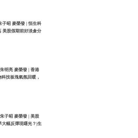
朱子昭 麥榮發 | 恒生科
高 美股假期前好淡倉分
 朱明亮 麥榮發 | 香港
物科技板塊氣氛回暖，
 朱子昭 麥榮發 | 美股
早大幅反彈現曙光？|生