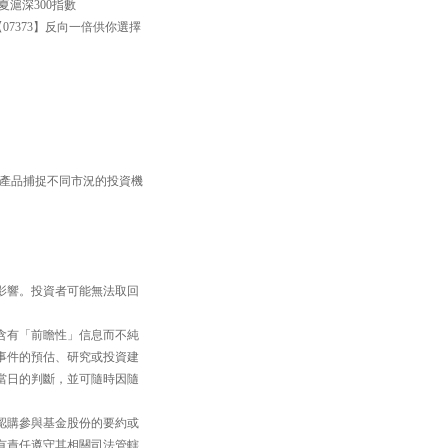
滬深300指數
【07373】反向一倍供你選擇
TF產品捕捉不同市況的投資機
影響。投資者可能無法取回
含有「前瞻性」信息而不純
事件的預估、研究或投資建
當日的判斷，並可隨時因隨
認購參與基金股份的要約或
有責任遵守其相關司法管轄