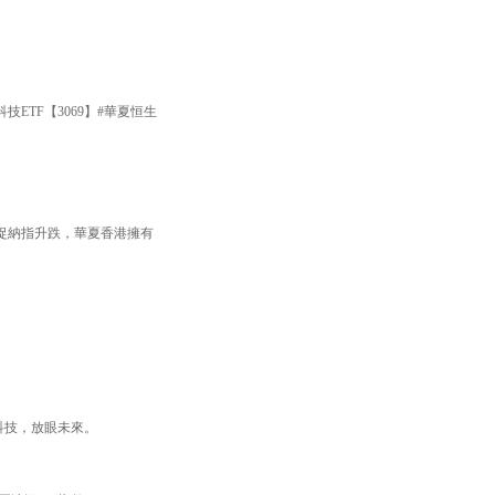
TF【3069】#華夏恒生
捉納指升跌，華夏香港擁有
焦科技，放眼未來。