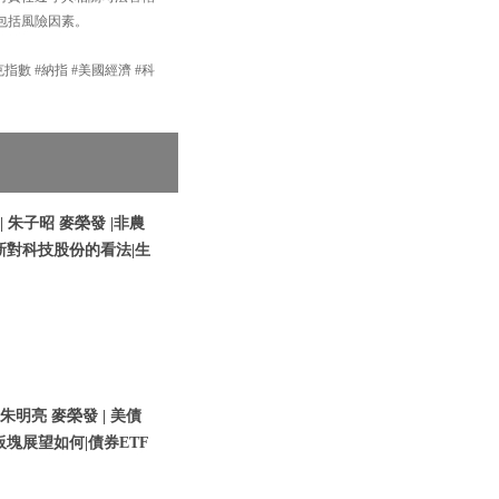
包括風險因素。
達克指數 #納指 #美國經濟 #科
| 朱子昭 麥榮發 |非農
新對科技股份的看法|生
 朱明亮 麥榮發 | 美債
塊展望如何|債券ETF