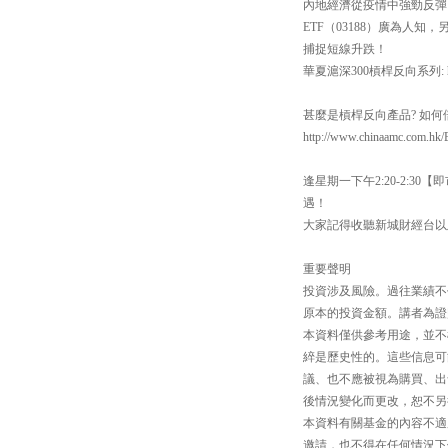
內地經濟從疫情中強勁反彈
ETF（03188）廣為人知
捕捉短線升跌！
華夏滬深300槓桿反向系列: https:
甚麼是槓桿反向產品? 如
http://www.chinaamc.com.hk/
逢星期一下午2:20-2:
遇！
大家記得收聽新城財經台以
重要聲明
投資涉及風險。過往業績不
原本的投資金額。講者為證
本資料僅供參考用途，並不
綷是歷史性的。這些信息可
議、也不應被視為購買、出
後情況變化而更改，恕不另
本資料有關基金的內容不適
邀請，也不得在任何情況下