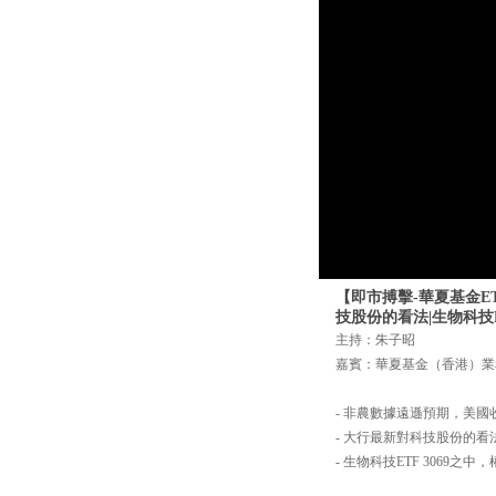
【即市搏擊-華夏基金ET
技股份的看法|生物科技E
主持：朱子昭
嘉賓：華夏基金（香港）業
- 非農數據遠遜預期，美
- 大行最新對科技股份的看
- 生物科技ETF 3069之