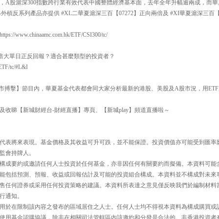
，A股滬深300指數跨行業有效代表中國整體經濟基本面，去年全年升幅逾兩成，而華夏
，另外槓反系列產品亦提供 #XL二華夏滬深三百【07272】正向兩倍及 #XI華夏滬深三百
//www.chinaamc.com.hk/ETF/CSI300/tc/
何倍大單日正反回報？適合甚麼類型的投資者？
ETF/tc/#L&I
30【即市搏擊】節目內，華夏基金代表都會同大家分析最新的港股、美股及A股市況，用E
及收睇【新城財經台-財經直播】專頁、【新城play】頻道直播啦～
代表將來表現。基金價格及其收益可升可跌，並不能保證。投資價值亦可能受到匯率
監會持牌人。
構成要約或邀請任何人士投資於任何基金，亦非因任何有關要約而擬備。本資料可能
能包括預測、預報、收益或回報估計及可能的投資組合構成。本資料並不構成對未來
售任何證券或采用任何投資策略的建議。本資料所表達之意見僅反映我們於編制材料
行通知。
用於在限制該內容之發布的區域居住之人士。任何人士均不得視本資料為構成購買或
使用基金認購協議，除非在相關司法管轄區內該邀約和分發是合法的。非香港投資者