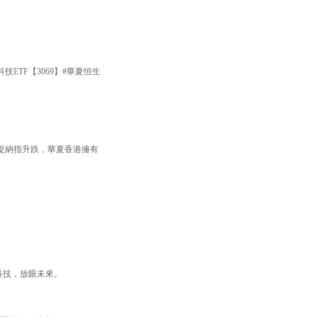
TF【3069】#華夏恒生
捉納指升跌，華夏香港擁有
焦科技，放眼未來。