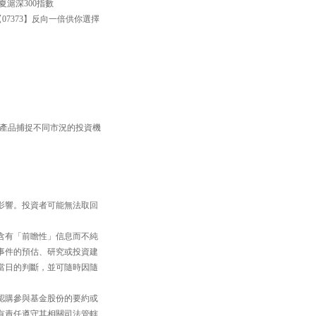
滬深300指數
【07373】反向一倍供你選擇
TF產品捕捉不同市況的投資機
影響。投資者可能無法取回
含有「前瞻性」信息而不純
事件的預估、研究或投資建
當日的判斷，並可隨時因隨
認購參與基金股份的要約或
有責任遵守其相關司法管轄