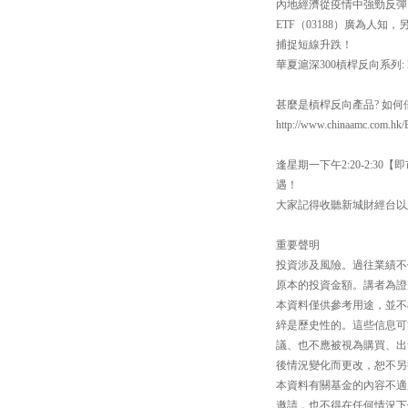
內地經濟從疫情中強勁反彈
ETF（03188）廣為人知
捕捉短線升跌！
華夏滬深300槓桿反向系列: https:
甚麼是槓桿反向產品? 如
http://www.chinaamc.com.hk/
逢星期一下午2:20-2:
遇！
大家記得收聽新城財經台以
重要聲明
投資涉及風險。過往業績不
原本的投資金額。講者為證
本資料僅供參考用途，並不
綷是歷史性的。這些信息可
議、也不應被視為購買、出
後情況變化而更改，恕不另
本資料有關基金的內容不適
邀請，也不得在任何情況下