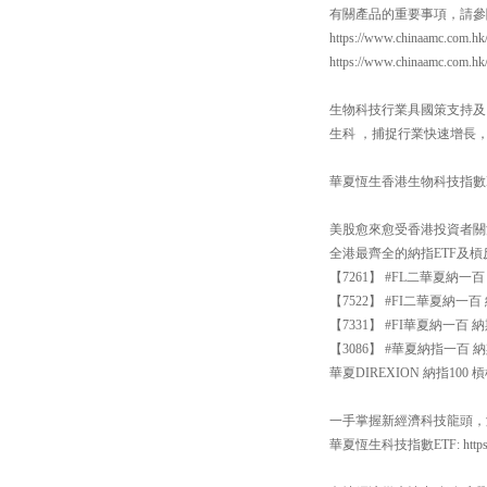
有關產品的重要事項，請參
https://www.chinaamc.com.hk
https://www.chinaamc.com.h
生物科技行業具國策支持及
生科 ，捕捉行業快速增長
華夏恆生香港生物科技指數ETF：https
美股愈來愈受香港投資者關
全港最齊全的納指ETF及
【7261】 #FL二華夏納
【7522】 #FI二華夏納
【7331】 #FI華夏納一
【3086】 #華夏納指一百 納
華夏DIREXION 納指100 槓桿反向
一手掌握新經濟科技龍頭，涵
華夏恆生科技指數ETF: https://ww