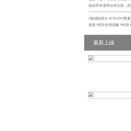
區的所有適用法律法規，然
====================
#新城財經台 #FM104 #華
技股 #恆生科技指數 #科指 
最新上線