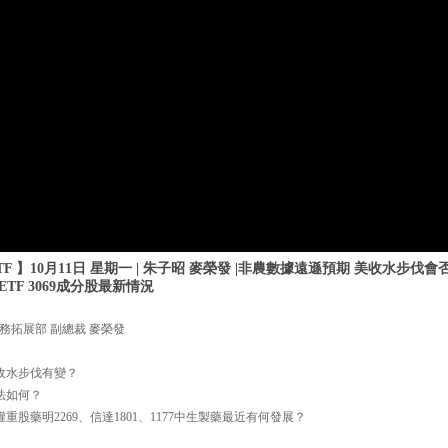
F 】10月11日 星期一 | 朱子昭 麥榮發 |非農數據遠遜預期 美收水步伐
TF 3069成分股最新情況
務拓展部 副總裁 麥榮發
國收水步伐有變？
法如何？
中，權重股藥明2269、信達1801、1177中生製藥最近有何發展？