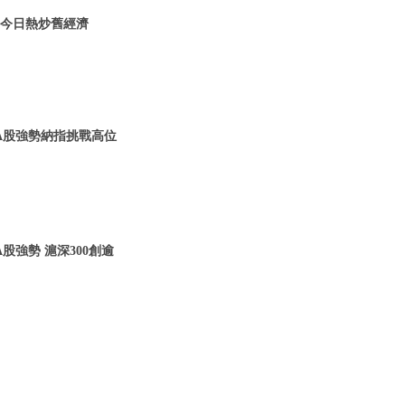
| 今日熱炒舊經濟
一 A股強勢納指挑戰高位
A股強勢 滬深300創逾