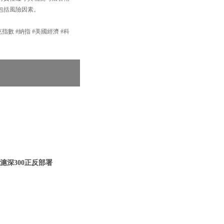
包括風險因素。
達克指數 #納指 #美國經濟 #科
 滬深300正反部署