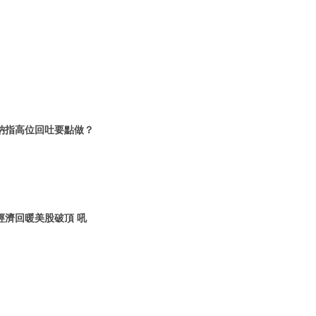
一 納指高位回吐要點做？
 經濟回暖美股破頂 吼