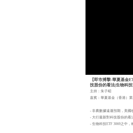
【即市搏擊-華夏基金ET
技股份的看法|生物科技E
主持：朱子昭
嘉賓：華夏基金（香港）業
- 非農數據遠遜預期，美
- 大行最新對科技股份的看
- 生物科技ETF 3069之