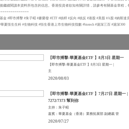
後繼續閱讀本資料所包含的信息。香港投資者欲知有關詳情，請參考有關基金章程，
===============
夏基金 #即市搏擊 #朱子昭 #麥榮發 #ETF #槓桿 #反向 #槓反 #港股 #美股 #A股 #納斯
#華夏恆生生科 #生物科技 #恒生香港上市生物科技指數 #biotech #滬深三百 #滬深300
【即市搏擊-華夏基金ETF 】8月3日 星期一
【即市搏擊-華夏基金ETF 】8月3日 星期一 |
主
2020/08/03
【即市搏擊-華夏基金ETF 】7月27日 星期一 |
7272/7373 幫到你
主持：朱子昭
嘉賓：華夏基金（香港）業務拓展部 副總裁 管
2020/07/27