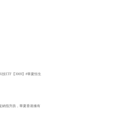
TF【3069】#華夏恒生
捉納指升跌，華夏香港擁有