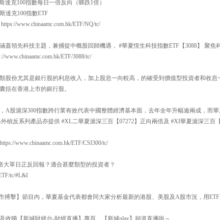
百 納斯達克100指數每日一倍反向（睇跌1倍）
斯達克100指數ETF
://www.chinaamc.com.hk/ETF/NQ/tc/
蓋領先科技主題，兼捕捉中概股回歸機遇， #華夏恆生科技指數ETF【3088】 聚
w.chinaamc.com.hk/ETF/3088/tc/
類股份尤其是銀行股的利息收入，加上股息一向較高，的確受到價值型投資者和收息
一手囊括在香港上市的銀行股。
，A股滬深300指數跨行業有效代表中國整體經濟基本面，去年全年升幅逾兩成，而華夏
，另外槓反系列產品亦提供 #XL二華夏滬深三百【07272】正向兩倍及 #XI華夏滬深三百
//www.chinaamc.com.hk/ETF/CSI300/tc/
何倍大單日正反回報？適合甚麼類型的投資者？
ETF/tc/#L&I
30【即市搏擊】節目內，華夏基金代表都會同大家分析最新的港股、美股及A股市況，用E
及收睇【新城財經台-財經直播】專頁、【新城play】頻道直播啦～