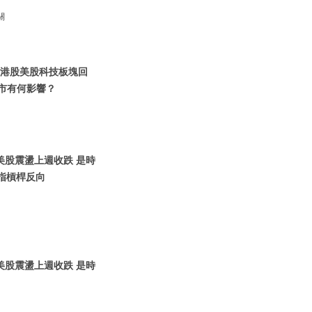
關
 | 港股美股科技板塊回
股市有何影響？
| 美股震盪上週收跌 是時
納指槓桿反向
| 美股震盪上週收跌 是時