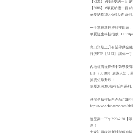
【7331】 #FI華夏納一
【3086】 #華夏納指一百 納
華夏納指100 槓桿反向系列: https
一手掌握新經濟科技龍頭，涵
華夏恆生科技指數ETF: https://ww
息口預期上升有望帶動金融
行股ETF【3143】 讓你
內地經濟從疫情中強勁反彈
ETF（03188）廣為人知
捕捉短線升跌！
華夏滬深300槓桿反向系列: https:
甚麼是槓桿反向產品? 如
http://www.chinaamc.com.hk/
逢星期一下午2:20-2:
遇！
大家記得收聽新城財經台以