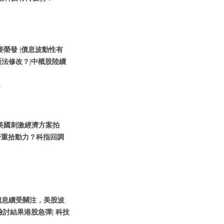
 麥榮發 |債息波動性有
斷法修改？|中概股陸續
動
| 美國刺激經濟方案拍
否重拾動力？科指回調
 |債息續受關注，美股波
討結果港股急彈| 科技