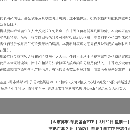
代表將來表現。基金價格及其收益可升可跌，並不能保證。投資價值亦可能受到匯率
監會持牌人。
構成要約或邀請任何人士投資於任何基金，亦非因任何有關要約而擬備。本資料可能
能包括預測、預報、收益或回報估計及可能的投資組合構成。本資料並不構成對未來
售任何證券或采用任何投資策略的建議。本資料所表達之意見僅反映我們於編制材料
行通知。
用於在限制該內容之發布的區域居住之人士。任何人士均不得視本資料為構成購買或
使用基金認購協議，除非在相關司法管轄區內該邀約和分發是合法的。非香港投資者
後繼續閱讀本資料所包含的信息。香港投資者欲知有關詳情，請參考有關基金章程，
===============
夏基金 #即市搏擊 #朱子昭 #麥榮發 #ETF #槓桿 #反向 #槓反 #港股 #美股 #A股 #納斯
#華夏恆生生科 #生物科技 #恒生香港上市生物科技指數 #biotech #滬深三百 #滬深300
【即市搏擊-華夏基金ETF 】3月22日 星期一
亮點在哪？|用【3069】 華夏生科ETF 部