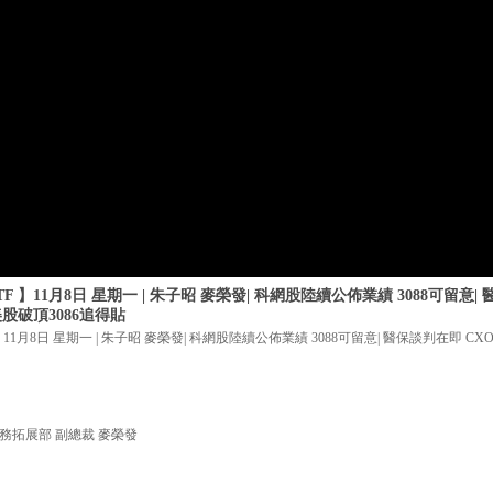
 】11月8日 星期一 | 朱子昭 麥榮發| 科網股陸續公佈業績 3088可留意|
美股破頂3086追得貼
11月8日 星期一 | 朱子昭 麥榮發| 科網股陸續公佈業績 3088可留意| 醫保談判在即 CX
務拓展部 副總裁 麥榮發