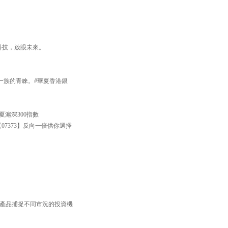
焦科技，放眼未來。
一族的青睞。#華夏香港銀
滬深300指數
【07373】反向一倍供你選擇
TF產品捕捉不同市況的投資機