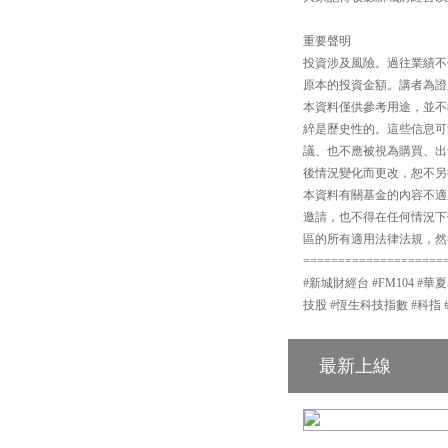
重要聲明
投資涉及風險。過往業績不
原本的投資金額。講者為證
本資料僅供參考用途，並不
綷是歷史性的。這些信息可
議、也不應被視為購買、出
後情況變化而更改，恕不另
本資料有關基金的內容不適
邀請，也不得在任何情況下
區的所有適用法律法規，然
====================
#新城財經台 #FM104 #華
技股 #恆生科技指數 #科指 
最新上線