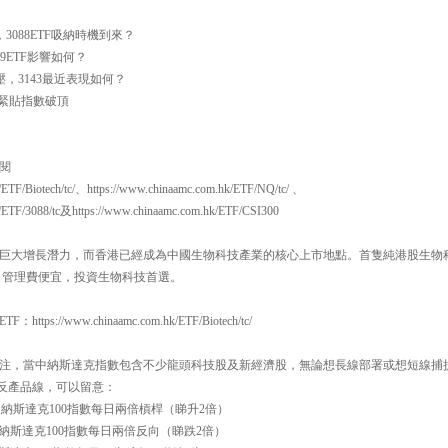
3088ETF吸納時機到來？
69ETF影響如何？
壓，3143最近表現如何？
1均緊貼指數破頂
閱
/ETF/Biotech/tc/、https://www.chinaamc.com.hk/ETF/NQ/tc/ 、
k/ETF/3088/tc及https://www.chinaamc.com.hk/ETF/CSI300
巨大增長潛力，而香港已經成為中國生物科技產業的核心上市地點。首隻純港股生物科技E
，管理費便宜，投資生物科技首選。
://www.chinaamc.com.hk/ETF/Biotech/tc/
注，當中納斯達克指數包含不少龍頭科技股及新經濟股，無論想長線部署或想短線捕
槓反產品線，可以留意：
一百 納斯達克100指數每日兩倍槓桿（睇升2倍）
一百 納斯達克100指數每日兩倍反向（睇跌2倍）