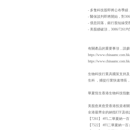
- 多隻科技股即將公布季績，
- 醫保談判即將開始，對30
- 債息回落，銀行股短線受
- 美股續破頂，3086/726
有關產品的重要事項，請參
https://www.chinaamc.com.hk
https://www.chinaamc.com.h
生物科技行業具國策支持及
生科 ，捕捉行業快速增長
華夏恆生香港生物科技指數ETF：https
美股愈來愈受香港投資者關
全港最齊全的納指ETF及
【7261】 #FL二華夏納
【7522】 #FI二華夏納