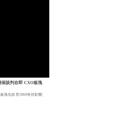
 醫保談判在即 CXO板塊
O板塊先跌 對3069有何影響|