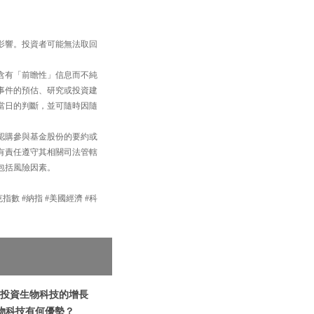
影響。投資者可能無法取回
含有「前瞻性」信息而不純
事件的預估、研究或投資建
當日的判斷，並可隨時因隨
認購參與基金股份的要約或
有責任遵守其相關司法管轄
包括風險因素。
達克指數 #納指 #美國經濟 #科
 | 投資生物科技的增長
署生物科技有何優勢？