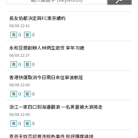
長友佑都決定與FC東京續約
08/08 22:41
永和豆漿創辦人林炳生逝世 享年70歲
08/08 22:37
香港快運取消今日兩日來往寧波航班
08/08 22:00
浙江一家四口到海邊觀浪 一名男童被大浪捲走
08/08 22:00
恩芬天奴否認曾涉桃色事件 批評傳媒誹謗