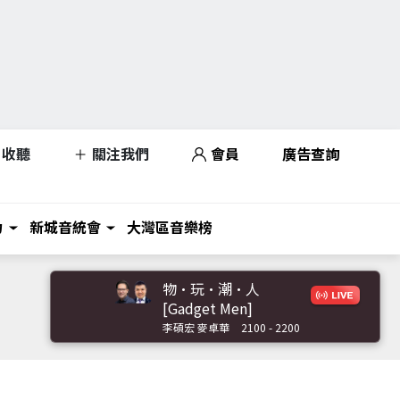
收聽
關注我們
會員
廣告查詢
力
新城音統會
大灣區音樂榜
物·玩·潮·人
[Gadget Men]
李碩宏 麥卓華
2100 - 2200