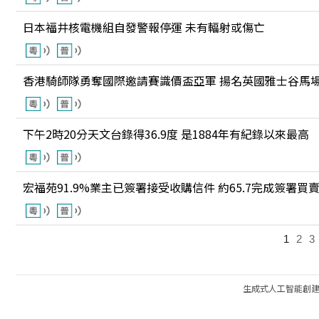
日本福井核電機組自發警報停運 未有輻射或傷亡
香港騎師隊勇奪國際邀請賽識價盃亞軍 揚名英國雅士谷馬
下午2時20分天文台錄得36.9度 是1884年有紀錄以來最高
宏福苑91.9%業主已簽署接受收購信件 約65.7完成簽署買
1
2
3
生成式人工智能創