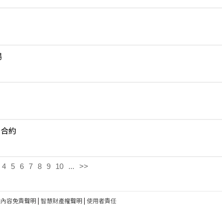
場
賣合約
4
5
6
7
8
9
10
...
>>
建內容免責聲明
|
智慧財產權聲明
|
使用者責任