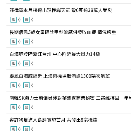
菲律賓本月接連出現極端天氣 致6死逾38萬人受災
長期病患5歲女童確診甲型流感併發敗血症 情況嚴重
白海豚登陸浙江台州 中心附近最大風力14級
颱風白海豚逼近 上海兩機場取消逾1300架次航班
南韓SK海力士前僱員涉對華洩露商業秘密 二審維持囚一年
容許狗隻進入食肆實施首月 共發出8宗檢控