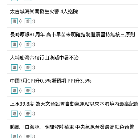
太古城海棠閣發生火警 4人送院
長崎原爆81周年 高市早苗未明確指將繼續堅持無核三原則
大埔船灣六旬行山漢疑中暑不治
中國7月CPI升0.5%遜預期 PPI升3.5%
上水39.8度 為天文台設置自動氣象站以來本港境內最高紀
颱風「白海豚」晚間登陸華東 中央氣象台發最高紅色預警