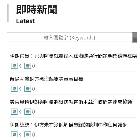
即時新聞
Latest
伊朗官員：已與阿曼就霍爾木茲海峽通行問題明確總體框架
俄烏互襲對方黑海船隻等軍事目標
美官員料伊朗與阿曼將很快就霍爾木茲海峽問題達成協議
伊朗總統：伊方未在涉諒解備忘錄的談判中作任何讓步