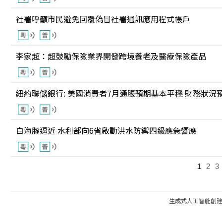
社署呼籲市民避免回覆偽冒社署通訊應用程式帳戶
李家超：超鼓勵保險業界開發跨境養老及醫療保險產品
紐約聯儲銀行: 美國消費者7月通脹預期基本平穩 財務狀況
白海豚逼近 水利部向6省啟動洪水防禦四級應急響應
1
2
3
生成式人工智能創