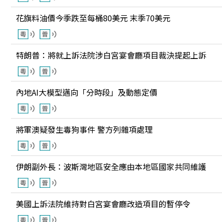
花旗料油價今季跌至每桶80美元 末季70美元
特朗普：將就上訴法院涉白宮宴會廳項目裁決提起上訴
內地AI大模型邁向「分時段」及動態定價
將軍澳疑發生毒狗事件 警方列雜項處理
伊朗副外長：波斯灣地區安全應由本地區國家共同維護
美國上訴法院維持對白宮宴會廳改造項目的暫停令