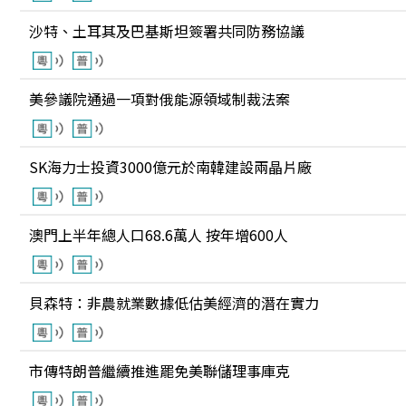
沙特、土耳其及巴基斯坦簽署共同防務協議
美參議院通過一項對俄能源領域制裁法案
SK海力士投資3000億元於南韓建設兩晶片廠
澳門上半年總人口68.6萬人 按年增600人
貝森特：非農就業數據低估美經濟的潛在實力
市傳特朗普繼續推進罷免美聯儲理事庫克