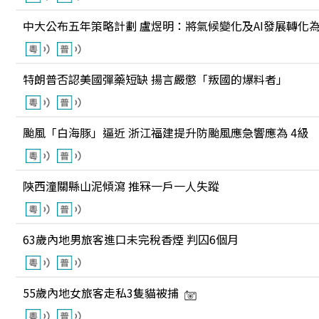
中大公布五年策略計劃 盧煜明：將氣候變化及AI發展轉化
特朗普否認美國彈藥短缺 揚言嚴懲「叛國的爆料者」
颱風「白海豚」逼近 浙江福建提升防颱風應急響應為 4級
陝西潼關縣山泥傾瀉 推冧一戶一人失蹤
63歲內地男旅客進口未完稅香煙 判囚6個月
55歲內地女旅客走私3隻貓被捕