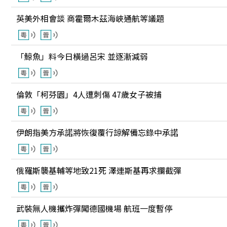
英美外相會談 商霍爾木茲海峽通航等議題
「鯨魚」料今日橫過呂宋 並逐漸減弱
倫敦「柯芬園」4人遭刺傷 47歲女子被捕
伊朗指美方承諾將恢復覆行諒解備忘錄中承諾
俄羅斯襲基輔等地致21死 澤連斯基再求攔截彈
武裝無人機攜炸彈闖德國機場 航班一度暫停