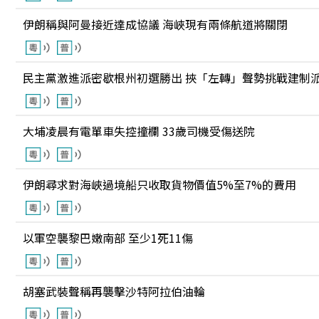
伊朗稱與阿曼接近達成協議 海峽現有兩條航道將關閉
民主黨激進派密歇根州初選勝出 挾「左轉」聲勢挑戰建制
大埔凌晨有電單車失控撞欄 33歲司機受傷送院
伊朗尋求對海峽過境船只收取貨物價值5%至7%的費用
以軍空襲黎巴嫩南部 至少1死11傷
胡塞武裝聲稱再襲擊沙特阿拉伯油輪