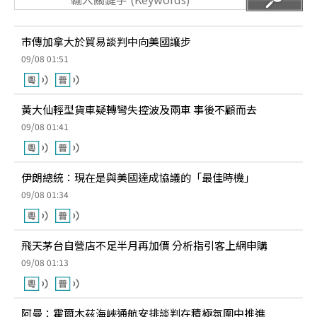
市傳加拿大於貿易談判中向美國讓步
09/08 01:51
黃大仙輕型貨車疑轉彎失控波及兩車 事後不顧而去
09/08 01:41
伊朗總統：現在是與美國達成協議的「最佳時機」
09/08 01:34
飛天茅台自營店不足半月再加價 分析指引客上網申購
09/08 01:13
阿曼：霍爾木茲海峽通航安排談判在積極氛圍中推進