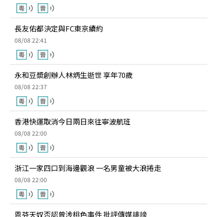
長友佑都決定與FC東京續約
08/08 22:41
永和豆漿創辦人林炳生逝世 享年70歲
08/08 22:37
香港快運取消今日兩日來往寧波航班
08/08 22:00
浙江一家四口到海邊觀浪 一名男童被大浪捲走
08/08 22:00
恩芬天奴否認曾涉桃色事件 批評傳媒誹謗