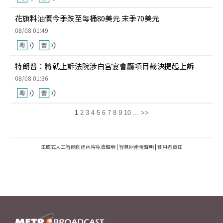
花旗料油價今季跌至每桶80美元 末季70美元
08/08 01:49
特朗普：將就上訴法院涉白宮宴會廳項目裁決提起上訴
08/08 01:36
1
2
3
4
5
6
7
8
9
10
...
>>
生成式人工智能創建內容免責聲明
|
智慧財產權聲明
|
使用者責任