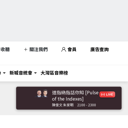
收聽
關注我們
會員
廣告查詢
力
新城音統會
大灣區音樂榜
道指納指話你知 [Pulse
of the Indexes]
陳俊文 朱家明
2100 - 2300