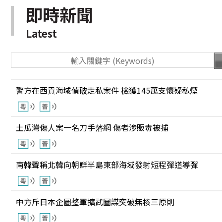
即時新聞
Latest
警方在西貢海域偵破走私案件 檢獲145萬支懷疑私煙
土瓜灣傷人案一名刀手落網 傷者涉販毒被捕
南韓聲稱北韓向朝鮮半島東部海域發射短程彈道導彈
中方斥日本企圖整軍擴武圖謀突破無核三原則