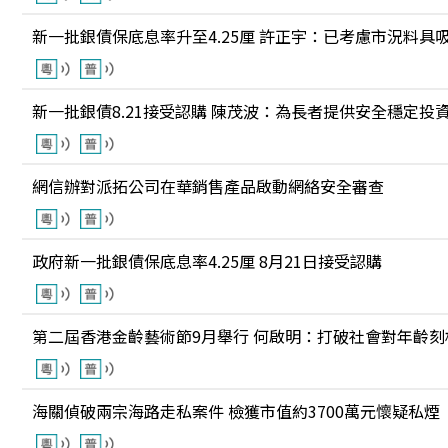
新一批銀債保底息率升至4.25厘 許正宇：已考慮市況料具
新一批銀債8.21接受認購 陳茂波：為長者提供安全穩定投
網信辦對派拓公司在華銷售產品啟動網絡安全審查
政府新一批銀債保底息率4.25厘 8月21日接受認購
第二屆香港金齡藝術節9月舉行 何啟明：打破社會對年齡刻
海關偵破兩宗海路走私案件 檢獲市值約3700萬元懷疑私煙