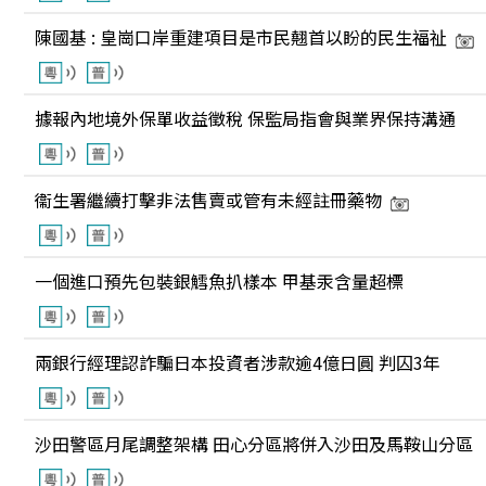
陳國基 : 皇崗口岸重建項目是市民翹首以盼的民生福祉
據報內地境外保單收益徵稅 保監局指會與業界保持溝通
衞生署繼續打擊非法售賣或管有未經註冊藥物
一個進口預先包裝銀鱈魚扒樣本 甲基汞含量超標
兩銀行經理認詐騙日本投資者涉款逾4億日圓 判囚3年
沙田警區月尾調整架構 田心分區將併入沙田及馬鞍山分區