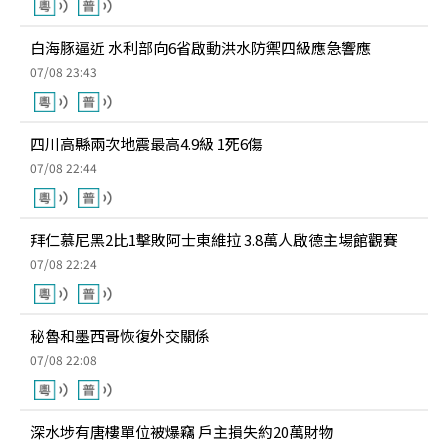
白海豚逼近 水利部向6省啟動洪水防禦四級應急響應
07/08 23:43
四川高縣兩次地震最高4.9級 1死6傷
07/08 22:44
拜仁慕尼黑2比1擊敗阿士東維拉 3.8萬人啟德主場館觀賽
07/08 22:24
秘魯和墨西哥恢復外交關係
07/08 22:08
深水埗有唐樓單位被爆竊 戶主損失約20萬財物