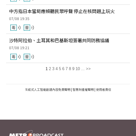
中方指日本當局應傾聽民眾呼聲 停止在核問題上玩火
07/08 19:35
沙特阿拉伯、土耳其和巴基斯坦簽署共同防務協議
07/08 19:21
1
2
3
4
5
6
7
8
9
10
...
>>
生成式人工智能創建內容免責聲明
|
智慧財產權聲明
|
使用者責任