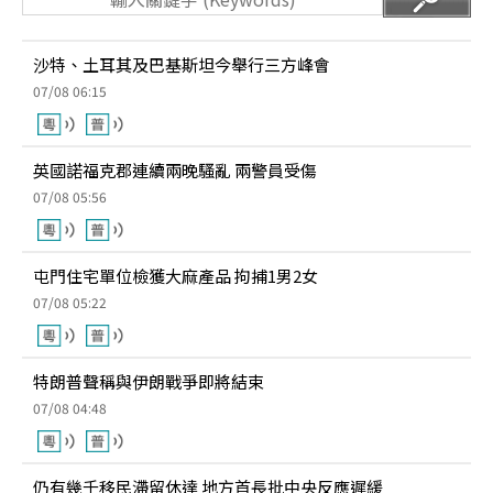
沙特、土耳其及巴基斯坦今舉行三方峰會
07/08 06:15
英國諾福克郡連續兩晚騷亂 兩警員受傷
07/08 05:56
屯門住宅單位檢獲大麻產品 拘捕1男2女
07/08 05:22
特朗普聲稱與伊朗戰爭即將結束
07/08 04:48
仍有幾千移民滯留休達 地方首長批中央反應遲緩