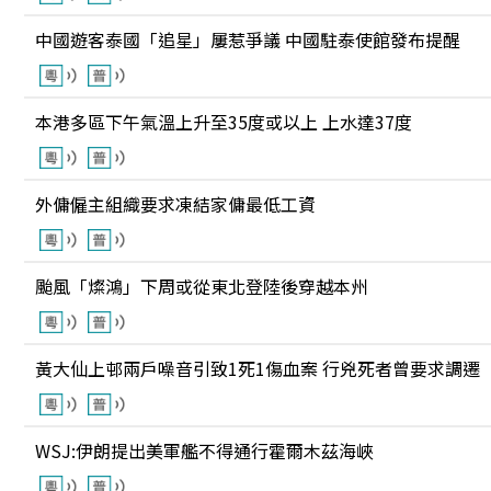
中國遊客泰國「追星」屢惹爭議 中國駐泰使館發布提醒
本港多區下午氣溫上升至35度或以上 上水達37度
外傭僱主組織要求凍結家傭最低工資
颱風「燦鴻」下周或從東北登陸後穿越本州
黃大仙上邨兩戶噪音引致1死1傷血案 行兇死者曾要求調遷
WSJ:伊朗提出美軍艦不得通行霍爾木茲海峽