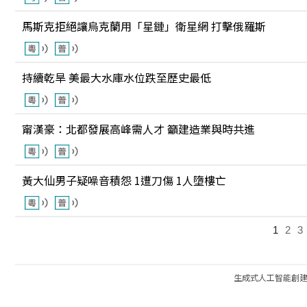
馬斯克拒絕讓烏克蘭用「星鏈」衛星網 打擊俄羅斯
持續乾旱 美最大水庫水位跌至歷史最低
甯漢豪：北都發展高峰需人才 籲建造業與時共進
黃大仙男子疑噪音積怨 1遭刀傷 1人墮樓亡
1
2
3
生成式人工智能創