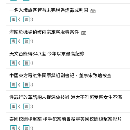
一名入境旅客管有未完稅香煙罪成判囚
海關於機場偵破兩宗旅客販毒案件
天文台錄得34.7度 今年以來最高紀錄
中國東方電氣集團原黨組副書記、董事宋致遠被查
性罪行改革諮詢未提深偽技術 港大不雅照受害女生不滿
泰國校園槍擊案 槍手犯案前曾搜尋美國校園槍擊案影片