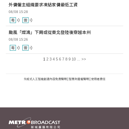
外傭僱主組織要求凍結家傭最低工資
08/08 15:28
颱風「燦鴻」下周或從東北登陸後穿越本州
08/08 15:26
1
2
3
4
5
6
7
8
9
10
...
>>
生成式人工智能創建內容免責聲明
|
智慧財產權聲明
|
使用者責任