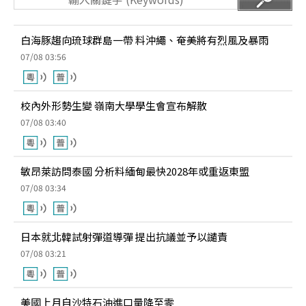
白海豚趨向琉球群島一帶 料沖繩、奄美將有烈風及暴雨
07/08 03:56
校內外形勢生變 嶺南大學學生會宣布解散
07/08 03:40
敏昂萊訪問泰國 分析料緬甸最快2028年或重返東盟
07/08 03:34
日本就北韓試射彈道導彈 提出抗議並予以譴責
07/08 03:21
美國上月自沙特石油進口量降至零