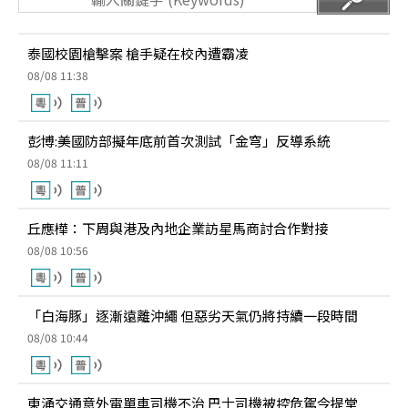
泰國校園槍擊案 槍手疑在校內遭霸凌
08/08 11:38
彭博:美國防部擬年底前首次測試「金穹」反導系統
08/08 11:11
丘應樺：下周與港及內地企業訪星馬商討合作對接
08/08 10:56
「白海豚」逐漸遠離沖繩 但惡劣天氣仍將持續一段時間
08/08 10:44
東涌交通意外電單車司機不治 巴士司機被控危駕今提堂