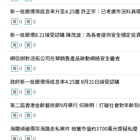
新一批銀債保底息率升至4.25厘 許正宇：已考慮市況料具
新一批銀債8.21接受認購 陳茂波：為長者提供安全穩定投
網信辦對派拓公司在華銷售產品啟動網絡安全審查
政府新一批銀債保底息率4.25厘 8月21日接受認購
第二屆香港金齡藝術節9月舉行 何啟明：打破社會對年齡刻
海關偵破兩宗海路走私案件 檢獲市值約3700萬元懷疑私煙