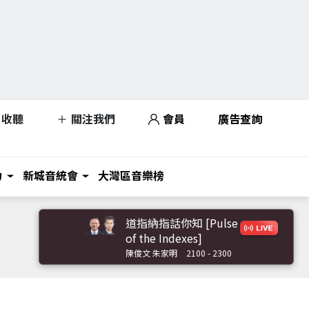
收聽
關注我們
會員
廣告查詢
力
新城音統會
大灣區音樂榜
道指納指話你知 [Pulse
of the Indexes]
陳俊文 朱家明
2100 - 2300