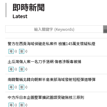
即時新聞
Latest
警方在西貢海域偵破走私案件 檢獲145萬支懷疑私煙
土瓜灣傷人案一名刀手落網 傷者涉販毒被捕
南韓聲稱北韓向朝鮮半島東部海域發射短程彈道導彈
中方斥日本企圖整軍擴武圖謀突破無核三原則