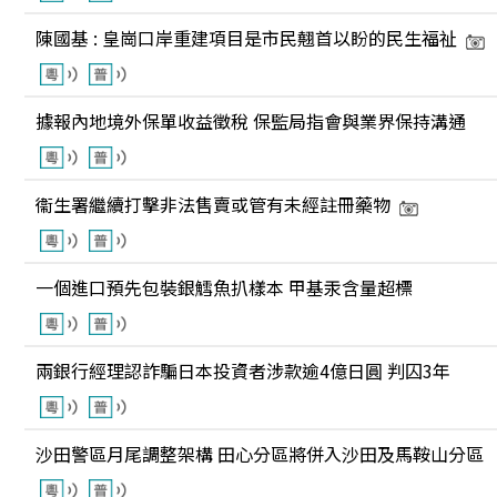
陳國基 : 皇崗口岸重建項目是市民翹首以盼的民生福祉
據報內地境外保單收益徵稅 保監局指會與業界保持溝通
衞生署繼續打擊非法售賣或管有未經註冊藥物
一個進口預先包裝銀鱈魚扒樣本 甲基汞含量超標
兩銀行經理認詐騙日本投資者涉款逾4億日圓 判囚3年
沙田警區月尾調整架構 田心分區將併入沙田及馬鞍山分區