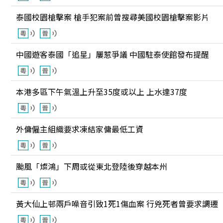
泰國校園槍擊案 槍手犯案前曾搜尋美國校園槍擊案影片
中國遊客泰國「追星」屢惹爭議 中國駐泰使館發布提醒
本港多區下午氣溫上升至35度或以上 上水達37度
外傭僱主組織要求凍結家傭最低工資
颱風「燦鴻」下周或從東北登陸後穿越本州
黃大仙上邨兩戶噪音引致1死1傷血案 行兇死者曾要求調遷