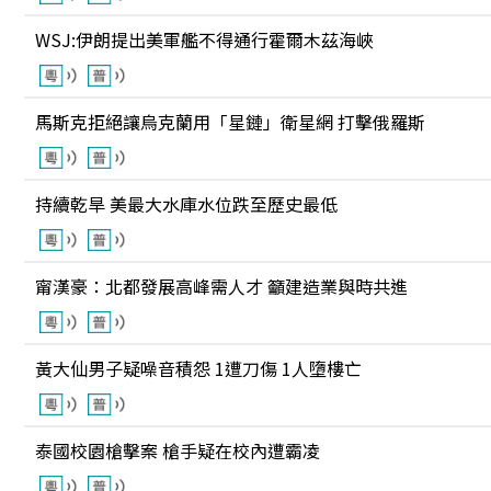
WSJ:伊朗提出美軍艦不得通行霍爾木茲海峽
馬斯克拒絕讓烏克蘭用「星鏈」衛星網 打擊俄羅斯
持續乾旱 美最大水庫水位跌至歷史最低
甯漢豪：北都發展高峰需人才 籲建造業與時共進
黃大仙男子疑噪音積怨 1遭刀傷 1人墮樓亡
泰國校園槍擊案 槍手疑在校內遭霸凌