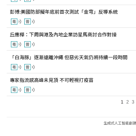
彭博:美國防部擬年底前首次測試「金穹」反導系統
丘應樺：下周與港及內地企業訪星馬商討合作對接
「白海豚」逐漸遠離沖繩 但惡劣天氣仍將持續一段時間
專家指流感高峰未見頂 不可輕視打疫苗
1
2
3
生成式人工智能創