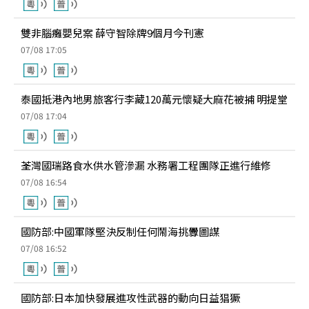
雙非腦癱嬰兒案 薛守智除牌9個月今刊憲
07/08 17:05
泰國抵港內地男旅客行李藏120萬元懷疑大麻花被捕 明提堂
07/08 17:04
荃灣國瑞路食水供水管滲漏 水務署工程團隊正進行維修
07/08 16:54
國防部:中國軍隊堅決反制任何鬧海挑釁圖謀
07/08 16:52
國防部:日本加快發展進攻性武器的動向日益猖獗