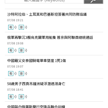
沙特阿拉伯、土耳其和巴基斯坦簽署共同防務協議
07/08 19:21
俄軍再擊沉3艘烏克蘭軍用船隻 普京與阿聯酋總統通話
07/08 19:08
中國籍父女泰國騎電單車墜崖 1死1傷
07/08 19:07
58歲男子西貢吊鐘洲疑浮潛遇溺身亡
07/08 18:41
中國與白俄羅斯舉行空降兵聯合訓練