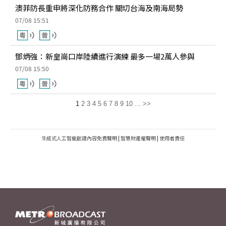
澳菲防長重申將深化防務合作 關切台海及南海局勢
07/08 15:51
鄧炳強：新皇崗口岸陸續進行演練 最多一場2萬人參與
07/08 15:50
1
2
3
4
5
6
7
8
9
10
...
>>
生成式人工智能創建內容免責聲明
|
智慧財產權聲明
|
使用者責任