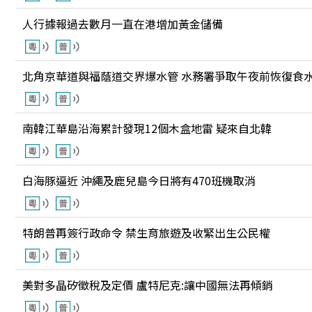
人行據報過去數月一直在港增加黃金儲備
北角京華道與福蔭道交界爆水管 水務署爭取午夜前恢復食
南韓江華島沿海累計發現12個木盒地雷 疑來自北韓
白海豚逼近 沖繩及鹿兒島今日將有470班機取消
特朗普再簽行政命令 禁生育旅遊及收緊出生公民權
美對多晶矽徵稅及定價 盧特尼克:讓中國無法再傾銷