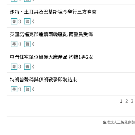
沙特、土耳其及巴基斯坦今舉行三方峰會
英國諾福克郡連續兩晚騷亂 兩警員受傷
屯門住宅單位檢獲大麻產品 拘捕1男2女
特朗普聲稱與伊朗戰爭即將結束
1
2
3
生成式人工智能創