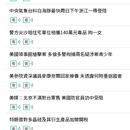
中央氣象台料白海豚最快周日下午浙江一帶登陸
警方尖沙咀住宅單位檢獲140萬元毒品 拘一女
美國領事館槍擊案 多倫多警拘捕兩名疑涉案青少年
美參院資深議員麥康奈爾回家療養 未透露何時重返國會
美媒：北京不滿對台軍售 美國防官員訪中受阻
特朗普對多晶硅及其衍生產品加徵關稅