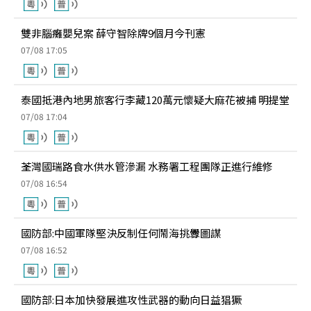
雙非腦癱嬰兒案 薛守智除牌9個月今刊憲
07/08 17:05
泰國抵港內地男旅客行李藏120萬元懷疑大麻花被捕 明提堂
07/08 17:04
荃灣國瑞路食水供水管滲漏 水務署工程團隊正進行維修
07/08 16:54
國防部:中國軍隊堅決反制任何鬧海挑釁圖謀
07/08 16:52
國防部:日本加快發展進攻性武器的動向日益猖獗