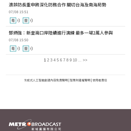
澳菲防長重申將深化防務合作 關切台海及南海局勢
07/08 15:51
鄧炳強：新皇崗口岸陸續進行演練 最多一場2萬人參與
07/08 15:50
1
2
3
4
5
6
7
8
9
10
...
>>
生成式人工智能創建內容免責聲明
|
智慧財產權聲明
|
使用者責任