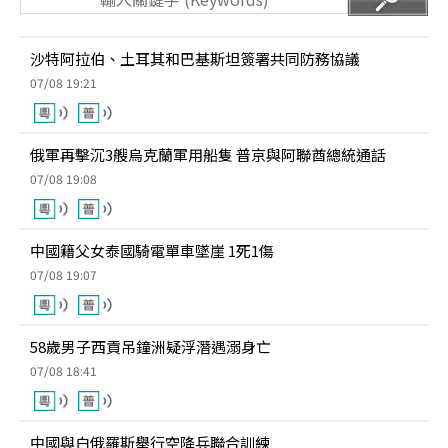
沙特阿拉伯、土耳其和巴基斯坦簽署共同防務協議
07/08 19:21
俄軍再擊沉3艘烏克蘭軍用船隻 普京與阿聯酋總統通話
07/08 19:08
中國籍父女泰國騎電單車墜崖 1死1傷
07/08 19:07
58歲男子西貢吊鐘洲疑浮潛遇溺身亡
07/08 18:41
中國與白俄羅斯舉行空降兵聯合訓練