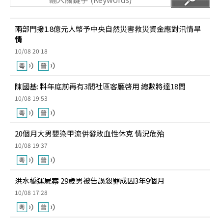
兩部門撥1.8億元人幣予中央自然災害救災資金應對汛情旱
情
10/08 20:18
陳國基: 料年底前再有3間社區客廳啓用 總數將達18間
10/08 19:53
20個月大男嬰染甲流併發敗血性休克 情況危殆
10/08 19:37
洪水橋運屍案 29歲男被告誤殺罪成囚3年9個月
10/08 17:28