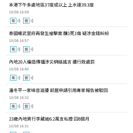
本港下午多處地區37度或以上 上水達39.3度
10/08 16:59
泰國暖武里府再發生槍擊案 釀1死1傷 疑涉金錢糾紛
10/08 16:57
內地20人編造傳播涉災網絡謠言 遭行政處罰
10/08 16:40
潘冬平一家噪音滋擾 鄰居申請引用專家報告被駁回
10/08 16:32
23歲內地男行李藏逾6.2萬支私煙 囚8個月
10/08 16:31