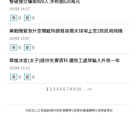
警破援交騙案拘8人 涉款逾620萬元
10/08 14:17
美戰機緊急升空攔截特朗普高爾夫球場上空2架民用飛機
10/08 13:57
華嫂冰室(太子)提供失實資料 遭勞工處禁輸入外勞一年
10/08 13:12
1
2
3
4
5
6
7
8
9
10
...
>>
生成式人工智能創建內容免責聲明
|
智慧財產權聲明
|
使用者責任