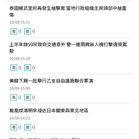
泰國暖武里府再發生槍擊案 當地行政組織主席頭部中槍重
傷
10/08 15:31
上半年錄59宗致命交通意外 警一連兩周無人機打擊違規駕
駛
10/08 15:20
美韓下周一起舉行乙支自由護盾聯合軍演
10/08 15:08
颱風燦鴻明早接近日本關東與東北地區
10/08 14:23