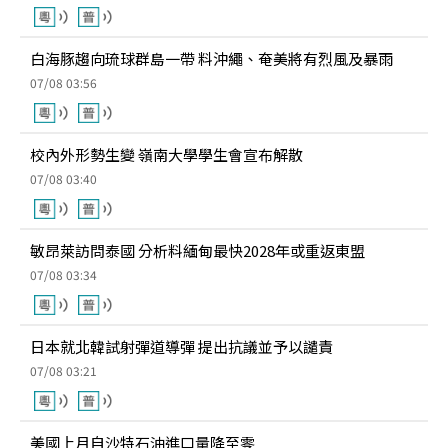
白海豚趨向琉球群島一帶 料沖繩、奄美將有烈風及暴雨
07/08 03:56
校內外形勢生變 嶺南大學學生會宣布解散
07/08 03:40
敏昂萊訪問泰國 分析料緬甸最快2028年或重返東盟
07/08 03:34
日本就北韓試射彈道導彈 提出抗議並予以譴責
07/08 03:21
美國上月自沙特石油進口量降至零